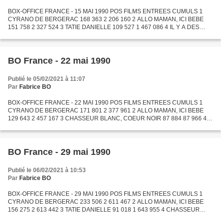
BOX-OFFICE FRANCE - 15 MAI 1990 POS FILMS ENTREES CUMULS 1
CYRANO DE BERGERAC 168 363 2 206 160 2 ALLO MAMAN, ICI BEBE
151 758 2 327 524 3 TATIE DANIELLE 109 527 1 467 086 4 IL Y A DES
JOURS ET DES LUNES 106 248 1 111 531 5 LE CERCLE DES POETES
DISPARUS...
BO France - 22 mai 1990
Publié le 05/02/2021 à 11:07
Par
Fabrice BO
BOX-OFFICE FRANCE - 22 MAI 1990 POS FILMS ENTREES CUMULS 1
CYRANO DE BERGERAC 171 801 2 377 961 2 ALLO MAMAN, ICI BEBE
129 643 2 457 167 3 CHASSEUR BLANC, COEUR NOIR 87 884 87 966 4
TATIE DANIELLE 85 851 1 552 937 5 IL Y A DES JOURS ET DES LUNES 82
282...
BO France - 29 mai 1990
Publié le 06/02/2021 à 10:53
Par
Fabrice BO
BOX-OFFICE FRANCE - 29 MAI 1990 POS FILMS ENTREES CUMULS 1
CYRANO DE BERGERAC 233 506 2 611 467 2 ALLO MAMAN, ICI BEBE
156 275 2 613 442 3 TATIE DANIELLE 91 018 1 643 955 4 CHASSEUR
BLANC, COEUR NOIR 70 169 158 135 5 LE CERCLE DES POETES