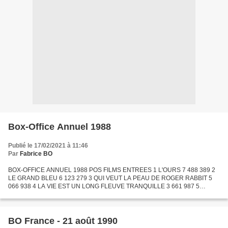
Box-Office Annuel 1988
Publié le 17/02/2021 à 11:46
Par
Fabrice BO
BOX-OFFICE ANNUEL 1988 POS FILMS ENTREES 1 L'OURS 7 488 389 2
LE GRAND BLEU 6 123 279 3 QUI VEUT LA PEAU DE ROGER RABBIT 5
066 938 4 LA VIE EST UN LONG FLEUVE TRANQUILLE 3 661 987 5
CROCODILE DUNDEE II 2 379 589 6 LE DERNIER EMPEREUR 2 370 635
7 LE LIVRE...
BO France - 21 août 1990