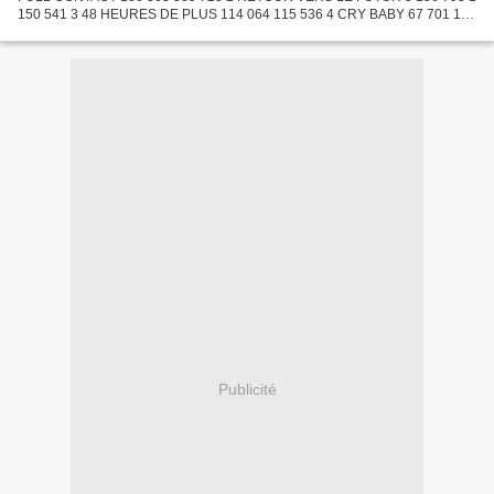
150 541 3 48 HEURES DE PLUS 114 064 115 536 4 CRY BABY 67 701 132
339 5 TOUCHE PAS A MA FILLE 66 782 773 845 6 GREMLINS 2 63 430...
Publicité