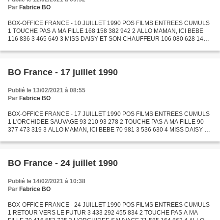
Par
Fabrice BO
BOX-OFFICE FRANCE - 10 JUILLET 1990 POS FILMS ENTREES CUMULS
1 TOUCHE PAS A MA FILLE 168 158 382 942 2 ALLO MAMAN, ICI BEBE
116 836 3 465 649 3 MISS DAISY ET SON CHAUFFEUR 106 080 628 147 4
EINSTEIN JUNIOR 102 300 365 300 5 CYRANO DE BERGERAC 79 203 3...
BO France - 17 juillet 1990
Publié le 13/02/2021 à 08:55
Par
Fabrice BO
BOX-OFFICE FRANCE - 17 JUILLET 1990 POS FILMS ENTREES CUMULS
1 L'ORCHIDEE SAUVAGE 93 210 93 278 2 TOUCHE PAS A MA FILLE 90
377 473 319 3 ALLO MAMAN, ICI BEBE 70 981 3 536 630 4 MISS DAISY ET
SON CHAUFFEUR 53 612 681 759 5 EINSTEIN JUNIOR 49 871 415 171...
BO France - 24 juillet 1990
Publié le 14/02/2021 à 10:38
Par
Fabrice BO
BOX-OFFICE FRANCE - 24 JUILLET 1990 POS FILMS ENTREES CUMULS
1 RETOUR VERS LE FUTUR 3 433 292 455 834 2 TOUCHE PAS A MA