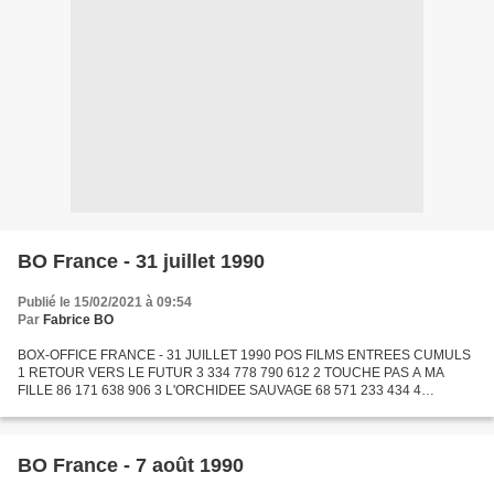
BO France - 31 juillet 1990
Publié le 15/02/2021 à 09:54
Par
Fabrice BO
BOX-OFFICE FRANCE - 31 JUILLET 1990 POS FILMS ENTREES CUMULS
1 RETOUR VERS LE FUTUR 3 334 778 790 612 2 TOUCHE PAS A MA
FILLE 86 171 638 906 3 L'ORCHIDEE SAUVAGE 68 571 233 434 4
COUPABLE RESSEMBLANCE 54 773 54 877 5 ALLO MAMAN, ICI BEBE 54
258 3 654...
BO France - 7 août 1990