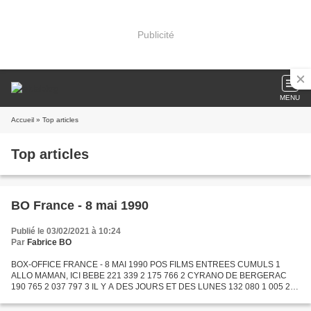
Publicité
MENU
Accueil
» Top articles
Top articles
BO France - 8 mai 1990
Publié le 03/02/2021 à 10:24
Par
Fabrice BO
BOX-OFFICE FRANCE - 8 MAI 1990 POS FILMS ENTREES CUMULS 1
ALLO MAMAN, ICI BEBE 221 339 2 175 766 2 CYRANO DE BERGERAC
190 765 2 037 797 3 IL Y A DES JOURS ET DES LUNES 132 080 1 005 283
4 TATIE DANIELLE 131 777 1 357 559 5 LE CERCLE DES POETES
DISPARUS...