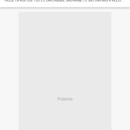
FILLE 79 416 552 735 3 L'ORCHIDEE SAUVAGE 71 585 164 863 4 ALLO
MAMAN, ICI BEBE 63 571 3 600 201 5 CYRANO DE BERGERAC 48 262 3
493...
Publicité