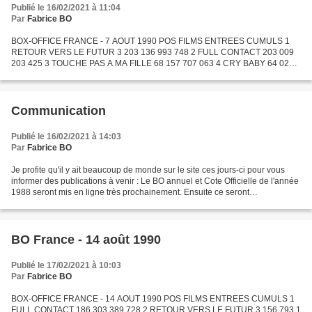
Publié le 16/02/2021 à 11:04
Par
Fabrice BO
BOX-OFFICE FRANCE - 7 AOUT 1990 POS FILMS ENTREES CUMULS 1
RETOUR VERS LE FUTUR 3 203 136 993 748 2 FULL CONTACT 203 009
203 425 3 TOUCHE PAS A MA FILLE 68 157 707 063 4 CRY BABY 64 028
64 638 5 ALLO MAMAN, ICI BEBE 52 121 3 706 580 6 L'ORCHIDEE
SAUVAGE...
Communication
Publié le 16/02/2021 à 14:03
Par
Fabrice BO
Je profite qu'il y ait beaucoup de monde sur le site ces jours-ci pour vous
informer des publications à venir : Le BO annuel et Cote Officielle de l'année
1988 seront mis en ligne très prochainement. Ensuite ce seront
progressivement les années 1951 à...
BO France - 14 août 1990
Publié le 17/02/2021 à 10:03
Par
Fabrice BO
BOX-OFFICE FRANCE - 14 AOUT 1990 POS FILMS ENTREES CUMULS 1
FULL CONTACT 186 303 389 728 2 RETOUR VERS LE FUTUR 3 156 793 1