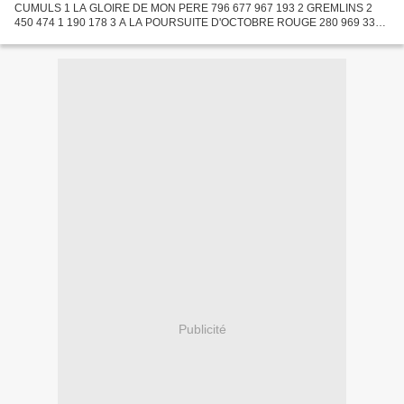
CUMULS 1 LA GLOIRE DE MON PERE 796 677 967 193 2 GREMLINS 2
450 474 1 190 178 3 A LA POURSUITE D'OCTOBRE ROUGE 280 969 333
492 4 48 HEURES DE PLUS 216 059 974 126 5 FULL CONTACT 119 417
797 397 6...
Publicité