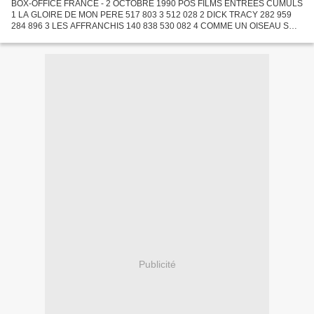
BOX-OFFICE FRANCE - 2 OCTOBRE 1990 POS FILMS ENTREES CUMULS
1 LA GLOIRE DE MON PERE 517 803 3 512 028 2 DICK TRACY 282 959
284 896 3 LES AFFRANCHIS 140 838 530 082 4 COMME UN OISEAU SUR
LA BRANCHE 130 498 512 274 5 GREMLINS 2 105 133 1 858 300 6
DOCTEUR...
Publicité