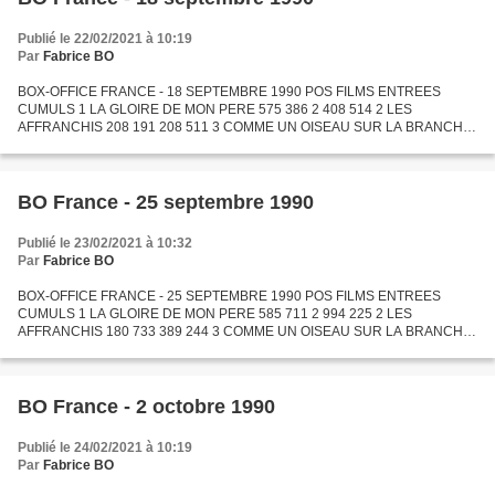
Publié le 22/02/2021 à 10:19
Par
Fabrice BO
BOX-OFFICE FRANCE - 18 SEPTEMBRE 1990 POS FILMS ENTREES
CUMULS 1 LA GLOIRE DE MON PERE 575 386 2 408 514 2 LES
AFFRANCHIS 208 191 208 511 3 COMME UN OISEAU SUR LA BRANCHE
205 923 209 345 4 ROBOCOP 2 167 440 623 494 5 GREMLINS 2 140 389
1 621 408 6 A LA...
BO France - 25 septembre 1990
Publié le 23/02/2021 à 10:32
Par
Fabrice BO
BOX-OFFICE FRANCE - 25 SEPTEMBRE 1990 POS FILMS ENTREES
CUMULS 1 LA GLOIRE DE MON PERE 585 711 2 994 225 2 LES
AFFRANCHIS 180 733 389 244 3 COMME UN OISEAU SUR LA BRANCHE
172 431 381 776 4 GREMLINS 2 131 759 1 753 167 5 ROBOCOP 2 119
668 743 162 6 A LA...
BO France - 2 octobre 1990
Publié le 24/02/2021 à 10:19
Par
Fabrice BO