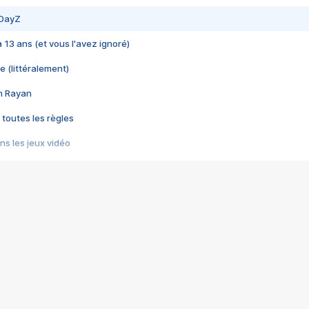
 DayZ
 a 13 ans (et vous l'avez ignoré)
e (littéralement)
im Rayan
 toutes les règles
s les jeux vidéo
us choquant de Rockstar ? - Le scandale BULLY
e plus moche de Steam
du RÊVE tourne au CAUCHEMAR
pendant 8 heures
it… à tort
umiliés par un jeu vidéo