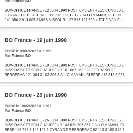
Par
Fabrice BO
BOX-OFFICE FRANCE - 12 JUIN 1990 POS FILMS ENTREES CUMULS 1
CYRANO DE BERGERAC 168 316 2 981 812 2 ALLO MAMAN, ICI BEBE
141 356 2 914 805 3 MISS MISSOURI 127 515 127 639 4 TATIE DANIELLE
64 532 1 793 405 5 NIKITA 55 913 2 619 490 6 IL Y A DES JOURS ET...
BO France - 19 juin 1990
Publié le 09/02/2021 à 11:09
Par
Fabrice BO
BOX-OFFICE FRANCE - 19 JUIN 1990 POS FILMS ENTREES CUMULS 1
MISS DAISY ET SON CHAUFFEUR 161 667 163 228 2 CYRANO DE
BERGERAC 121 394 3 103 206 3 ALLO MAMAN, ICI BEBE 116 518 3 031
323 4 DARK ANGEL 82 809 82 853 5 MISS MISSOURI 79 422 207 061 6
TATIE DANIELLE...
BO France - 26 juin 1990
Publié le 10/02/2021 à 11:03
Par
Fabrice BO
BOX-OFFICE FRANCE - 26 JUIN 1990 POS FILMS ENTREES CUMULS 1
MISS DAISY ET SON CHAUFFEUR 143 629 306 857 2 ALLO MAMAN, ICI
BEBE 116 798 3 148 121 3 CYRANO DE BERGERAC 92 113 3 195 319 4