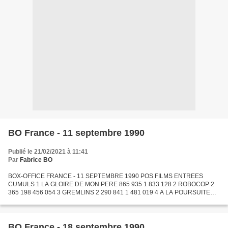
BO France - 11 septembre 1990
Publié le 21/02/2021 à 11:41
Par
Fabrice BO
BOX-OFFICE FRANCE - 11 SEPTEMBRE 1990 POS FILMS ENTREES
CUMULS 1 LA GLOIRE DE MON PERE 865 935 1 833 128 2 ROBOCOP 2
365 198 456 054 3 GREMLINS 2 290 841 1 481 019 4 A LA POURSUITE
D'OCTOBRE ROUGE 218 248 551 740 5 48 HEURES DE PLUS 157 254 1
131 380...
BO France - 18 septembre 1990