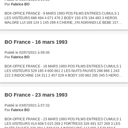
Par
Fabrice BO
BOX-OFFICE FRANCE - 9 MARS 1993 POS FILMS ENTREES CUMULS 1
LES VISITEURS 688 494 4 071 476 2 BODY 193 476 194 483 3 HEROS
MALGRE LUI 169 124 1 145 299 4 CHERIE, J'AI AGRANDI LE BEBE 157
538 1 003 494 5 PIEGE EN HAUTE MER 146 692 1 000 130 6
BODYGUARD...
BO France - 16 mars 1993
Publié le 02/07/2021 à 09:45
Par
Fabrice BO
BOX-OFFICE FRANCE - 16 MARS 1993 POS FILMS ENTREES CUMULS 1
LES VISITEURS 529 185 4 600 661 2 LES NUITS FAUVES 288 866 1 243
222 3 INDOCHINE 134 311 2 457 029 4 BODY 100 862 295 345 5 HEROS
MALGRE LUI 99 214 1 244 513 6 PIEGE EN HAUTE MER 88 015 1 088...
BO France - 23 mars 1993
Publié le 03/07/2021 à 07:32
Par
Fabrice BO
BOX-OFFICE FRANCE - 23 MARS 1993 POS FILMS ENTREES CUMULS 1
LES VISITEURS 414 608 5 015 269 2 FORTRESS 326 491 327 269 3 LES