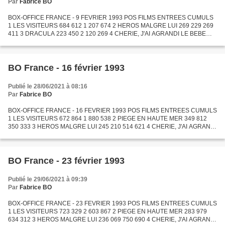
Par
Fabrice BO
BOX-OFFICE FRANCE - 9 FEVRIER 1993 POS FILMS ENTREES CUMULS
1 LES VISITEURS 684 612 1 207 674 2 HEROS MALGRE LUI 269 229 269
411 3 DRACULA 223 450 2 120 269 4 CHERIE, J'AI AGRANDI LE BEBE
220 574 221 119 5 BODYGUARD 168 605 2 814 933 6 TANGO 164 799
165...
BO France - 16 février 1993
Publié le 28/06/2021 à 08:16
Par
Fabrice BO
BOX-OFFICE FRANCE - 16 FEVRIER 1993 POS FILMS ENTREES CUMULS
1 LES VISITEURS 672 864 1 880 538 2 PIEGE EN HAUTE MER 349 812
350 333 3 HEROS MALGRE LUI 245 210 514 621 4 CHERIE, J'AI AGRANDI
LE BEBE 189 237 410 356 5 BODYGUARD 148 940 2 963 873 6
DRACULA...
BO France - 23 février 1993
Publié le 29/06/2021 à 09:39
Par
Fabrice BO
BOX-OFFICE FRANCE - 23 FEVRIER 1993 POS FILMS ENTREES CUMULS
1 LES VISITEURS 723 329 2 603 867 2 PIEGE EN HAUTE MER 283 979
634 312 3 HEROS MALGRE LUI 236 069 750 690 4 CHERIE, J'AI AGRANDI