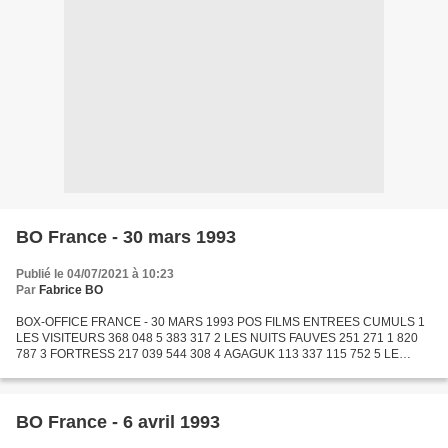
BO France - 30 mars 1993
Publié le 04/07/2021 à 10:23
Par
Fabrice BO
BOX-OFFICE FRANCE - 30 MARS 1993 POS FILMS ENTREES CUMULS 1
LES VISITEURS 368 048 5 383 317 2 LES NUITS FAUVES 251 271 1 820
787 3 FORTRESS 217 039 544 308 4 AGAGUK 113 337 115 752 5 LE
TEMPS D'UN WEEK-END 102 129 102 644 6 INDOCHINE 99 353 2 670
037...
BO France - 6 avril 1993