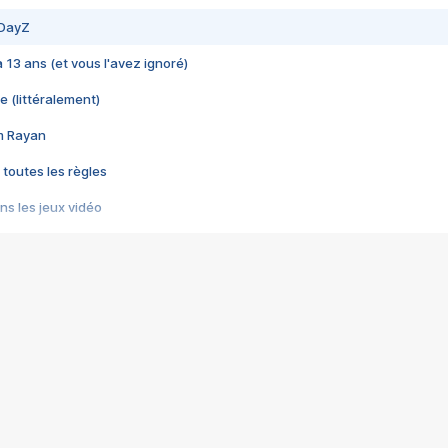
 DayZ
 a 13 ans (et vous l'avez ignoré)
e (littéralement)
im Rayan
 toutes les règles
s les jeux vidéo
us choquant de Rockstar ? - Le scandale BULLY
e plus moche de Steam
du RÊVE tourne au CAUCHEMAR
pendant 8 heures
it… à tort
umiliés par un jeu vidéo