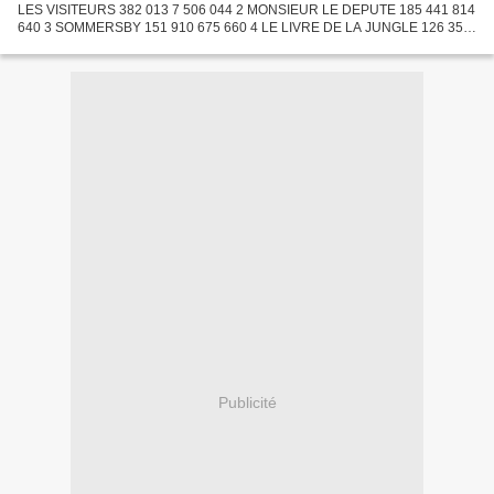
LES VISITEURS 382 013 7 506 044 2 MONSIEUR LE DEPUTE 185 441 814
640 3 SOMMERSBY 151 910 675 660 4 LE LIVRE DE LA JUNGLE 126 357
14 376 320 5 FOREVER YOUNG 89 563 912 318 6 LOUIS, ENFANT ROI
81...
Publicité