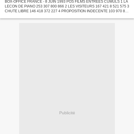
BOX-OFFICE FRANCE - 8 JUIN 1993 POS FILMS ENTREES CUMULS 1 LA
LECON DE PIANO 253 307 800 866 2 LES VISITEURS 167 421 8 521 575 3
CHUTE LIBRE 146 418 372 227 4 PROPOSITION INDECENTE 103 970 843
888 5 MA SAISON PREFEREE 80 852 598 148 6 BEAUCOUP DE BRUIT...
Publicité