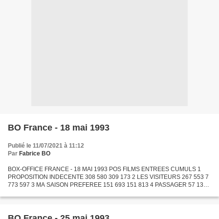
BO France - 18 mai 1993
Publié le 11/07/2021 à 11:12
Par
Fabrice BO
BOX-OFFICE FRANCE - 18 MAI 1993 POS FILMS ENTREES CUMULS 1
PROPOSITION INDECENTE 308 580 309 173 2 LES VISITEURS 267 553 7
773 597 3 MA SAISON PREFEREE 151 693 151 813 4 PASSAGER 57 135
552 136 537 5 MONSIEUR LE DEPUTE 93 262 907 902 6 SOMMERSBY 76
765...
BO France - 25 mai 1993