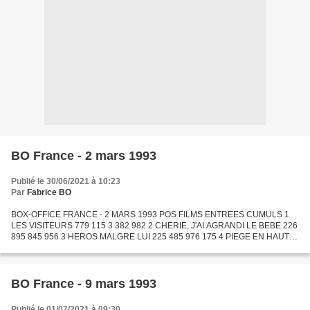
BO France - 2 mars 1993
Publié le 30/06/2021 à 10:23
Par
Fabrice BO
BOX-OFFICE FRANCE - 2 MARS 1993 POS FILMS ENTREES CUMULS 1
LES VISITEURS 779 115 3 382 982 2 CHERIE, J'AI AGRANDI LE BEBE 226
895 845 956 3 HEROS MALGRE LUI 225 485 976 175 4 PIEGE EN HAUTE
MER 219 126 853 438 5 BODYGUARD 151 026 3 261 758 6 MALCOLM X...
BO France - 9 mars 1993
Publié le 01/07/2021 à 09:30