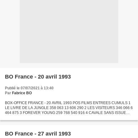
BO France - 20 avril 1993
Publié le 07/07/2021 à 13:40
Par
Fabrice BO
BOX-OFFICE FRANCE - 20 AVRIL 1993 POS FILMS ENTREES CUMULS 1
LE LIVRE DE LA JUNGLE 358 063 13 606 290 2 LES VISITEURS 346 066 6
464 875 3 FOREVER YOUNG 259 768 540 916 4 CAVALE SANS ISSUE
254 653 636 649 5 LES NUITS FAUVES 134 669 2 323 749 6 CUISINE...
BO France - 27 avril 1993