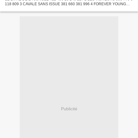
118 809 3 CAVALE SANS ISSUE 381 660 381 996 4 FOREVER YOUNG
281 055 281 148 5 LES NUITS FAUVES 167 826 2 189 080 6 CUISINE...
Publicité