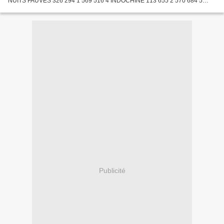
NUITS FAUVES 326 294 1 569 516 4 INDOCHINE 113 655 2 570 684 5
HEROS MALGRE LUI 79 048 1 323 561 6 PIEGE EN HAUTE MER 57 102
1...
Publicité