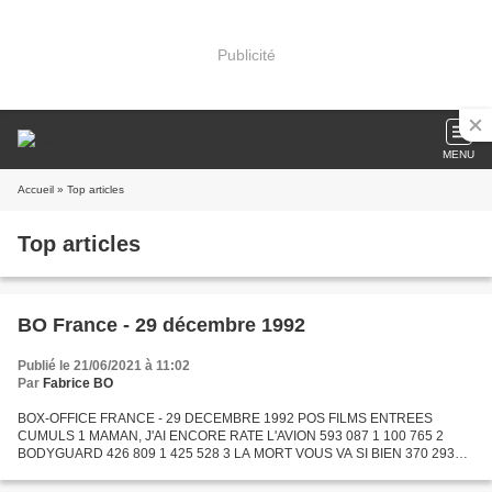
Publicité
MENU
Accueil
» Top articles
Top articles
BO France - 29 décembre 1992
Publié le 21/06/2021 à 11:02
Par
Fabrice BO
BOX-OFFICE FRANCE - 29 DECEMBRE 1992 POS FILMS ENTREES
CUMULS 1 MAMAN, J'AI ENCORE RATE L'AVION 593 087 1 100 765 2
BODYGUARD 426 809 1 425 528 3 LA MORT VOUS VA SI BIEN 370 293
372 856 4 LA BELLE ET LA BETE 312 070 3 519 562 5 SISTER ACT 264
896 1 397...