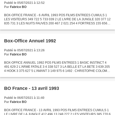
Publié le 05/07/2021 à 12:52
Par
Fabrice BO
BOX-OFFICE FRANCE - 6 AVRIL 1993 POS FILMS ENTREES CUMULS 1
LES VISITEURS 349 722 5 733 039 2 LE LIVRE DE LA JUNGLE 320 377 12
835 731 3 LES NUITS FAUVES 200 467 2 021 254 4 FORTRESS 155 656
699 964 5 INDOCHINE 129 606 2 799 643 6 LE TEMPS D'UN WEEK-END...
Box-Office Annuel 1992
Publié le 05/07/2021 à 13:26
Par
Fabrice BO
BOX-OFFICE ANNUEL 1992 POS FILMS ENTREES 1 BASIC INSTINCT 4
491 629 2 L'ARME FATALE 3 4 338 527 3 LA BELLE ET LA BETE 3 639 205
4 HOOK 3 375 627 5 L'AMANT 3 149 975 6 1492 : CHRISTOPHE COLOMB
2 995 056 7 JFK 2 585 610 8 BEETHOVEN 2 430 256 9 INDOCHINE...
BO France - 13 avril 1993
Publié le 06/07/2021 à 11:40
Par
Fabrice BO
BOX-OFFICE FRANCE - 13 AVRIL 1993 POS FILMS ENTREES CUMULS 1
LE LIVRE DE LA JUNGLE 412 496 13 248 227 2 LES VISITEURS 385 770 6