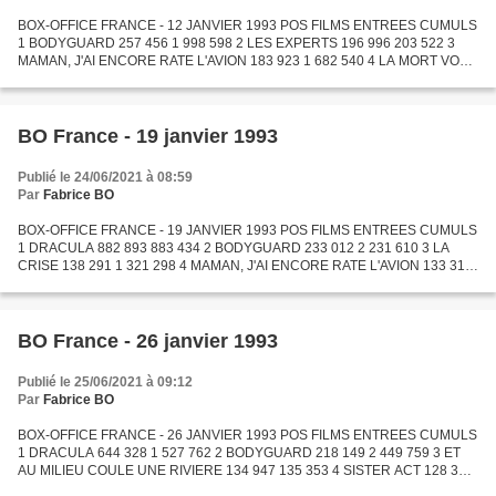
BOX-OFFICE FRANCE - 12 JANVIER 1993 POS FILMS ENTREES CUMULS
1 BODYGUARD 257 456 1 998 598 2 LES EXPERTS 196 996 203 522 3
MAMAN, J'AI ENCORE RATE L'AVION 183 923 1 682 540 4 LA MORT VOUS
VA SI BIEN 167 742 792 822 5 SISTER ACT 159 138 1 776 498 6 LA...
BO France - 19 janvier 1993
Publié le 24/06/2021 à 08:59
Par
Fabrice BO
BOX-OFFICE FRANCE - 19 JANVIER 1993 POS FILMS ENTREES CUMULS
1 DRACULA 882 893 883 434 2 BODYGUARD 233 012 2 231 610 3 LA
CRISE 138 291 1 321 298 4 MAMAN, J'AI ENCORE RATE L'AVION 133 311
1 815 851 5 SISTER ACT 133 086 1 909 584 6 LES EXPERTS 129 862...
BO France - 26 janvier 1993
Publié le 25/06/2021 à 09:12
Par
Fabrice BO
BOX-OFFICE FRANCE - 26 JANVIER 1993 POS FILMS ENTREES CUMULS
1 DRACULA 644 328 1 527 762 2 BODYGUARD 218 149 2 449 759 3 ET
AU MILIEU COULE UNE RIVIERE 134 947 135 353 4 SISTER ACT 128 347
2 037 931 5 LA CRISE 127 875 1 449 173 6 MAMAN, J'AI ENCORE RATE...