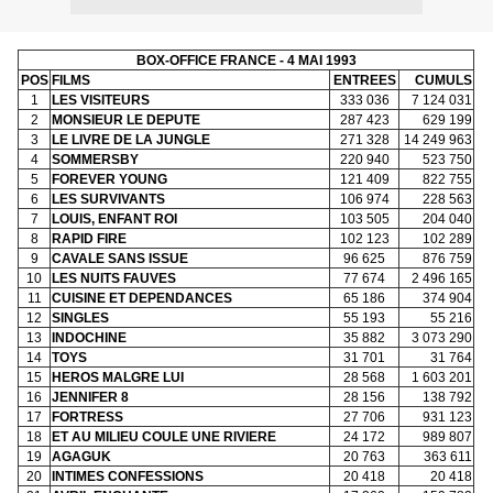
BOX-OFFICE FRANCE - 4 MAI 1993
POS
FILMS
ENTREES
CUMULS
1
LES VISITEURS
333 036
7 124 031
2
MONSIEUR LE DEPUTE
287 423
629 199
3
LE LIVRE DE LA JUNGLE
271 328
14 249 963
4
SOMMERSBY
220 940
523 750
5
FOREVER YOUNG
121 409
822 755
6
LES SURVIVANTS
106 974
228 563
7
LOUIS, ENFANT ROI
103 505
204 040
8
RAPID FIRE
102 123
102 289
9
CAVALE SANS ISSUE
96 625
876 759
10
LES NUITS FAUVES
77 674
2 496 165
11
CUISINE ET DEPENDANCES
65 186
374 904
12
SINGLES
55 193
55 216
13
INDOCHINE
35 882
3 073 290
14
TOYS
31 701
31 764
15
HEROS MALGRE LUI
28 568
1 603 201
16
JENNIFER 8
28 156
138 792
17
FORTRESS
27 706
931 123
18
ET AU MILIEU COULE UNE RIVIERE
24 172
989 807
19
AGAGUK
20 763
363 611
20
INTIMES CONFESSIONS
20 418
20 418