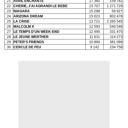
21
AVRIL ENCHANTE
17 360
159 782
22
CHERIE, J'AI AGRANDI LE BEBE
15 707
1 271 729
23
NIAGARA
15 298
59 927
24
ARIZONA DREAM
15 023
802 478
25
LA CRISE
12 721
2 265 545
26
MALCOLM X
12 593
540 546
27
LE TEMPS D'UN WEEK-END
12 495
331 475
28
LE JEUNE WERTHER
11 631
114 273
29
PETER'S FRIENDS
10 894
381 099
30
CERCLE DE FEU
9 142
234 758