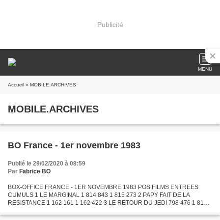
Publicité
MENU
Accueil
» MOBILE.ARCHIVES
MOBILE.ARCHIVES
BO France - 1er novembre 1983
Publié le 29/02/2020 à 08:59
Par
Fabrice BO
BOX-OFFICE FRANCE - 1ER NOVEMBRE 1983 POS FILMS ENTREES
CUMULS 1 LE MARGINAL 1 814 843 1 815 273 2 PAPY FAIT DE LA
RESISTANCE 1 162 161 1 162 422 3 LE RETOUR DU JEDI 798 476 1 810
354 4 OCTOPUSSY 313 398 2 015 198 5 FLASHDANCE 280 980 2 883 966
6 LE BOURREAU...