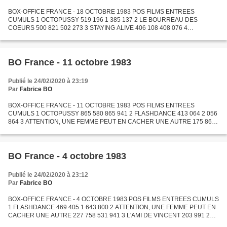
BOX-OFFICE FRANCE - 18 OCTOBRE 1983 POS FILMS ENTREES
CUMULS 1 OCTOPUSSY 519 196 1 385 137 2 LE BOURREAU DES
COEURS 500 821 502 273 3 STAYING ALIVE 406 108 408 076 4
FLASHDANCE 296 896 2 353 760 5 ATTENTION, UNE FEMME PEUT EN
CACHER UNE AUTRE 118 723...
BO France - 11 octobre 1983
Publié le 24/02/2020 à 23:19
Par
Fabrice BO
BOX-OFFICE FRANCE - 11 OCTOBRE 1983 POS FILMS ENTREES
CUMULS 1 OCTOPUSSY 865 580 865 941 2 FLASHDANCE 413 064 2 056
864 3 ATTENTION, UNE FEMME PEUT EN CACHER UNE AUTRE 175 865
707 806 4 L'AMI DE VINCENT 145 044 349 054 5 LA BALLADE DE
NARAYAMA 130 677...
BO France - 4 octobre 1983
Publié le 24/02/2020 à 23:12
Par
Fabrice BO
BOX-OFFICE FRANCE - 4 OCTOBRE 1983 POS FILMS ENTREES CUMULS
1 FLASHDANCE 469 405 1 643 800 2 ATTENTION, UNE FEMME PEUT EN
CACHER UNE AUTRE 227 758 531 941 3 L'AMI DE VINCENT 203 991 204
010 4 LA BALLADE DE NARAYAMA 136 227 136 227 5 ZELIG 128 574