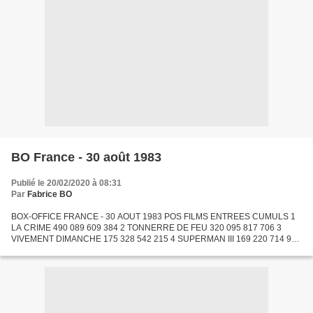
BO France - 30 août 1983
Publié le 20/02/2020 à 08:31
Par
Fabrice BO
BOX-OFFICE FRANCE - 30 AOUT 1983 POS FILMS ENTREES CUMULS 1
LA CRIME 490 089 609 384 2 TONNERRE DE FEU 320 095 817 706 3
VIVEMENT DIMANCHE 175 328 542 215 4 SUPERMAN III 169 220 714 959
5 EQUATEUR 107 578 252 890 6 CARMEN 97 740 101 803 7 L'ETE
MEURTRIER...