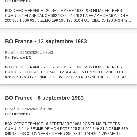
Par
Fabrice BO
BOX-OFFICE FRANCE - 20 SEPTEMBRE 1983 POS FILMS ENTREES
CUMULS 1 FLASHDANCE 602 103 602 479 2 LA FEMME DE MON POTE
200 860 1 036 035 3 ZELIG 198 598 198 610 4 OUTSIDERS 198 043 472
457 5 LA CRIME 173 025 1 400 393 6 LE FAUCON 166 959 171 922 7
TONNERRE...
BO France - 13 septembre 1983
Publié le 22/02/2020 à 08:43
Par
Fabrice BO
BOX-OFFICE FRANCE - 13 SEPTEMBRE 1983 POS FILMS ENTREES
CUMULS 1 OUTSIDERS 274 000 274 414 2 LA FEMME DE MON POTE 269
826 835 175 3 LA CRIME 238 135 1 227 368 4 TONNERRE DE FEU 142
135 1 216 571 5 HANNA K 139 447 139 447 6 LE GUERRIER DE
L'ESPACE 138...
BO France - 6 septembre 1983
Publié le 21/02/2020 à 10:05
Par
Fabrice BO
BOX-OFFICE FRANCE - 6 SEPTEMBRE 1983 POS FILMS ENTREES
CUMULS 1 LA FEMME DE MON POTE 525 518 565 349 2 LA CRIME 379
849 989 233 3 TONNERRE DE FEU 256 730 1 074 436 4 VIVEMENT