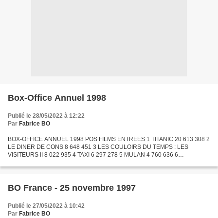
Box-Office Annuel 1998
Publié le 28/05/2022 à 12:22
Par
Fabrice BO
BOX-OFFICE ANNUEL 1998 POS FILMS ENTREES 1 TITANIC 20 613 308 2
LE DINER DE CONS 8 648 451 3 LES COULOIRS DU TEMPS : LES
VISITEURS II 8 022 935 4 TAXI 6 297 278 5 MULAN 4 760 636 6
ARMAGEDDON 4 574 910 7 IL FAUT SAUVER LE SOLDAT RYAN 3 977
959 8 LA VIE...
BO France - 25 novembre 1997
Publié le 27/05/2022 à 10:42
Par
Fabrice BO