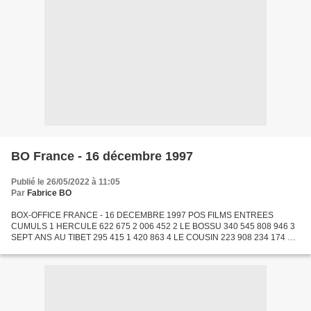
BO France - 16 décembre 1997
Publié le 26/05/2022 à 11:05
Par
Fabrice BO
BOX-OFFICE FRANCE - 16 DECEMBRE 1997 POS FILMS ENTREES
CUMULS 1 HERCULE 622 675 2 006 452 2 LE BOSSU 340 545 808 946 3
SEPT ANS AU TIBET 295 415 1 420 863 4 LE COUSIN 223 908 234 174 5
SPAWN 179 697 182 387 6 MARIUS ET JEANNETTE 159 878 866 272 7 LE
COLLECTIONNEUR...