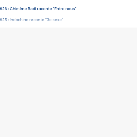
#26 : Chimène Badi raconte "Entre nous"
#25 : Indochine raconte "3e sexe"
#24 : Zaho raconte "C'est chelou"
#23 : Patrick Bruel raconte "Au café des délices"
#22 : Kyo raconte "Le chemin"
#21 : Nolwenn Leroy raconte "Cassé"
#20 : Patrick Hernandez raconte "Born to be alive"
#19 : Lorie raconte "Près de moi"
#18 : Michael Jones raconte "A nos actes manqués" (avec Jean-Jacque
#17 : Khaled raconte "Aïcha"
#16 : Corneille raconte "Parce qu'on vient de loin"
#15 : Indochine raconte "L'aventurier"