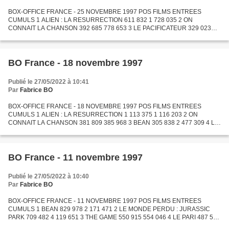
BOX-OFFICE FRANCE - 25 NOVEMBRE 1997 POS FILMS ENTREES
CUMULS 1 ALIEN : LA RESURRECTION 611 832 1 728 035 2 ON
CONNAIT LA CHANSON 392 685 778 653 3 LE PACIFICATEUR 329 023
334 093 4 MARIUS ET JEANNETTE 261 562 274 664 5 THE FULL MONTY
225 592 1 571 795...
BO France - 18 novembre 1997
Publié le 27/05/2022 à 10:41
Par
Fabrice BO
BOX-OFFICE FRANCE - 18 NOVEMBRE 1997 POS FILMS ENTREES
CUMULS 1 ALIEN : LA RESURRECTION 1 113 375 1 116 203 2 ON
CONNAIT LA CHANSON 381 809 385 968 3 BEAN 305 838 2 477 309 4 LE
MONDE PERDU : JURASSIC PARK 270 559 4 390 210 5 THE FULL
MONTY 258 481 1...
BO France - 11 novembre 1997
Publié le 27/05/2022 à 10:40
Par
Fabrice BO
BOX-OFFICE FRANCE - 11 NOVEMBRE 1997 POS FILMS ENTREES
CUMULS 1 BEAN 829 978 2 171 471 2 LE MONDE PERDU : JURASSIC
PARK 709 482 4 119 651 3 THE GAME 550 915 554 046 4 LE PARI 487 550
2 994 111 5 THE FULL MONTY 429 613 1 087 722 6 COP LAND 177 089