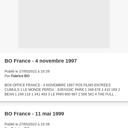
BO France - 4 novembre 1997
Publié le 27/05/2022 à 10:39
Par
Fabrice BO
BOX-OFFICE FRANCE - 4 NOVEMBRE 1997 POS FILMS ENTREES
CUMULS 1 LE MONDE PERDU : JURASSIC PARK 1 348 678 3 410 169 2
BEAN 1 249 116 1 341 493 3 LE PARI 660 987 2 506 561 4 THE FULL
MONTY 342 566 658 109 5 COP LAND 258 019 259 431 6 LE MARIAGE DE
MON MEILLEUR...
BO France - 11 mai 1999
Publié le 27/05/2022 à 10:38