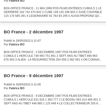
Par
Fabrice BO
BOX-OFFICE FRANCE - 11 MAI 1999 POS FILMS ENTREES CUMULS 1 LE
DERRIERE 192 742 475 842 2 CUBE 149 145 296 803 3 JUGE COUPABLE
115 170 585 391 4 LEGIONNAIRE 92 783 93 295 5 AUSSI PROFOND QUE
L'OCEAN 81 224 81 579 6 BEOWULF 79 966 222 869 7 SHAKESPEARE...
BO France - 2 décembre 1997
Publié le 26/05/2022 à 11:07
Par
Fabrice BO
BOX-OFFICE FRANCE - 2 DECEMBRE 1997 POS FILMS ENTREES
CUMULS 1 HERCULE 748 993 751 961 2 SEPT ANS AU TIBET 666 963
676 463 3 ALIEN : LA RESURRECTION 354 056 2 082 091 4 ON CONNAIT
LA CHANSON 266 575 1 045 228 5 MARIUS ET JEANNETTE 246 125 520
789 6 LE...
BO France - 9 décembre 1997
Publié le 26/05/2022 à 11:06
Par
Fabrice BO
BOX-OFFICE FRANCE - 9 DECEMBRE 1997 POS FILMS ENTREES
CUMULS 1 HERCULE 631 816 1 383 777 2 LE BOSSU 463 314 468 401 3
SEPT ANS AU TIBET 448 985 1 125 448 4 LE COLLECTIONNEUR 205 827