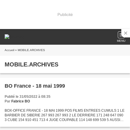
Publicité
MENU
Accueil
» MOBILE.ARCHIVES
MOBILE.ARCHIVES
BO France - 18 mai 1999
Publié le 31/05/2022 à 08:35
Par
Fabrice BO
BOX-OFFICE FRANCE - 18 MAI 1999 POS FILMS ENTREES CUMULS 1 LE
BARBIER DE SIBERIE 267 993 267 993 2 LE DERRIERE 171 248 647 090
3 CUBE 154 910 451 713 4 JUGE COUPABLE 114 148 699 539 5 AUSSI
PROFOND QUE L'OCEAN 72 967 154 546 6 LEGIONNAIRE 65 304 158
599...