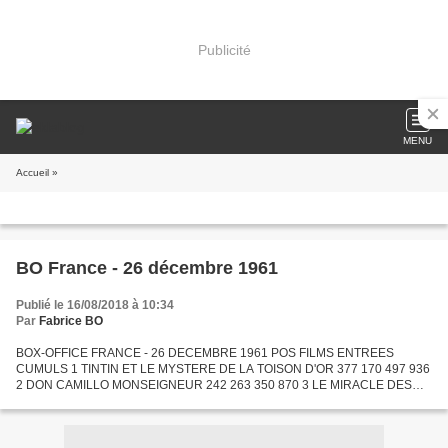
Publicité
MENU
Accueil
»
BO France - 26 décembre 1961
Publié le 16/08/2018 à 10:34
Par
Fabrice BO
BOX-OFFICE FRANCE - 26 DECEMBRE 1961 POS FILMS ENTREES
CUMULS 1 TINTIN ET LE MYSTERE DE LA TOISON D'OR 377 170 497 936
2 DON CAMILLO MONSEIGNEUR 242 263 350 870 3 LE MIRACLE DES
LOUPS 206 867 1 711 497 4 LES CANONS DE NAVARONE 177 886 2 586
904 5 LES...