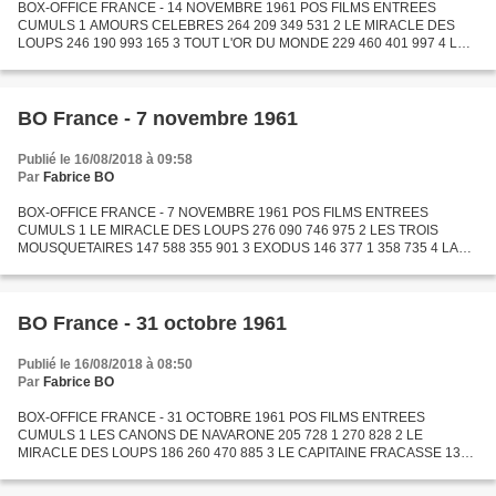
BOX-OFFICE FRANCE - 14 NOVEMBRE 1961 POS FILMS ENTREES
CUMULS 1 AMOURS CELEBRES 264 209 349 531 2 LE MIRACLE DES
LOUPS 246 190 993 165 3 TOUT L'OR DU MONDE 229 460 401 997 4 LES
TROIS MOUSQUETAIRES 175 805 531 706 5 LA BELLE AMERICAINE 154
500 522 809...
BO France - 7 novembre 1961
Publié le 16/08/2018 à 09:58
Par
Fabrice BO
BOX-OFFICE FRANCE - 7 NOVEMBRE 1961 POS FILMS ENTREES
CUMULS 1 LE MIRACLE DES LOUPS 276 090 746 975 2 LES TROIS
MOUSQUETAIRES 147 588 355 901 3 EXODUS 146 377 1 358 735 4 LA
BELLE AMERICAINE 146 326 368 309 5 LES CANONS DE NAVARONE 135
754 1 406 582 6...
BO France - 31 octobre 1961
Publié le 16/08/2018 à 08:50
Par
Fabrice BO
BOX-OFFICE FRANCE - 31 OCTOBRE 1961 POS FILMS ENTREES
CUMULS 1 LES CANONS DE NAVARONE 205 728 1 270 828 2 LE
MIRACLE DES LOUPS 186 260 470 885 3 LE CAPITAINE FRACASSE 136
564 1 478 523 4 LES LIONS SONT LACHES 121 883 319 230 5 LE CAVE
SE REBIFFE 111 954...