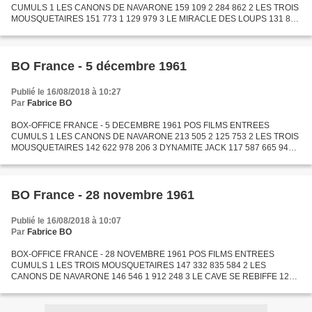
CUMULS 1 LES CANONS DE NAVARONE 159 109 2 284 862 2 LES TROIS
MOUSQUETAIRES 151 773 1 129 979 3 LE MIRACLE DES LOUPS 131 885
1 440 463 4 LE PUITS AUX TROIS VERITES 131 215 937 773 5 AMOURS
CELEBRES...
BO France - 5 décembre 1961
Publié le 16/08/2018 à 10:27
Par
Fabrice BO
BOX-OFFICE FRANCE - 5 DECEMBRE 1961 POS FILMS ENTREES
CUMULS 1 LES CANONS DE NAVARONE 213 505 2 125 753 2 LES TROIS
MOUSQUETAIRES 142 622 978 206 3 DYNAMITE JACK 117 587 665 942 4
LE MIRACLE DES LOUPS 101 885 1 308 578 5 LES LIONS SONT LACHES
95 525 751...
BO France - 28 novembre 1961
Publié le 16/08/2018 à 10:07
Par
Fabrice BO
BOX-OFFICE FRANCE - 28 NOVEMBRE 1961 POS FILMS ENTREES
CUMULS 1 LES TROIS MOUSQUETAIRES 147 332 835 584 2 LES
CANONS DE NAVARONE 146 546 1 912 248 3 LE CAVE SE REBIFFE 123
780 1 200 292 4 LE PUITS AUX TROIS VERITES 108 591 762 835 5 LE
MIRACLE DES LOUPS...