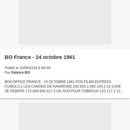
BO France - 24 octobre 1961
Publié le 16/08/2018 à 08:49
Par
Fabrice BO
BOX-OFFICE FRANCE - 24 OCTOBRE 1961 POS FILMS ENTREES
CUMULS 1 LES CANONS DE NAVARONE 240 605 1 065 100 2 LE CAVE
SE REBIFFE 172 069 660 427 3 UN TAXI POUR TOBROUK 133 117 2 133
497 4 AIMEZ-VOUS BRAHMS 113 494 1 198 662 5 EXODUS 103 899 1 126
002 6 LE...