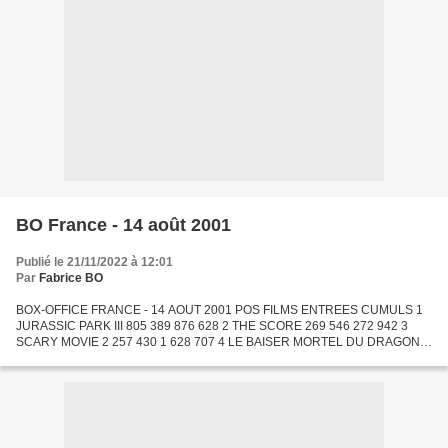
BO France - 14 août 2001
Publié le 21/11/2022 à 12:01
Par
Fabrice BO
BOX-OFFICE FRANCE - 14 AOUT 2001 POS FILMS ENTREES CUMULS 1
JURASSIC PARK III 805 389 876 628 2 THE SCORE 269 546 272 942 3
SCARY MOVIE 2 257 430 1 628 707 4 LE BAISER MORTEL DU DRAGON
234 113 720 824 5 SHREK 223 925 2 966 402 6 LE FABULEUX DESTIN
D'AMELIE...