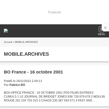
Publicité
MENU
Accueil
» MOBILE.ARCHIVES
MOBILE.ARCHIVES
BO France - 16 octobre 2001
Publié le 26/11/2022 à 09:13
Par
Fabrice BO
BOX-OFFICE FRANCE - 16 OCTOBRE 2001 POS FILMS ENTREES
CUMULS 1 LE JOURNAL DE BRIDGET JONES 936 728 979 678 2 MOULIN
ROUGE 261 234 703 315 3 CHAOS 230 387 593 571 4 FAST AND
FURIOUS 182 744 790 701 5 UNE HIRONDELLE A FAIT LE PRINTEMPS
161 272 1 846 483...