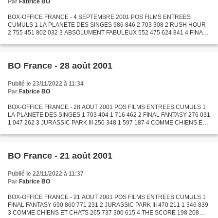
Par
Fabrice BO
BOX-OFFICE FRANCE - 4 SEPTEMBRE 2001 POS FILMS ENTREES
CUMULS 1 LA PLANETE DES SINGES 986 846 2 703 308 2 RUSH HOUR
2 755 451 802 032 3 ABSOLUMENT FABULEUX 552 475 624 841 4 FINAL
FANTASY 207 081 1 254 343 5 JURASSIC PARK III 199 845 1 797 032 6
COMME...
BO France - 28 août 2001
Publié le 23/11/2022 à 11:34
Par
Fabrice BO
BOX-OFFICE FRANCE - 28 AOUT 2001 POS FILMS ENTREES CUMULS 1
LA PLANETE DES SINGES 1 703 404 1 716 462 2 FINAL FANTASY 276 031
1 047 262 3 JURASSIC PARK III 250 348 1 597 187 4 COMME CHIENS ET
CHATS 171 993 472 608 5 SHREK 126 308 3 289 519 6 SCARY MOVIE...
BO France - 21 août 2001
Publié le 22/11/2022 à 11:37
Par
Fabrice BO
BOX-OFFICE FRANCE - 21 AOUT 2001 POS FILMS ENTREES CUMULS 1
FINAL FANTASY 690 860 771 231 2 JURASSIC PARK III 470 211 1 346 839
3 COMME CHIENS ET CHATS 265 737 300 615 4 THE SCORE 198 208