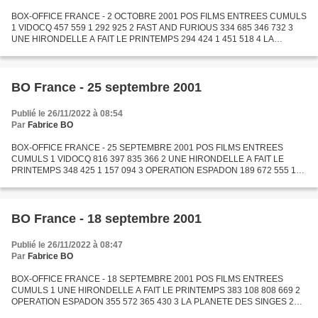
BOX-OFFICE FRANCE - 2 OCTOBRE 2001 POS FILMS ENTREES CUMULS
1 VIDOCQ 457 559 1 292 925 2 FAST AND FURIOUS 334 685 346 732 3
UNE HIRONDELLE A FAIT LE PRINTEMPS 294 424 1 451 518 4 LA
CHAMBRE DES OFFICIERS 178 661 182 112 5 THE PLEDGE 172 103 174
525 6...
BO France - 25 septembre 2001
Publié le 26/11/2022 à 08:54
Par
Fabrice BO
BOX-OFFICE FRANCE - 25 SEPTEMBRE 2001 POS FILMS ENTREES
CUMULS 1 VIDOCQ 816 397 835 366 2 UNE HIRONDELLE A FAIT LE
PRINTEMPS 348 425 1 157 094 3 OPERATION ESPADON 189 672 555 102
4 LA PLANETE DES SINGES 174 560 3 615 978 5 BLOW 158 473 161 381
6 RUSH...
BO France - 18 septembre 2001
Publié le 26/11/2022 à 08:47
Par
Fabrice BO
BOX-OFFICE FRANCE - 18 SEPTEMBRE 2001 POS FILMS ENTREES
CUMULS 1 UNE HIRONDELLE A FAIT LE PRINTEMPS 383 108 808 669 2
OPERATION ESPADON 355 572 365 430 3 LA PLANETE DES SINGES 277
500 3 441 418 4 RUSH HOUR 2 205 251 1 333 189 5 ABSOLUMENT