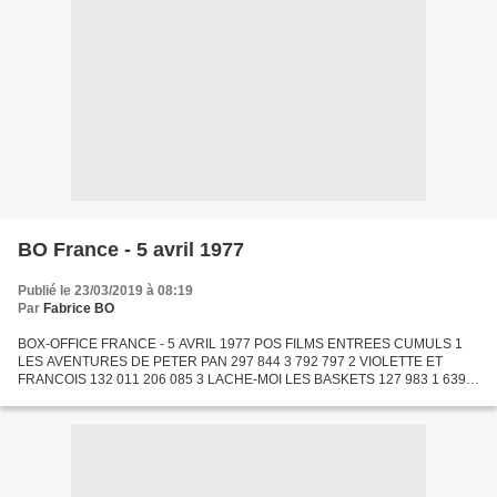
BO France - 5 avril 1977
Publié le 23/03/2019 à 08:19
Par
Fabrice BO
BOX-OFFICE FRANCE - 5 AVRIL 1977 POS FILMS ENTREES CUMULS 1
LES AVENTURES DE PETER PAN 297 844 3 792 797 2 VIOLETTE ET
FRANCOIS 132 011 206 085 3 LACHE-MOI LES BASKETS 127 983 1 639
214 4 ARMAGUEDON 126 469 352 810 5 TRANSAMERICA EXPRESS 110
876 347 427...