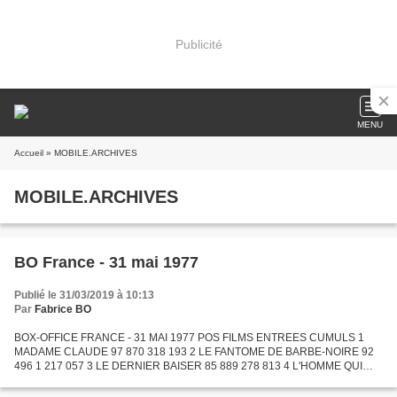
Publicité
MENU
Accueil
» MOBILE.ARCHIVES
MOBILE.ARCHIVES
BO France - 31 mai 1977
Publié le 31/03/2019 à 10:13
Par
Fabrice BO
BOX-OFFICE FRANCE - 31 MAI 1977 POS FILMS ENTREES CUMULS 1
MADAME CLAUDE 97 870 318 193 2 LE FANTOME DE BARBE-NOIRE 92
496 1 217 057 3 LE DERNIER BAISER 85 889 278 813 4 L'HOMME QUI
AIMAIT LES FEMMES 66 308 528 452 5 UN TAXI MAUVE 64 150 64 150 6
CARRIE...