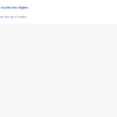
 toutes les règles
s les jeux vidéo
us choquant de Rockstar ? - Le scandale BULLY
e plus moche de Steam
du RÊVE tourne au CAUCHEMAR
pendant 8 heures
it… à tort
umiliés par un jeu vidéo
ire - Final Fantasy 8
ti un empire - Age of Empires
story DOFUS
tard, il crée l'un des pires jeux de tous les temps, MindsEye.