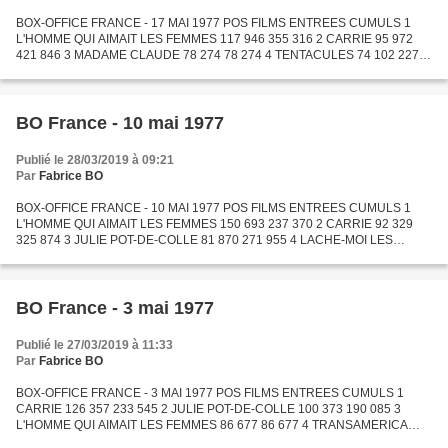
BOX-OFFICE FRANCE - 17 MAI 1977 POS FILMS ENTREES CUMULS 1
L'HOMME QUI AIMAIT LES FEMMES 117 946 355 316 2 CARRIE 95 972
421 846 3 MADAME CLAUDE 78 274 78 274 4 TENTACULES 74 102 227
832 5 LACHE-MOI LES BASKETS 62 880 2 195 724 6 JULIE POT-DE-
COLLE 62...
BO France - 10 mai 1977
Publié le 28/03/2019 à 09:21
Par
Fabrice BO
BOX-OFFICE FRANCE - 10 MAI 1977 POS FILMS ENTREES CUMULS 1
L'HOMME QUI AIMAIT LES FEMMES 150 693 237 370 2 CARRIE 92 329
325 874 3 JULIE POT-DE-COLLE 81 870 271 955 4 LACHE-MOI LES
BASKETS 79 350 2 132 844 5 TENTACULES 77 256 153 730 6 BILITIS 68
112...
BO France - 3 mai 1977
Publié le 27/03/2019 à 11:33
Par
Fabrice BO
BOX-OFFICE FRANCE - 3 MAI 1977 POS FILMS ENTREES CUMULS 1
CARRIE 126 357 233 545 2 JULIE POT-DE-COLLE 100 373 190 085 3
L'HOMME QUI AIMAIT LES FEMMES 86 677 86 677 4 TRANSAMERICA
EXPRESS 77 380 699 375 5 LACHE-MOI LES BASKETS 77 248 2 053 494