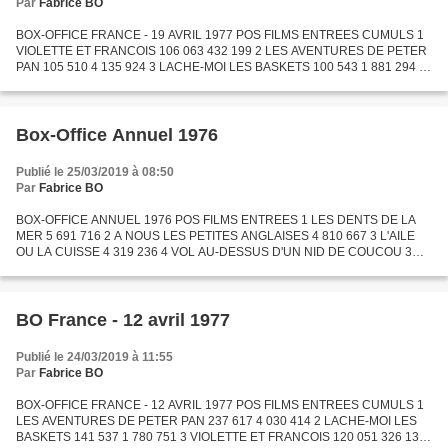
Par
Fabrice BO
BOX-OFFICE FRANCE - 19 AVRIL 1977 POS FILMS ENTREES CUMULS 1
VIOLETTE ET FRANCOIS 106 063 432 199 2 LES AVENTURES DE PETER
PAN 105 510 4 135 924 3 LACHE-MOI LES BASKETS 100 543 1 881 294 4
TRANSAMERICA EXPRESS 86 336 548 448 5 BILITIS 78 707 470 443 6...
Box-Office Annuel 1976
Publié le 25/03/2019 à 08:50
Par
Fabrice BO
BOX-OFFICE ANNUEL 1976 POS FILMS ENTREES 1 LES DENTS DE LA
MER 5 691 716 2 A NOUS LES PETITES ANGLAISES 4 810 667 3 L'AILE
OU LA CUISSE 4 319 236 4 VOL AU-DESSUS D'UN NID DE COUCOU 3
137 448 5 DOCTEUR FRANCOISE GAILLAND 2 587 463 6 ON A
RETROUVE LA 7EME...
BO France - 12 avril 1977
Publié le 24/03/2019 à 11:55
Par
Fabrice BO
BOX-OFFICE FRANCE - 12 AVRIL 1977 POS FILMS ENTREES CUMULS 1
LES AVENTURES DE PETER PAN 237 617 4 030 414 2 LACHE-MOI LES
BASKETS 141 537 1 780 751 3 VIOLETTE ET FRANCOIS 120 051 326 136