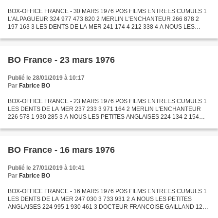
BOX-OFFICE FRANCE - 30 MARS 1976 POS FILMS ENTREES CUMULS 1
L'ALPAGUEUR 324 977 473 820 2 MERLIN L'ENCHANTEUR 266 878 2
197 163 3 LES DENTS DE LA MER 241 174 4 212 338 4 A NOUS LES
PETITES ANGLAISES 220 748 2 375 343 5 L'ARGENT DE POCHE 189 210
268 017...
BO France - 23 mars 1976
Publié le 28/01/2019 à 10:17
Par
Fabrice BO
BOX-OFFICE FRANCE - 23 MARS 1976 POS FILMS ENTREES CUMULS 1
LES DENTS DE LA MER 237 233 3 971 164 2 MERLIN L'ENCHANTEUR
226 578 1 930 285 3 A NOUS LES PETITES ANGLAISES 224 134 2 154
595 4 VOL AU-DESSUS D'UN NID DE COUCOU 165 024 371 908 5
L'ALPAGUEUR...
BO France - 16 mars 1976
Publié le 27/01/2019 à 10:41
Par
Fabrice BO
BOX-OFFICE FRANCE - 16 MARS 1976 POS FILMS ENTREES CUMULS 1
LES DENTS DE LA MER 247 030 3 733 931 2 A NOUS LES PETITES
ANGLAISES 224 995 1 930 461 3 DOCTEUR FRANCOISE GAILLAND 121
833 1 740 347 4 VOL AU-DESSUS D'UN NID DE COUCOU 118 739 206