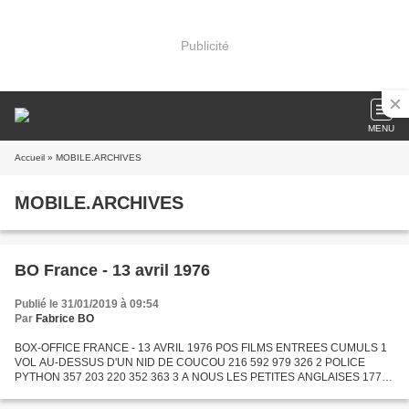
Publicité
MENU
Accueil
» MOBILE.ARCHIVES
MOBILE.ARCHIVES
BO France - 13 avril 1976
Publié le 31/01/2019 à 09:54
Par
Fabrice BO
BOX-OFFICE FRANCE - 13 AVRIL 1976 POS FILMS ENTREES CUMULS 1
VOL AU-DESSUS D'UN NID DE COUCOU 216 592 979 326 2 POLICE
PYTHON 357 203 220 352 363 3 A NOUS LES PETITES ANGLAISES 177
333 2 734 055 4 LES DENTS DE LA MER 143 353 4 548 701 5
L'ALPAGUEUR 136...