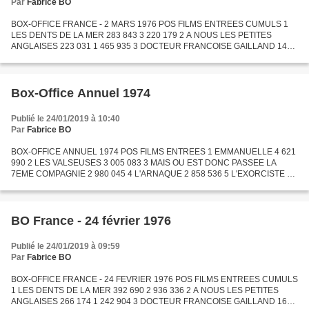
Par
Fabrice BO
BOX-OFFICE FRANCE - 2 MARS 1976 POS FILMS ENTREES CUMULS 1
LES DENTS DE LA MER 283 843 3 220 179 2 A NOUS LES PETITES
ANGLAISES 223 031 1 465 935 3 DOCTEUR FRANCOISE GAILLAND 145
810 1 481 862 4 CALMOS 112 440 305 767 5 ATTENTION LES YEUX 105
288 218...
Box-Office Annuel 1974
Publié le 24/01/2019 à 10:40
Par
Fabrice BO
BOX-OFFICE ANNUEL 1974 POS FILMS ENTREES 1 EMMANUELLE 4 621
990 2 LES VALSEUSES 3 005 083 3 MAIS OU EST DONC PASSEE LA
7EME COMPAGNIE 2 980 045 4 L'ARNAQUE 2 858 536 5 L'EXORCISTE 2
741 144 6 LA MOUTARDE ME MONTE AU NEZ 2 720 041 7 PAPILLON 2
634 309...
BO France - 24 février 1976
Publié le 24/01/2019 à 09:59
Par
Fabrice BO
BOX-OFFICE FRANCE - 24 FEVRIER 1976 POS FILMS ENTREES CUMULS
1 LES DENTS DE LA MER 392 690 2 936 336 2 A NOUS LES PETITES
ANGLAISES 266 174 1 242 904 3 DOCTEUR FRANCOISE GAILLAND 165