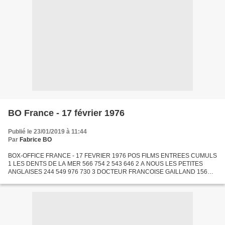
BO France - 17 février 1976
Publié le 23/01/2019 à 11:44
Par
Fabrice BO
BOX-OFFICE FRANCE - 17 FEVRIER 1976 POS FILMS ENTREES CUMULS
1 LES DENTS DE LA MER 566 754 2 543 646 2 A NOUS LES PETITES
ANGLAISES 244 549 976 730 3 DOCTEUR FRANCOISE GAILLAND 156
215 1 170 657 4 ON A RETROUVE LA 7EME COMPAGNIE 147 248 2 608
315 5 UN...