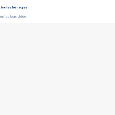
 toutes les règles
s les jeux vidéo
us choquant de Rockstar ? - Le scandale BULLY
e plus moche de Steam
du RÊVE tourne au CAUCHEMAR
pendant 8 heures
it… à tort
umiliés par un jeu vidéo
ire - Final Fantasy 8
ti un empire - Age of Empires
story DOFUS
tard, il crée l'un des pires jeux de tous les temps, MindsEye.