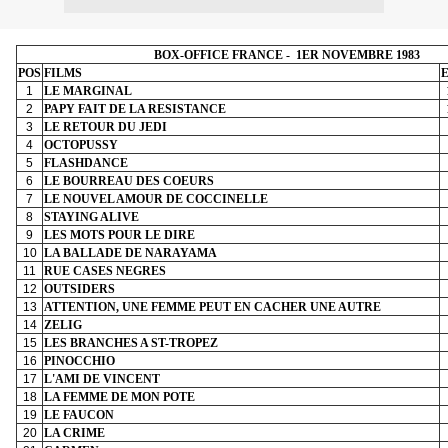
BOX-OFFICE FRANCE -
1ER NOVEMBRE 1983
POS
FILMS
1
LE MARGINAL
2
PAPY FAIT DE LA RESISTANCE
3
LE RETOUR DU JEDI
4
OCTOPUSSY
5
FLASHDANCE
6
LE BOURREAU DES COEURS
7
LE NOUVEL AMOUR DE COCCINELLE
8
STAYING ALIVE
9
LES MOTS POUR LE DIRE
10
LA BALLADE DE NARAYAMA
11
RUE CASES NEGRES
12
OUTSIDERS
13
ATTENTION, UNE FEMME PEUT EN CACHER UNE AUTRE
14
ZELIG
15
LES BRANCHES A ST-TROPEZ
16
PINOCCHIO
17
L'AMI DE VINCENT
18
LA FEMME DE MON POTE
19
LE FAUCON
20
LA CRIME