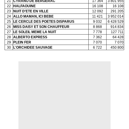
21
CYRANO DE BERGERAC
17 364
3 801 955
22
HALFAOUINE
16 108
16 108
23
NUIT D'ETE EN VILLE
12 092
291 205
24
ALLO MAMAN, ICI BEBE
11 421
3 952 014
25
LE CERCLE DES POETES DISPARUS
9 032
6 428 529
26
MISS DAISY ET SON CHAUFFEUR
8 868
914 834
27
LE SOLEIL MEME LA NUIT
7 778
127 711
28
ALBERTO EXPRESS
7 362
64 428
29
PLEIN FER
7 070
7 070
30
L'ORCHIDEE SAUVAGE
6 722
450 800