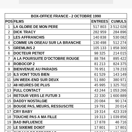
BOX-OFFICE FRANCE - 2 OCTOBRE 1990
POS
FILMS
ENTREES
CUMULS
1
LA GLOIRE DE MON PERE
517 803
3 512 028
2
DICK TRACY
282 959
284 896
3
LES AFFRANCHIS
140 838
530 082
4
COMME UN OISEAU SUR LA BRANCHE
130 498
512 274
5
GREMLINS 2
105 133
1 858 300
6
DOCTEUR PETIOT
98 325
214 015
7
A LA POURSUITE D'OCTOBRE ROUGE
88 784
895 422
8
ROBOCOP 2
81 213
824 375
9
BIENVENUE AU PARADIS
76 951
178 233
10
ILS VONT TOUS BIEN
61 529
143 149
11
UN WEEK-END SUR DEUX
51 880
380 971
12
48 HEURES DE PLUS
45 995
1 325 702
13
FULL CONTACT
43 244
1 053 266
14
RETOUR VERS LE FUTUR 3
22 330
1 600 889
15
DADDY NOSTALGIE
20 084
90 174
16
BOUGE PAS, MEURS, RESSUSCITE
19 791
20 014
17
CRY BABY
19 314
423 319
18
TOUCHE PAS A MA FILLE
19 313
1 039 856
19
BAD INFLUENCE
17 878
46 716
20
LE SIXIEME DOIGT
17 801
17 801