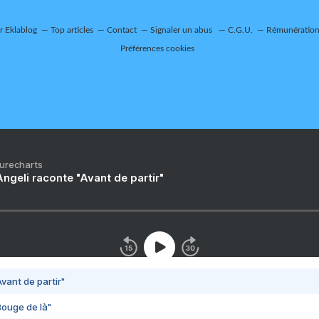
ur Eklablog
Top articles
Contact
Signaler un abus
C.G.U.
Rémunération 
Préférences cookies
Purecharts
ngeli raconte "Avant de partir"
vant de partir"
Bouge de là"