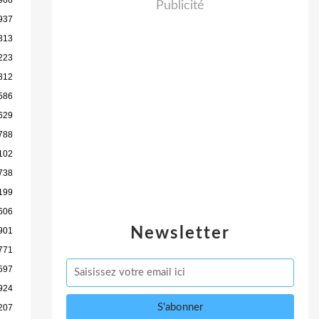
Publicité
937
813
223
812
586
629
788
102
738
199
606
Newsletter
901
771
597
924
207