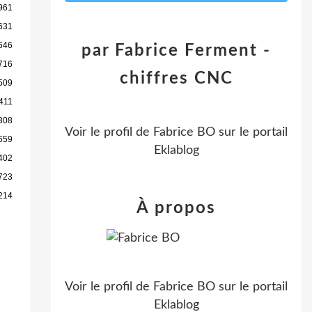
961
631
646
par Fabrice Ferment -
716
chiffres CNC
509
411
308
Voir le profil de
Fabrice BO
sur le portail
659
Eklablog
402
723
214
À propos
Voir le profil de
Fabrice BO
sur le portail
Eklablog