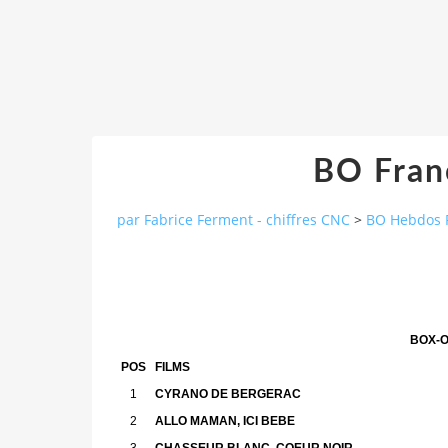
BO Fran
par Fabrice Ferment - chiffres CNC
>
BO Hebdos 
BOX-O
POS
FILMS
1
CYRANO DE BERGERAC
2
ALLO MAMAN, ICI BEBE
3
CHASSEUR BLANC, COEUR NOIR