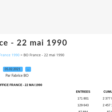
ce - 22 mai 1990
France 1990
>
BO France - 22 mai 1990
05.02.2021
…
Par Fabrice BO
FFICE FRANCE - 22 MAI 1990
ENTREES
CUM
171 801
2 377 
129 643
2 457 
87 884
87 