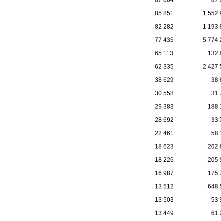
85 851
1 552 
82 282
1 193 
77 435
5 774 
65 113
132 
62 335
2 427 
38 629
38 
30 558
31 
29 383
188 
28 692
33 
22 461
58 
18 623
262 
18 226
205 
16 987
175 
13 512
648 
13 503
53 
13 449
61 