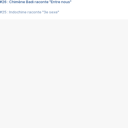
#26 : Chimène Badi raconte "Entre nous"
#25 : Indochine raconte "3e sexe"
#24 : Zaho raconte "C'est chelou"
#23 : Patrick Bruel raconte "Au café des délices"
#22 : Kyo raconte "Le chemin"
#21 : Nolwenn Leroy raconte "Cassé"
#20 : Patrick Hernandez raconte "Born to be alive"
#19 : Lorie raconte "Près de moi"
#18 : Michael Jones raconte "A nos actes manqués" (avec Jean-Jacque
#17 : Khaled raconte "Aïcha"
#16 : Corneille raconte "Parce qu'on vient de loin"
#15 : Indochine raconte "L'aventurier"
14 : Lorie raconte "Sur un air latino"