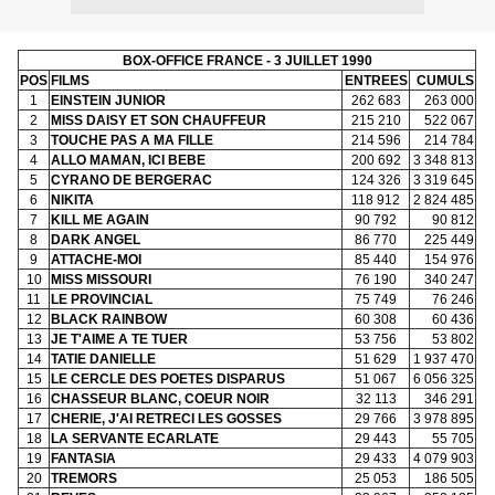
BOX-OFFICE FRANCE - 3 JUILLET 1990
POS
FILMS
ENTREES
CUMULS
1
EINSTEIN JUNIOR
262 683
263 000
2
MISS DAISY ET SON CHAUFFEUR
215 210
522 067
3
TOUCHE PAS A MA FILLE
214 596
214 784
4
ALLO MAMAN, ICI BEBE
200 692
3 348 813
5
CYRANO DE BERGERAC
124 326
3 319 645
6
NIKITA
118 912
2 824 485
7
KILL ME AGAIN
90 792
90 812
8
DARK ANGEL
86 770
225 449
9
ATTACHE-MOI
85 440
154 976
10
MISS MISSOURI
76 190
340 247
11
LE PROVINCIAL
75 749
76 246
12
BLACK RAINBOW
60 308
60 436
13
JE T'AIME A TE TUER
53 756
53 802
14
TATIE DANIELLE
51 629
1 937 470
15
LE CERCLE DES POETES DISPARUS
51 067
6 056 325
16
CHASSEUR BLANC, COEUR NOIR
32 113
346 291
17
CHERIE, J'AI RETRECI LES GOSSES
29 766
3 978 895
18
LA SERVANTE ECARLATE
29 443
55 705
19
FANTASIA
29 433
4 079 903
20
TREMORS
25 053
186 505