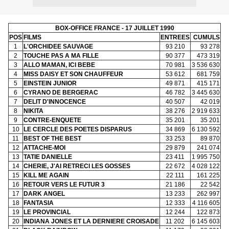
BOX-OFFICE FRANCE - 17 JUILLET 1990
POS
FILMS
ENTREES
CUMULS
1
L'ORCHIDEE SAUVAGE
93 210
93 278
2
TOUCHE PAS A MA FILLE
90 377
473 319
3
ALLO MAMAN, ICI BEBE
70 981
3 536 630
4
MISS DAISY ET SON CHAUFFEUR
53 612
681 759
5
EINSTEIN JUNIOR
49 871
415 171
6
CYRANO DE BERGERAC
46 782
3 445 630
7
DELIT D'INNOCENCE
40 507
42 019
8
NIKITA
38 276
2 919 633
9
CONTRE-ENQUETE
35 201
35 201
10
LE CERCLE DES POETES DISPARUS
34 869
6 130 592
11
BEST OF THE BEST
33 253
89 870
12
ATTACHE-MOI
29 879
241 074
13
TATIE DANIELLE
23 411
1 995 750
14
CHERIE, J'AI RETRECI LES GOSSES
22 672
4 028 122
15
KILL ME AGAIN
22 111
161 225
16
RETOUR VERS LE FUTUR 3
21 186
22 542
17
DARK ANGEL
13 233
262 997
18
FANTASIA
12 333
4 116 605
19
LE PROVINCIAL
12 244
122 873
20
INDIANA JONES ET LA DERNIERE CROISADE
11 202
6 145 603