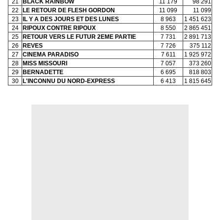
21
BLACK RAINBOW
11 179
98 291
22
LE RETOUR DE FLESH GORDON
11 099
11 099
23
IL Y A DES JOURS ET DES LUNES
8 963
1 451 623
24
RIPOUX CONTRE RIPOUX
8 550
2 865 451
25
RETOUR VERS LE FUTUR 2EME PARTIE
7 731
2 891 713
26
REVES
7 726
375 112
27
CINEMA PARADISO
7 611
1 925 972
28
MISS MISSOURI
7 057
373 260
29
BERNADETTE
6 695
818 803
30
L'INCONNU DU NORD-EXPRESS
6 413
1 815 645