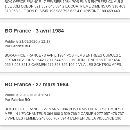
BOX-OFFICE FRANCE - 7 FEVRIER 1984 POS FILMS ENTREES CUMULS
1 LE JOLI COEUR 321 339 645 584 2 LA QUATRIEME DIMENSION 318 463
319 068 3 LE BON PLAISIR 193 988 793 822 4 CHRISTINE 180 469 440
171 5 LOUISIANE 179 022 359 194 6 TO BE OR NOT TO BE 169 433...
BO France - 3 avril 1984
Publié le 21/03/2020 à 12:17
Par
Fabrice BO
BOX-OFFICE FRANCE - 3 AVRIL 1984 POS FILMS ENTREES CUMULS 1
LES MORFALOUS 1 642 179 1 644 688 2 MERLIN L'ENCHANTEUR 464
055 3 993 821 3 CARMEN 276 368 755 105 4 V'LA LES SCHTROUMPFS
257 500 257 500 5 VIVE LES FEMMES 224 682 992 276 6 FEMMES DE
PERSONNE...
BO France - 27 mars 1984
Publié le 20/03/2020 à 11:43
Par
Fabrice BO
BOX-OFFICE FRANCE - 27 MARS 1984 POS FILMS ENTREES CUMULS 1
MERLIN L'ENCHANTEUR 364 800 3 529 766 2 CARMEN 277 057 478 737
3 VIVE LES FEMMES 243 006 767 594 4 L'ENFER DE LA VIOLENCE 190
138 447 798 5 FEMMES DE PERSONNE 176 364 370 610 6 LE LEOPARD
157...