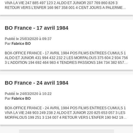
VIVA LA VIE 247 885 497 123 2 ALDO ET JUNIOR 207 769 860 826 3
RETOUR VERS L'ENFER 166 967 358 001 4 CENT JOURS A PALERME
163 568 163 580 5 LES MORFALOUS 157 104 3 291 111 6 CARMEN 117
134 1...
BO France - 17 avril 1984
Publié le 25/03/2020 à 09:37
Par
Fabrice BO
BOX-OFFICE FRANCE - 17 AVRIL 1984 POS FILMS ENTREES CUMULS 1
ALDO ET JUNIOR 431 994 432 232 2 LES MORFALOUS 375 604 2 934 756
3 L'ADDITION 194 692 464 983 4 TENDRES PASSIONS 184 734 382 657 5
YENTL 183 643 184 719 6 CARMEN 166 653 1 157 401 7 MERLIN
L'ENCHANTEUR...
BO France - 24 avril 1984
Publié le 24/03/2020 à 10:22
Par
Fabrice BO
BOX-OFFICE FRANCE - 24 AVRIL 1984 POS FILMS ENTREES CUMULS 1
VIVA LA VIE 248 903 249 238 2 ALDO ET JUNIOR 220 825 653 057 3 LES
MORFALOUS 199 251 3 134 007 4 RETOUR VERS L'ENFER 190 942 191
034 5 YENTL 112 890 297 609 6 CARMEN 112 601 1 270 002 7
L'ADDITION...