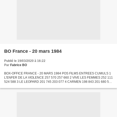
BO France - 20 mars 1984
Publié le 19/03/2020 à 16:22
Par
Fabrice BO
BOX-OFFICE FRANCE - 20 MARS 1984 POS FILMS ENTREES CUMULS 1
L'ENFER DE LA VIOLENCE 257 570 257 660 2 VIVE LES FEMMES 252 111
524 588 3 LE LEOPARD 201 745 203 077 4 CARMEN 198 843 201 680 5
FEMMES DE PERSONNE 193 100 194 246 6 TCHAO PANTIN 178 898 2
779...