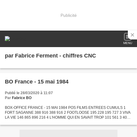
Publicité
MENU
par Fabrice Ferment - chiffres CNC
BO France - 15 mai 1984
Publié le 28/03/2020 à 11:07
Par
Fabrice BO
BOX-OFFICE FRANCE - 15 MAI 1984 POS FILMS ENTREES CUMULS 1
FORT SAGANNE 388 916 388 916 2 FOOTLOOSE 195 228 195 727 3 VIVA
LA VIE 146 865 896 216 4 L'HOMME QUI EN SAVAIT TROP 101 561 3 404
694 5 ALDO ET JUNIOR 97 327 1 136 013 6 RETOUR VERS L'ENFER 91...