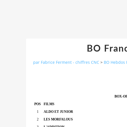
BO Franc
par Fabrice Ferment - chiffres CNC
>
BO Hebdos 
BOX-OF
POS
FILMS
1
ALDO ET JUNIOR
2
LES MORFALOUS
3
L'ADDITION