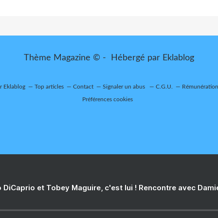
Thème Magazine © - Hébergé par
Eklablog
ur Eklablog
Top articles
Contact
Signaler un abus
C.G.U.
Rémunération 
Préférences cookies
 DiCaprio et Tobey Maguire, c'est lui ! Rencontre avec Dam