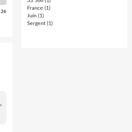
33 566
(1)
France
(1)
u 26
Juin
(1)
Sergent
(1)
on