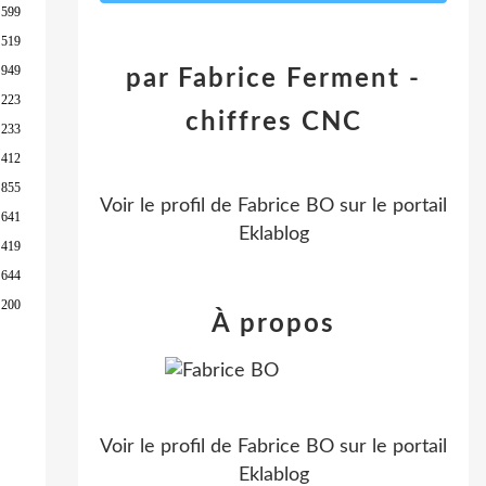
 599
 519
 949
par Fabrice Ferment -
 223
chiffres CNC
 233
 412
 855
Voir le profil de
Fabrice BO
sur le portail
 641
Eklablog
 419
 644
 200
À propos
Voir le profil de
Fabrice BO
sur le portail
Eklablog