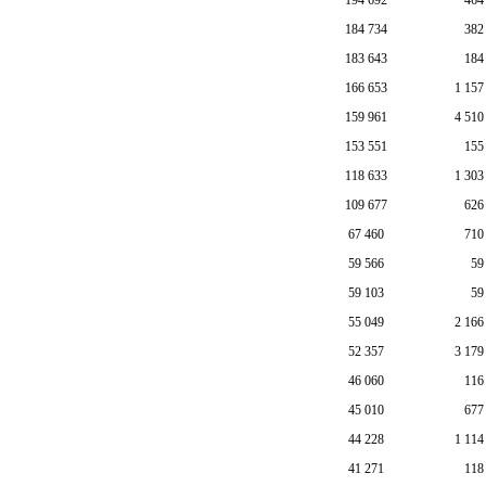
184 734
382
183 643
184
166 653
1 157
159 961
4 510
153 551
155
118 633
1 303
109 677
626
67 460
710
59 566
59
59 103
59
55 049
2 166
52 357
3 179
46 060
116
45 010
677
44 228
1 114
41 271
118