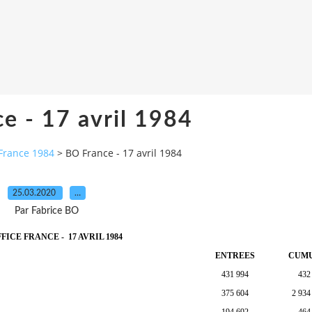
e - 17 avril 1984
France 1984
>
BO France - 17 avril 1984
25.03.2020
…
Par Fabrice BO
FICE FRANCE -
17 AVRIL 1984
ENTREES
CUM
431 994
432
375 604
2 934
194 692
464