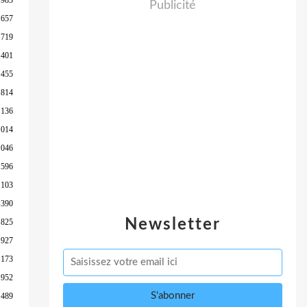
Publicité
 657
 719
 401
 455
 814
 136
 014
 046
 596
 103
 390
Newsletter
 825
 927
 173
 952
 489