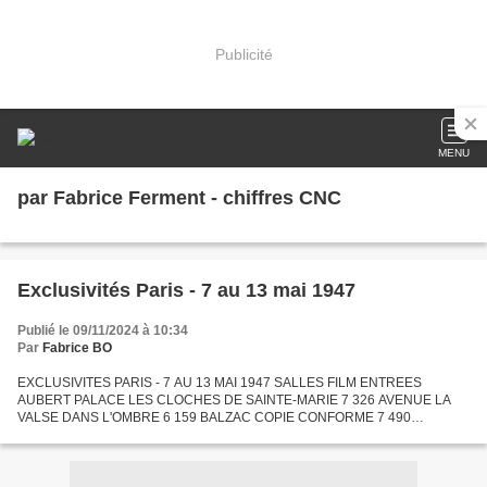
Publicité
MENU
par Fabrice Ferment - chiffres CNC
Exclusivités Paris - 7 au 13 mai 1947
Publié le 09/11/2024 à 10:34
Par
Fabrice BO
EXCLUSIVITES PARIS - 7 AU 13 MAI 1947 SALLES FILM ENTREES
AUBERT PALACE LES CLOCHES DE SAINTE-MARIE 7 326 AVENUE LA
VALSE DANS L'OMBRE 6 159 BALZAC COPIE CONFORME 7 490
BIARRITZ MARIA CANDELARIA 7 661 BONAPARTE DEUX JEUNES
FILLES ET UN MARIN 1 981 BROADWAY...