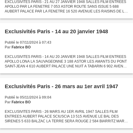
EXCLUSIVITES PARIS - 21 AU 27 JANVIER 1948 SALLES FILM ENTREES
APOLLO PAR LA FENETRE 7 053 ASTOR ROUTE SANS ISSUE 5 688
AUBERT PALACE PAR LA FENETRE 16 520 AVENUE LES RAISINS DE LA
COLERE 8 334 BALZAC UN FLIC 2 904 BIARRITZ MONSIEUR VINCENT 6
335 BONAPARTE...
Exclusivités Paris - 14 au 20 janvier 1948
Publié le 07/11/2024 à 07:43
Par
Fabrice BO
EXCLUSIVITES PARIS - 14 AU 20 JANVIER 1948 SALLES FILM ENTREES
APOLLO LONA LA SAUVAGEONNE 3 188 ASTOR LES AMANTS DU PONT
SAINT-JEAN 4 610 AUBERT PALACE UNE NUIT A TABARIN 6 902 AVENUE
LES RAISINS DE LA COLERE 10 854 BALZAC UN FLIC 3 515 BIARRITZ
MONSIEUR...
Exclusivités Paris - 26 mars au 1er avril 1947
Publié le 05/11/2024 à 09:04
Par
Fabrice BO
EXCLUSIVITES PARIS - 26 MARS AU 1ER AVRIL 1947 SALLES FILM
ENTREES AUBERT PALACE SCIUSCIA 13 515 AVENUE LE BAL DES
SIRENES 5 633 BALZAC LA TERRE SERA ROUGE 2 584 BIARRITZ MARIA
CANDELARIA 13 569 BONAPARTE QUATRE FLIRTS ET UN CŒUR 1 991
BROADWAY LAUREL...