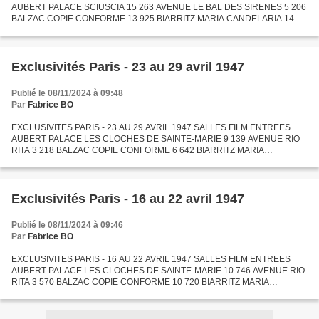
AUBERT PALACE SCIUSCIA 15 263 AVENUE LE BAL DES SIRENES 5 206
BALZAC COPIE CONFORME 13 925 BIARRITZ MARIA CANDELARIA 14
820 BONAPARTE DEBUTS A BROADWAY 2 335 BROADWAY LAUREL ET
HARDY EN CROISIERE...
Exclusivités Paris - 23 au 29 avril 1947
Publié le 08/11/2024 à 09:48
Par
Fabrice BO
EXCLUSIVITES PARIS - 23 AU 29 AVRIL 1947 SALLES FILM ENTREES
AUBERT PALACE LES CLOCHES DE SAINTE-MARIE 9 139 AVENUE RIO
RITA 3 218 BALZAC COPIE CONFORME 6 642 BIARRITZ MARIA
CANDELARIA 8 768 BONAPARTE DEUX JEUNES FILLES ET UN MARIN 3
467 BROADWAY UNE...
Exclusivités Paris - 16 au 22 avril 1947
Publié le 08/11/2024 à 09:46
Par
Fabrice BO
EXCLUSIVITES PARIS - 16 AU 22 AVRIL 1947 SALLES FILM ENTREES
AUBERT PALACE LES CLOCHES DE SAINTE-MARIE 10 746 AVENUE RIO
RITA 3 570 BALZAC COPIE CONFORME 10 720 BIARRITZ MARIA
CANDELARIA 9 096 BONAPARTE MONSIEUR DE FALINDOR 2 525
BROADWAY UNE NUIT A CASABLANCA...