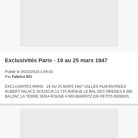
Exclusivités Paris - 19 au 25 mars 1947
Publié le 05/11/2024 à 09:02
Par
Fabrice BO
EXCLUSIVITES PARIS - 19 AU 25 MARS 1947 SALLES FILM ENTREES
AUBERT PALACE SCIUSCIA 13 715 AVENUE LE BAL DES SIRENES 6 095
BALZAC LA TERRE SERA ROUGE 4 069 BIARRITZ DIX PETITS INDIENS 1
364 MARIA CANDELARIA 9 654 BONAPARTE QUATRE FLIRTS ET UN
CŒUR 2 569...