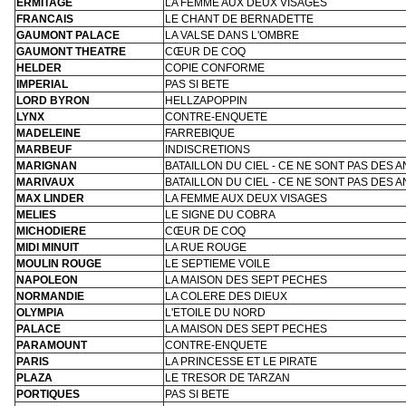
ERMITAGE
LA FEMME AUX DEUX VISAGES
FRANCAIS
LE CHANT DE BERNADETTE
GAUMONT PALACE
LA VALSE DANS L'OMBRE
GAUMONT THEATRE
CŒUR DE COQ
HELDER
COPIE CONFORME
IMPERIAL
PAS SI BETE
LORD BYRON
HELLZAPOPPIN
LYNX
CONTRE-ENQUETE
MADELEINE
FARREBIQUE
MARBEUF
INDISCRETIONS
MARIGNAN
BATAILLON DU CIEL - CE NE SONT PAS DES 
MARIVAUX
BATAILLON DU CIEL - CE NE SONT PAS DES 
MAX LINDER
LA FEMME AUX DEUX VISAGES
MELIES
LE SIGNE DU COBRA
MICHODIERE
CŒUR DE COQ
MIDI MINUIT
LA RUE ROUGE
MOULIN ROUGE
LE SEPTIEME VOILE
NAPOLEON
LA MAISON DES SEPT PECHES
NORMANDIE
LA COLERE DES DIEUX
OLYMPIA
L'ETOILE DU NORD
PALACE
LA MAISON DES SEPT PECHES
PARAMOUNT
CONTRE-ENQUETE
PARIS
LA PRINCESSE ET LE PIRATE
PLAZA
LE TRESOR DE TARZAN
PORTIQUES
PAS SI BETE