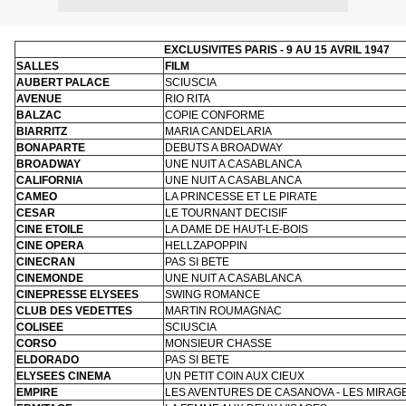
EXCLUSIVITES PARIS - 9 AU 15 AVRIL 1947
SALLES
FILM
AUBERT PALACE
SCIUSCIA
AVENUE
RIO RITA
BALZAC
COPIE CONFORME
BIARRITZ
MARIA CANDELARIA
BONAPARTE
DEBUTS A BROADWAY
BROADWAY
UNE NUIT A CASABLANCA
CALIFORNIA
UNE NUIT A CASABLANCA
CAMEO
LA PRINCESSE ET LE PIRATE
CESAR
LE TOURNANT DECISIF
CINE ETOILE
LA DAME DE HAUT-LE-BOIS
CINE OPERA
HELLZAPOPPIN
CINECRAN
PAS SI BETE
CINEMONDE
UNE NUIT A CASABLANCA
CINEPRESSE ELYSEES
SWING ROMANCE
CLUB DES VEDETTES
MARTIN ROUMAGNAC
COLISEE
SCIUSCIA
CORSO
MONSIEUR CHASSE
ELDORADO
PAS SI BETE
ELYSEES CINEMA
UN PETIT COIN AUX CIEUX
EMPIRE
LES AVENTURES DE CASANOVA - LES MIRAGE