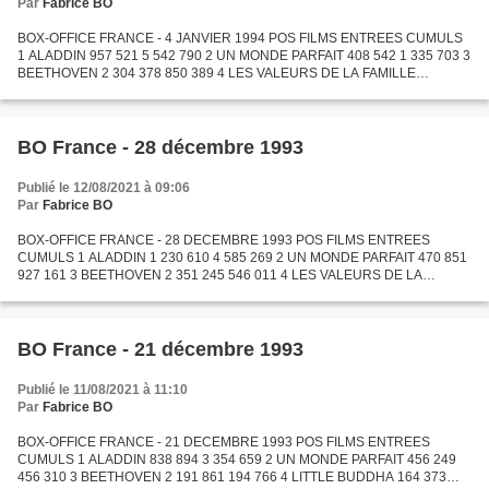
Par
Fabrice BO
BOX-OFFICE FRANCE - 4 JANVIER 1994 POS FILMS ENTREES CUMULS
1 ALADDIN 957 521 5 542 790 2 UN MONDE PARFAIT 408 542 1 335 703 3
BEETHOVEN 2 304 378 850 389 4 LES VALEURS DE LA FAMILLE
ADDAMS 250 081 513 744 5 LITTLE BUDDHA 155 613 1 039 052 6 SACRE
ROBIN...
BO France - 28 décembre 1993
Publié le 12/08/2021 à 09:06
Par
Fabrice BO
BOX-OFFICE FRANCE - 28 DECEMBRE 1993 POS FILMS ENTREES
CUMULS 1 ALADDIN 1 230 610 4 585 269 2 UN MONDE PARFAIT 470 851
927 161 3 BEETHOVEN 2 351 245 546 011 4 LES VALEURS DE LA
FAMILLE ADDAMS 263 478 263 663 5 LITTLE BUDDHA 156 746 883 439 6
SACRE ROBIN...
BO France - 21 décembre 1993
Publié le 11/08/2021 à 11:10
Par
Fabrice BO
BOX-OFFICE FRANCE - 21 DECEMBRE 1993 POS FILMS ENTREES
CUMULS 1 ALADDIN 838 894 3 354 659 2 UN MONDE PARFAIT 456 249
456 310 3 BEETHOVEN 2 191 861 194 766 4 LITTLE BUDDHA 164 373