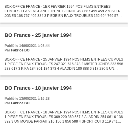
BOX-OFFICE FRANCE - 1ER FEVRIER 1994 POS FILMS ENTREES
CUMULS 1 LA VENGEANCE D'UNE BLONDE 497 687 499 459 2 MISTER
JONES 168 767 402 384 3 PIEGE EN EAUX TROUBLES 152 694 769 572 4
KIKA 122 948 307 321 5 ALADDIN 118 978 6 436 258 6 UN MONDE
PARFAIT 107...
BO France - 25 janvier 1994
Publié le 14/08/2021 à 08:44
Par
Fabrice BO
BOX-OFFICE FRANCE - 25 JANVIER 1994 POS FILMS ENTREES CUMULS
1 PIEGE EN EAUX TROUBLES 247 321 616 878 2 MISTER JONES 233 598
233 617 3 KIKA 184 301 184 373 4 ALADDIN 180 888 6 317 280 5 UN
MONDE PARFAIT 156 387 2 012 975 6 ENTRE CIEL ET TERRE 121 579...
BO France - 18 janvier 1994
Publié le 13/08/2021 à 16:28
Par
Fabrice BO
BOX-OFFICE FRANCE - 18 JANVIER 1994 POS FILMS ENTREES CUMULS
1 PIEGE EN EAUX TROUBLES 369 220 369 557 2 ALADDIN 254 061 6 136
392 3 UN MONDE PARFAIT 216 156 1 856 588 4 SHORT CUTS 119 741
242 180 5 MONTPARNASSE PONDICHERY 111 835 111 835 6 LES