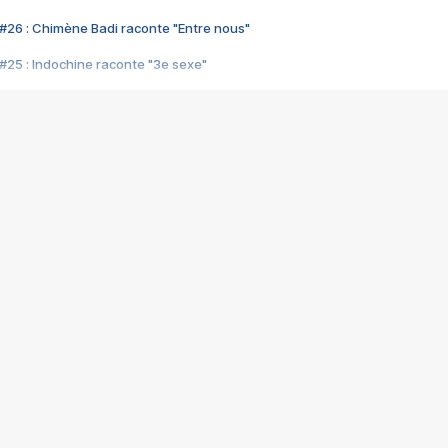
#26 : Chimène Badi raconte "Entre nous"
#25 : Indochine raconte "3e sexe"
#24 : Zaho raconte "C'est chelou"
#23 : Patrick Bruel raconte "Au café des délices"
#22 : Kyo raconte "Le chemin"
#21 : Nolwenn Leroy raconte "Cassé"
#20 : Patrick Hernandez raconte "Born to be alive"
#19 : Lorie raconte "Près de moi"
#18 : Michael Jones raconte "A nos actes manqués" (avec Jean-Jacque
#17 : Khaled raconte "Aïcha"
#16 : Corneille raconte "Parce qu'on vient de loin"
#15 : Indochine raconte "L'aventurier"