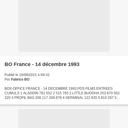
BO France - 14 décembre 1993
Publié le 10/08/2021 à 09:32
Par
Fabrice BO
BOX-OFFICE FRANCE - 14 DECEMBRE 1993 POS FILMS ENTREES
CUMULS 1 ALADDIN 781 552 2 515 765 2 LITTLE BUDDHA 253 870 562
320 3 PROFIL BAS 208 117 208 878 4 GERMINAL 122 835 5 810 267 5
ALLO MAMAN, C'EST NOEL 104 493 105 374 6 NUITS BLANCHES A
SEATTLE 99...