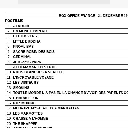
BOX-OFFICE FRANCE - 21 DECEMBRE 19
POS
FILMS
1
ALADDIN
2
UN MONDE PARFAIT
3
BEETHOVEN 2
4
LITTLE BUDDHA
5
PROFIL BAS
6
SACRE ROBIN DES BOIS
7
GERMINAL
8
JURASSIC PARK
9
ALLO MAMAN, C'EST NOEL
10
NUITS BLANCHES A SEATTLE
11
L'INCROYABLE VOYAGE
12
LES VISITEURS
13
SMOKING
14
TOUT LE MONDE N'A PAS EU LA CHANCE D'AVOIR DES PARENTS 
15
L'ENFANT LION
16
NO SMOKING
17
MEURTRE MYSTERIEUX A MANHATTAN
18
LES MARMOTTES
19
CHASSE A L'HOMME
20
THE SNAPPER