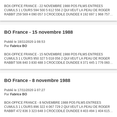
BOX-OFFICE FRANCE - 22 NOVEMBRE 1988 POS FILMS ENTREES
CUMULS 1 L'OURS 594 500 5 612 556 2 QUI VEUT LA PEAU DE ROGER
RABBIT 259 569 4 090 057 3 CROCODILE DUNDEE II 192 697 1 968 757 4
LE PALANQUIN DES LARMES 134 732 134 732 5 RAMBO III 94 798 1 805
119...
BO France - 15 novembre 1988
Publié le 18/11/2020 à 08:53
Par
Fabrice BO
BOX-OFFICE FRANCE - 15 NOVEMBRE 1988 POS FILMS ENTREES
CUMULS 1 L'OURS 950 327 5 018 056 2 QUI VEUT LA PEAU DE ROGER
RABBIT 506 840 3 830 488 3 CROCODILE DUNDEE II 371 445 1 776 060 4
RAMBO III 174 332 1 710 321 5 LA MAIN DROITE DU DIABLE 128 252
134...
BO France - 8 novembre 1988
Publié le 17/11/2020 à 07:27
Par
Fabrice BO
BOX-OFFICE FRANCE - 8 NOVEMBRE 1988 POS FILMS ENTREES
CUMULS 1 L'OURS 896 322 4 067 729 2 QUI VEUT LA PEAU DE ROGER
RABBIT 472 836 3 323 648 3 CROCODILE DUNDEE II 403 494 1 404 615 4
RAMBO III 198 446 1 535 989 5 L'ETUDIANTE 96 469 1 124 063 6 LE