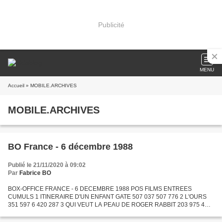
Publicité
MENU
Accueil
» MOBILE.ARCHIVES
MOBILE.ARCHIVES
BO France - 6 décembre 1988
Publié le 21/11/2020 à 09:02
Par
Fabrice BO
BOX-OFFICE FRANCE - 6 DECEMBRE 1988 POS FILMS ENTREES
CUMULS 1 ITINERAIRE D'UN ENFANT GATE 507 037 507 776 2 L'OURS
351 597 6 420 287 3 QUI VEUT LA PEAU DE ROGER RABBIT 203 975 4
513 840 4 LE PALANQUIN DES LARMES 135 295 453 980 5 CROCODILE
DUNDEE II...