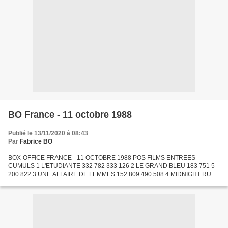
BO France - 11 octobre 1988
Publié le 13/11/2020 à 08:43
Par
Fabrice BO
BOX-OFFICE FRANCE - 11 OCTOBRE 1988 POS FILMS ENTREES
CUMULS 1 L'ETUDIANTE 332 782 333 126 2 LE GRAND BLEU 183 751 5
200 822 3 UNE AFFAIRE DE FEMMES 152 809 490 508 4 MIDNIGHT RUN
132 697 282 517 5 DROLE D'ENDROIT POUR UNE RENCONTRE 119 376
119 476 6...