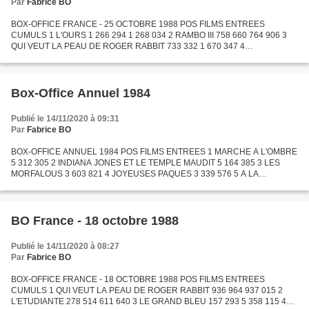
Par
Fabrice BO
BOX-OFFICE FRANCE - 25 OCTOBRE 1988 POS FILMS ENTREES
CUMULS 1 L'OURS 1 266 294 1 268 034 2 RAMBO III 758 660 764 906 3
QUI VEUT LA PEAU DE ROGER RABBIT 733 332 1 670 347 4
L'ETUDIANTE 183 337 794 977 5 LE GRAND BLEU 125 838 5 483 953 6
UNE AFFAIRE DE...
Box-Office Annuel 1984
Publié le 14/11/2020 à 09:31
Par
Fabrice BO
BOX-OFFICE ANNUEL 1984 POS FILMS ENTREES 1 MARCHE A L'OMBRE
5 312 305 2 INDIANA JONES ET LE TEMPLE MAUDIT 5 164 385 3 LES
MORFALOUS 3 603 821 4 JOYEUSES PAQUES 3 339 576 5 A LA
POURSUITE DU DIAMANT VERT 2 882 067 6 TCHAO PANTIN 2 798 290 7
GREYSTOKE,...
BO France - 18 octobre 1988
Publié le 14/11/2020 à 08:27
Par
Fabrice BO
BOX-OFFICE FRANCE - 18 OCTOBRE 1988 POS FILMS ENTREES
CUMULS 1 QUI VEUT LA PEAU DE ROGER RABBIT 936 964 937 015 2
L'ETUDIANTE 278 514 611 640 3 LE GRAND BLEU 157 293 5 358 115 4