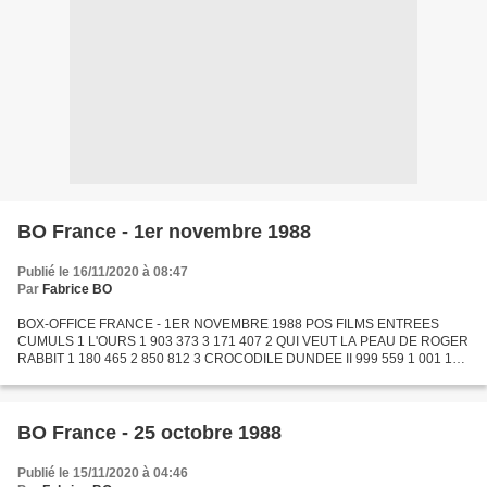
BO France - 1er novembre 1988
Publié le 16/11/2020 à 08:47
Par
Fabrice BO
BOX-OFFICE FRANCE - 1ER NOVEMBRE 1988 POS FILMS ENTREES
CUMULS 1 L'OURS 1 903 373 3 171 407 2 QUI VEUT LA PEAU DE ROGER
RABBIT 1 180 465 2 850 812 3 CROCODILE DUNDEE II 999 559 1 001 121
4 RAMBO III 572 637 1 337 543 5 L'ETUDIANTE 232 617 1 027 594 6...
BO France - 25 octobre 1988
Publié le 15/11/2020 à 04:46