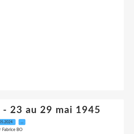
s - 23 au 29 mai 1945
05.2024
…
r Fabrice BO