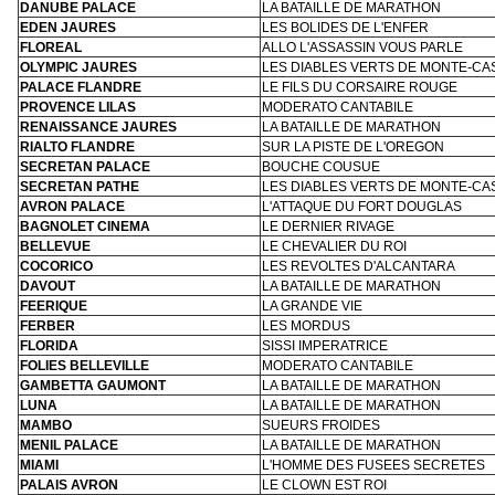
DANUBE PALACE
LA BATAILLE DE MARATHON
EDEN JAURES
LES BOLIDES DE L'ENFER
FLOREAL
ALLO L'ASSASSIN VOUS PARLE
OLYMPIC JAURES
LES DIABLES VERTS DE MONTE-CA
PALACE FLANDRE
LE FILS DU CORSAIRE ROUGE
PROVENCE LILAS
MODERATO CANTABILE
RENAISSANCE JAURES
LA BATAILLE DE MARATHON
RIALTO FLANDRE
SUR LA PISTE DE L'OREGON
SECRETAN PALACE
BOUCHE COUSUE
SECRETAN PATHE
LES DIABLES VERTS DE MONTE-CA
AVRON PALACE
L'ATTAQUE DU FORT DOUGLAS
BAGNOLET CINEMA
LE DERNIER RIVAGE
BELLEVUE
LE CHEVALIER DU ROI
COCORICO
LES REVOLTES D'ALCANTARA
DAVOUT
LA BATAILLE DE MARATHON
FEERIQUE
LA GRANDE VIE
FERBER
LES MORDUS
FLORIDA
SISSI IMPERATRICE
FOLIES BELLEVILLE
MODERATO CANTABILE
GAMBETTA GAUMONT
LA BATAILLE DE MARATHON
LUNA
LA BATAILLE DE MARATHON
MAMBO
SUEURS FROIDES
MENIL PALACE
LA BATAILLE DE MARATHON
MIAMI
L'HOMME DES FUSEES SECRETES
PALAIS AVRON
LE CLOWN EST ROI