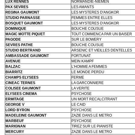
LUX RENNES
NORMANDIE-NIEMEN
PAX SEVRES
LES AMANTS
REGINA GAUMONT
LES MYSTERES D'ANGKOR
STUDIO PARNASSE
FEMMES ENTRE ELLES
BOSQUET GAUMONT
LES MYSTERES D'ANGKOR
DOMINIQUE
BOUCHE COUSUE
MAGIC MOTTE PIQUET
TOUT COMMENCA PAR UN BAISER
PAGODE
SUR LE BOWERY
SEVRES PATHE
BOUCHE COUSUE
STUDIO BERTRAND
ARSENIC ET VIEILLES DENTELLES
AMBASSADE GAUMONT
FORTUNAT
AVENUE
MEIN KAMPF
BALZAC
L'HOMME A FEMMES
BIARRITZ
LE MONDE PERDU
CHAMPS ELYSEES
FERME
CINEAC TERNES
LA GARCONNIERE
COLISEE GAUMONT
LA VERITE
ELYSEES CINEMA
PSYCHOSE
ERMITAGE
UN MORT RECALCITRANT
GEORGE V
LE CAID
LORD BYRON
PSYCHOSE
MADELEINE GAUMONT
ZAZIE DANS LE METRO
MARBEUF
PSYCHOSE
MARIGNAN
TIREZ SUR LE PIANISTE
MERCURY
ZAZIE DANS LE METRO