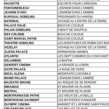
FAUVETTE
ESCORTE POUR L'OREGON
FONTAINEBLEAU
L'ENNEMI DANS L'OMBRE
JEANNE D'ARC
L'ENNEMI DANS L'OMBRE
KURSAAL GOBELINS
PRISONNIER DU HAREM
NATIONAL
VOYAGE AU CENTRE DE LA TERRE
PALACE ITALIE
BOUCHE COUSUE
PALAIS GOBELINS
A BOUT DE SOUFFLE
REX COLONIE
BOUCHE COUSUE
SAINT MARCEL PATHE
BOUCHE COUSUE
THEATRE GOBELINS
LES AVENTURES DE ROBIN DES BOI
VEZELAY
VOYAGE AU CENTRE DE LA TERRE
ALESIA PALACE
NORMANDIE-NIEMEN
ATLANTIC
LES SEPT CHEMINS DU COUCHANT
DELAMBRE
LA MAFFIA
DENFERT CINEMA
LA GRANDE ILLUSION
GAITE PALACE
LA RAGE DE VIVRE
IDEAL ALESIA
MODERATO CANTABILE
MAINE PALACE
L'ENNEMI DANS L'OMBRE
MAJESTIC BRUNE
AU RISQUE DE SE PERDRE
MIRAMAR
ET MOURIR DE PLAISIR
MISTRAL
ET MOURIR DE PLAISIR
MONTPARNASSE PATHE
LES VIEUX DE LA VIEILLE
MONTROUGE GAUMONT
LES MYSTERES D'ANGKOR
OLYMPIC CINEMA
MAIGRET ET L'AFFAIRE SAINT-FIAC
ORLEANS PALACE
LES BELLES DE NUIT