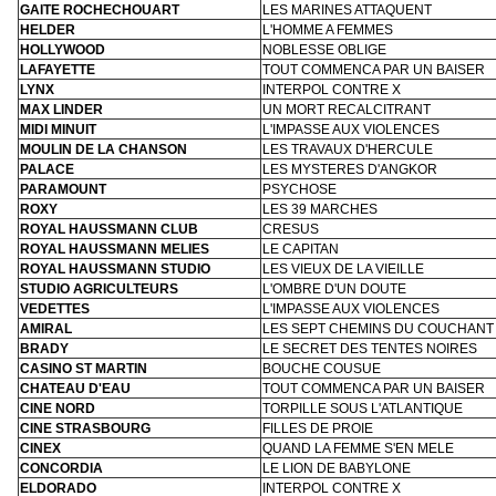
GAITE ROCHECHOUART
LES MARINES ATTAQUENT
HELDER
L'HOMME A FEMMES
HOLLYWOOD
NOBLESSE OBLIGE
LAFAYETTE
TOUT COMMENCA PAR UN BAISER
LYNX
INTERPOL CONTRE X
MAX LINDER
UN MORT RECALCITRANT
MIDI MINUIT
L'IMPASSE AUX VIOLENCES
MOULIN DE LA CHANSON
LES TRAVAUX D'HERCULE
PALACE
LES MYSTERES D'ANGKOR
PARAMOUNT
PSYCHOSE
ROXY
LES 39 MARCHES
ROYAL HAUSSMANN CLUB
CRESUS
ROYAL HAUSSMANN MELIES
LE CAPITAN
ROYAL HAUSSMANN STUDIO
LES VIEUX DE LA VIEILLE
STUDIO AGRICULTEURS
L'OMBRE D'UN DOUTE
VEDETTES
L'IMPASSE AUX VIOLENCES
AMIRAL
LES SEPT CHEMINS DU COUCHANT
BRADY
LE SECRET DES TENTES NOIRES
CASINO ST MARTIN
BOUCHE COUSUE
CHATEAU D'EAU
TOUT COMMENCA PAR UN BAISER
CINE NORD
TORPILLE SOUS L'ATLANTIQUE
CINE STRASBOURG
FILLES DE PROIE
CINEX
QUAND LA FEMME S'EN MELE
CONCORDIA
LE LION DE BABYLONE
ELDORADO
INTERPOL CONTRE X