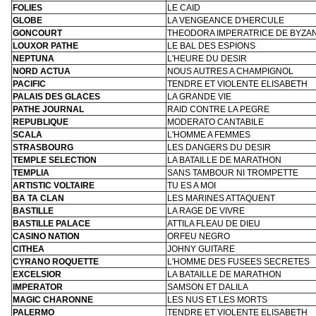
FOLIES
LE CAID
GLOBE
LA VENGEANCE D'HERCULE
GONCOURT
THEODORA IMPERATRICE DE BYZA
LOUXOR PATHE
LE BAL DES ESPIONS
NEPTUNA
L'HEURE DU DESIR
NORD ACTUA
NOUS AUTRES A CHAMPIGNOL
PACIFIC
TENDRE ET VIOLENTE ELISABETH
PALAIS DES GLACES
LA GRANDE VIE
PATHE JOURNAL
RAID CONTRE LA PEGRE
REPUBLIQUE
MODERATO CANTABILE
SCALA
L'HOMME A FEMMES
STRASBOURG
LES DANGERS DU DESIR
TEMPLE SELECTION
LA BATAILLE DE MARATHON
TEMPLIA
SANS TAMBOUR NI TROMPETTE
ARTISTIC VOLTAIRE
TU ES A MOI
BA TA CLAN
LES MARINES ATTAQUENT
BASTILLE
LA RAGE DE VIVRE
BASTILLE PALACE
ATTILA FLEAU DE DIEU
CASINO NATION
ORFEU NEGRO
CITHEA
JOHNY GUITARE
CYRANO ROQUETTE
L'HOMME DES FUSEES SECRETES
EXCELSIOR
LA BATAILLE DE MARATHON
IMPERATOR
SAMSON ET DALILA
MAGIC CHARONNE
LES NUS ET LES MORTS
PALERMO
TENDRE ET VIOLENTE ELISABETH