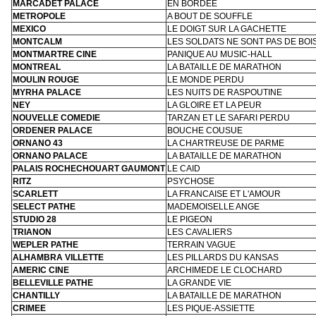
MARCADET PALACE
EN BORDEE
METROPOLE
A BOUT DE SOUFFLE
MEXICO
LE DOIGT SUR LA GACHETTE
MONTCALM
LES SOLDATS NE SONT PAS DE BOI
MONTMARTRE CINE
PANIQUE AU MUSIC-HALL
MONTREAL
LA BATAILLE DE MARATHON
MOULIN ROUGE
LE MONDE PERDU
MYRHA PALACE
LES NUITS DE RASPOUTINE
NEY
LA GLOIRE ET LA PEUR
NOUVELLE COMEDIE
TARZAN ET LE SAFARI PERDU
ORDENER PALACE
BOUCHE COUSUE
ORNANO 43
LA CHARTREUSE DE PARME
ORNANO PALACE
LA BATAILLE DE MARATHON
PALAIS ROCHECHOUART GAUMONT
LE CAID
RITZ
PSYCHOSE
SCARLETT
LA FRANCAISE ET L'AMOUR
SELECT PATHE
MADEMOISELLE ANGE
STUDIO 28
LE PIGEON
TRIANON
LES CAVALIERS
WEPLER PATHE
TERRAIN VAGUE
ALHAMBRA VILLETTE
LES PILLARDS DU KANSAS
AMERIC CINE
ARCHIMEDE LE CLOCHARD
BELLEVILLE PATHE
LA GRANDE VIE
CHANTILLY
LA BATAILLE DE MARATHON
CRIMEE
LES PIQUE-ASSIETTE