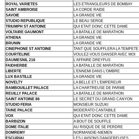
ROYAL VARIETES
LES ETRANGLEURS DE BOMBAY
SAINT AMBROISE
LA CORDE RAIDE
SAVOIE
LA GRANDE VIE
STUDIO REPUBLIQUE
LE BEAU SERGE
TRIUMPH ST ANTOINE
QUI ETAIT DONC CETTE DAME
VOLTAIRE GAUMONT
LA BATAILLE DE MARATHON
ATHENA
LA GRANDE VIE
BRUNIN
LA GRANDE VIE
CINEPHONE ST ANTOINE
TANT QUE SOUFFLERA LA TEMPETE
COURTELINE
VOULEZ-VOUS DANSER AVEC MOI
DAUMESNIL 216
L'AFFAIRE DREYFUS
FAIDHERBE
LA BATAILLE DE MARATHON
LIBERTE
L'ENNEMI DANS L'OMBRE
LUX BASTILLE
LA GRANDE VIE
NOVELTY
LA BELLE ET L'EMPEREUR
RAMBOUILLET PALACE
LA CHARTREUSE DE PARME
REUILLY PALACE
LA BATAILLE DE MARATHON
SAINT ANTOINE 86
LE SECRET DU GRAND CANYON
STUDIO FERIA
MONSIEUR SUZUKI
TAINE PALACE
MODERATO CANTABILE
VOX
QUI ETAIT DONC CETTE DAME
BARBIZON
A BOUT DE SOUFFLE
DOME ITALIE
AU RISQUE DE SE PERDRE
DOMREMY
NORMANDIE-NIEMEN
ESCURIAL
LES LIAISONS DANGEREUSES