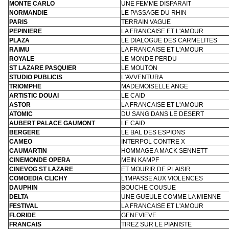
MONTE CARLO
UNE FEMME DISPARAIT
NORMANDIE
LE PASSAGE DU RHIN
PARIS
TERRAIN VAGUE
PEPINIERE
LA FRANCAISE ET L'AMOUR
PLAZA
LE DIALOGUE DES CARMELITES
RAIMU
LA FRANCAISE ET L'AMOUR
ROYALE
LE MONDE PERDU
ST LAZARE PASQUIER
LE MOUTON
STUDIO PUBLICIS
L'AVVENTURA
TRIOMPHE
MADEMOISELLE ANGE
ARTISTIC DOUAI
LE CAID
ASTOR
LA FRANCAISE ET L'AMOUR
ATOMIC
DU SANG DANS LE DESERT
AUBERT PALACE GAUMONT
LE CAID
BERGERE
LE BAL DES ESPIONS
CAMEO
INTERPOL CONTRE X
CAUMARTIN
HOMMAGE A MACK SENNETT
CINEMONDE OPERA
MEIN KAMPF
CINEVOG ST LAZARE
ET MOURIR DE PLAISIR
COMOEDIA CLICHY
L'IMPASSE AUX VIOLENCES
DAUPHIN
BOUCHE COUSUE
DELTA
UNE GUEULE COMME LA MIENNE
FESTIVAL
LA FRANCAISE ET L'AMOUR
FLORIDE
GENEVIEVE
FRANCAIS
TIREZ SUR LE PIANISTE