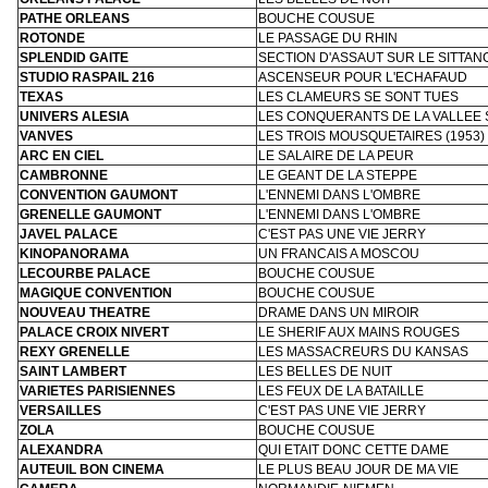
PATHE ORLEANS
BOUCHE COUSUE
ROTONDE
LE PASSAGE DU RHIN
SPLENDID GAITE
SECTION D'ASSAUT SUR LE SITTAN
STUDIO RASPAIL 216
ASCENSEUR POUR L'ECHAFAUD
TEXAS
LES CLAMEURS SE SONT TUES
UNIVERS ALESIA
LES CONQUERANTS DE LA VALLEE
VANVES
LES TROIS MOUSQUETAIRES (1953)
ARC EN CIEL
LE SALAIRE DE LA PEUR
CAMBRONNE
LE GEANT DE LA STEPPE
CONVENTION GAUMONT
L'ENNEMI DANS L'OMBRE
GRENELLE GAUMONT
L'ENNEMI DANS L'OMBRE
JAVEL PALACE
C'EST PAS UNE VIE JERRY
KINOPANORAMA
UN FRANCAIS A MOSCOU
LECOURBE PALACE
BOUCHE COUSUE
MAGIQUE CONVENTION
BOUCHE COUSUE
NOUVEAU THEATRE
DRAME DANS UN MIROIR
PALACE CROIX NIVERT
LE SHERIF AUX MAINS ROUGES
REXY GRENELLE
LES MASSACREURS DU KANSAS
SAINT LAMBERT
LES BELLES DE NUIT
VARIETES PARISIENNES
LES FEUX DE LA BATAILLE
VERSAILLES
C'EST PAS UNE VIE JERRY
ZOLA
BOUCHE COUSUE
ALEXANDRA
QUI ETAIT DONC CETTE DAME
AUTEUIL BON CINEMA
LE PLUS BEAU JOUR DE MA VIE