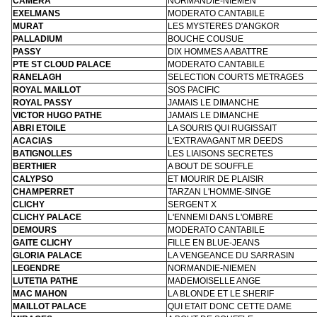
CAMERA
NORMANDIE-NIEMEN
EXELMANS
MODERATO CANTABILE
MURAT
LES MYSTERES D'ANGKOR
PALLADIUM
BOUCHE COUSUE
PASSY
DIX HOMMES A ABATTRE
PTE ST CLOUD PALACE
MODERATO CANTABILE
RANELAGH
SELECTION COURTS METRAGES
ROYAL MAILLOT
SOS PACIFIC
ROYAL PASSY
JAMAIS LE DIMANCHE
VICTOR HUGO PATHE
JAMAIS LE DIMANCHE
ABRI ETOILE
LA SOURIS QUI RUGISSAIT
ACACIAS
L'EXTRAVAGANT MR DEEDS
BATIGNOLLES
LES LIAISONS SECRETES
BERTHIER
A BOUT DE SOUFFLE
CALYPSO
ET MOURIR DE PLAISIR
CHAMPERRET
TARZAN L'HOMME-SINGE
CLICHY
SERGENT X
CLICHY PALACE
L'ENNEMI DANS L'OMBRE
DEMOURS
MODERATO CANTABILE
GAITE CLICHY
FILLE EN BLUE-JEANS
GLORIA PALACE
LA VENGEANCE DU SARRASIN
LEGENDRE
NORMANDIE-NIEMEN
LUTETIA PATHE
MADEMOISELLE ANGE
MAC MAHON
LA BLONDE ET LE SHERIF
MAILLOT PALACE
QUI ETAIT DONC CETTE DAME