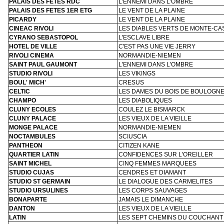
PALAIS DES FETES RDC
L'ENNEMI DANS L'OMBRE
PALAIS DES FETES 1ER ETG
LE VENT DE LA PLAINE
PICARDY
LE VENT DE LA PLAINE
CINEAC RIVOLI
LES DIABLES VERTS DE MONTE-CA
CYRANO SEBASTOPOL
L'ESCLAVE LIBRE
HOTEL DE VILLE
C'EST PAS UNE VIE JERRY
RIVOLI CINEMA
NORMANDIE-NIEMEN
SAINT PAUL GAUMONT
L'ENNEMI DANS L'OMBRE
STUDIO RIVOLI
LES VIKINGS
BOUL' MICH'
CRESUS
CELTIC
LES DAMES DU BOIS DE BOULOGN
CHAMPO
LES DIABOLIQUES
CLUNY ECOLES
COULEZ LE BISMARCK
CLUNY PALACE
LES VIEUX DE LA VIEILLE
MONGE PALACE
NORMANDIE-NIEMEN
NOCTAMBULES
SCIUSCIA
PANTHEON
CITIZEN KANE
QUARTIER LATIN
CONFIDENCES SUR L'OREILLER
SAINT MICHEL
CINQ FEMMES MARQUEES
STUDIO CUJAS
CENDRES ET DIAMANT
STUDIO ST GERMAIN
LE DIALOGUE DES CARMELITES
STUDIO URSULINES
LES CORPS SAUVAGES
BONAPARTE
JAMAIS LE DIMANCHE
DANTON
LES VIEUX DE LA VIEILLE
LATIN
LES SEPT CHEMINS DU COUCHANT