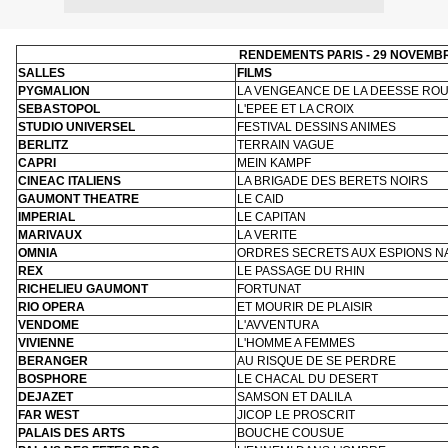
RENDEMENTS PARIS - 29 NOVEMBR
SALLES
FILMS
PYGMALION
LA VENGEANCE DE LA DEESSE RO
SEBASTOPOL
L'EPEE ET LA CROIX
STUDIO UNIVERSEL
FESTIVAL DESSINS ANIMES
BERLITZ
TERRAIN VAGUE
CAPRI
MEIN KAMPF
CINEAC ITALIENS
LA BRIGADE DES BERETS NOIRS
GAUMONT THEATRE
LE CAID
IMPERIAL
LE CAPITAN
MARIVAUX
LA VERITE
OMNIA
ORDRES SECRETS AUX ESPIONS N
REX
LE PASSAGE DU RHIN
RICHELIEU GAUMONT
FORTUNAT
RIO OPERA
ET MOURIR DE PLAISIR
VENDOME
L'AVVENTURA
VIVIENNE
L'HOMME A FEMMES
BERANGER
AU RISQUE DE SE PERDRE
BOSPHORE
LE CHACAL DU DESERT
DEJAZET
SAMSON ET DALILA
FAR WEST
JICOP LE PROSCRIT
PALAIS DES ARTS
BOUCHE COUSUE