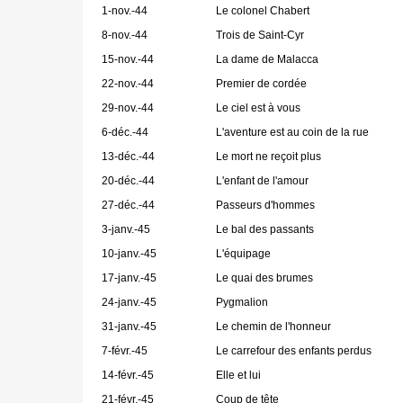
1-nov.-44
Le colonel Chabert
8-nov.-44
Trois de Saint-Cyr
15-nov.-44
La dame de Malacca
22-nov.-44
Premier de cordée
29-nov.-44
Le ciel est à vous
6-déc.-44
L'aventure est au coin de la rue
13-déc.-44
Le mort ne reçoit plus
20-déc.-44
L'enfant de l'amour
27-déc.-44
Passeurs d'hommes
3-janv.-45
Le bal des passants
10-janv.-45
L'équipage
17-janv.-45
Le quai des brumes
24-janv.-45
Pygmalion
31-janv.-45
Le chemin de l'honneur
7-févr.-45
Le carrefour des enfants perdus
14-févr.-45
Elle et lui
21-févr.-45
Coup de tête