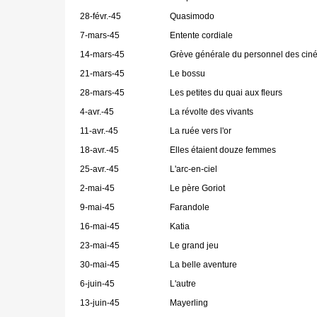
28-févr.-45
Quasimodo
7-mars-45
Entente cordiale
14-mars-45
Grève générale du personnel des ci
21-mars-45
Le bossu
28-mars-45
Les petites du quai aux fleurs
4-avr.-45
La révolte des vivants
11-avr.-45
La ruée vers l'or
18-avr.-45
Elles étaient douze femmes
25-avr.-45
L'arc-en-ciel
2-mai-45
Le père Goriot
9-mai-45
Farandole
16-mai-45
Katia
23-mai-45
Le grand jeu
30-mai-45
La belle aventure
6-juin-45
L'autre
13-juin-45
Mayerling