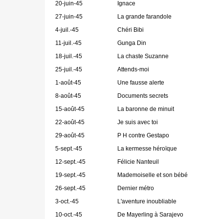
20-juin-45
Ignace
27-juin-45
La grande farandole
4-juil.-45
Chéri Bibi
11-juil.-45
Gunga Din
18-juil.-45
La chaste Suzanne
25-juil.-45
Attends-moi
1-août-45
Une fausse alerte
8-août-45
Documents secrets
15-août-45
La baronne de minuit
22-août-45
Je suis avec toi
29-août-45
P H contre Gestapo
5-sept.-45
La kermesse héroïque
12-sept.-45
Félicie Nanteuil
19-sept.-45
Mademoiselle et son bébé
26-sept.-45
Dernier métro
3-oct.-45
L'aventure inoubliable
10-oct.-45
De Mayerling à Sarajevo