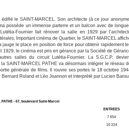
t édifié le SAINT-MARCEL. Son architecte (à ce jour anonyme
néma possède un immense parterre et un balcon avec de longue
Lutétia-Fournier fait rénover la salle en 1929 par l’architect
atérales. Important cinéma de Quartier, le SAINT-MARCEL affich
a jauge le place en position de force pour obtenir rapidement le
ril 1929, le cinéma est pris en gérance par la Société de Géranc
res salles du circuit Lutétia-Fournier. La S.G.C.P. devien
0 et la SAINT-MARCEL PATHE va désormais intégrer le réseau d
ortie générale de films. Il rouvre ses portes le 18 octobre 194
ar Bernard Roland et Léo Joannon et interprété par Lucien Barou
ATHE - 67, boulevard Saint-Marcel
ENTREES
7 654
10 224