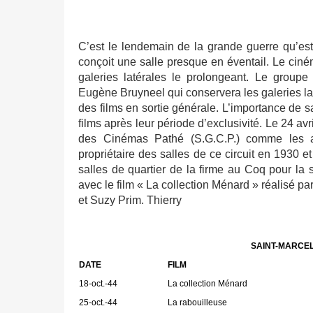
C’est le lendemain de la grande guerre qu’es
conçoit une salle presque en éventail. Le ci
galeries latérales le prolongeant. Le groupe 
Eugène Bruyneel qui conservera les galeries l
des films en sortie générale. L’importance de s
films après leur période d’exclusivité. Le 24 av
des Cinémas Pathé (S.G.C.P.) comme les aut
propriétaire des salles de ce circuit en 193
salles de quartier de la firme au Coq pour la s
avec le film « La collection Ménard » réalisé p
et Suzy Prim. Thierry
SAINT-MARCEL P
DATE
FILM
18-oct.-44
La collection Ménard
25-oct.-44
La rabouilleuse