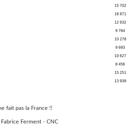
15 702
18 871
12 632
9 784
10 278
9 693
10 627
8 456
15 251
13 938
ne fait pas la France !!
 Fabrice Ferment - CNC