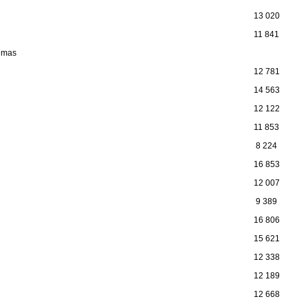
13 020
11 841
némas
12 781
14 563
12 122
11 853
8 224
16 853
12 007
9 389
16 806
15 621
12 338
12 189
12 668