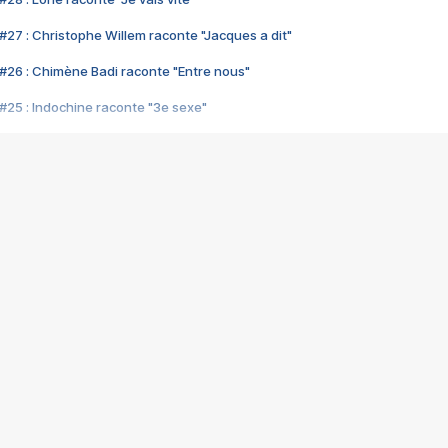
#27 : Christophe Willem raconte "Jacques a dit"
#26 : Chimène Badi raconte "Entre nous"
#25 : Indochine raconte "3e sexe"
#24 : Zaho raconte "C'est chelou"
#23 : Patrick Bruel raconte "Au café des délices"
#22 : Kyo raconte "Le chemin"
#21 : Nolwenn Leroy raconte "Cassé"
#20 : Patrick Hernandez raconte "Born to be alive"
#19 : Lorie raconte "Près de moi"
#18 : Michael Jones raconte "A nos actes manqués" (avec Jean-Jacque
#17 : Khaled raconte "Aïcha"
#16 : Corneille raconte "Parce qu'on vient de loin"