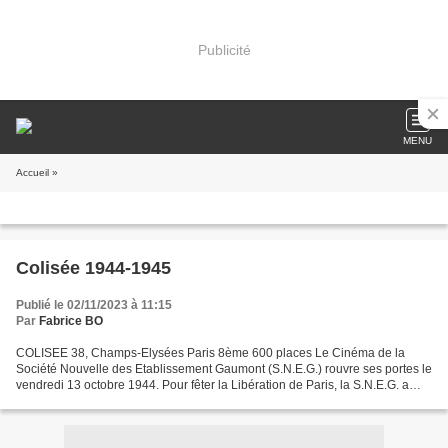
Publicité
MENU
Accueil
»
Colisée 1944-1945
Publié le 02/11/2023 à 11:15
Par
Fabrice BO
COLISEE 38, Champs-Elysées Paris 8ème 600 places Le Cinéma de la
Société Nouvelle des Etablissement Gaumont (S.N.E.G.) rouvre ses portes le
vendredi 13 octobre 1944. Pour fêter la Libération de Paris, la S.N.E.G. a
sélectionné un film américain inédit...