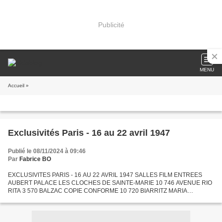
Publicité
MENU
Accueil
»
Exclusivités Paris - 16 au 22 avril 1947
Publié le 08/11/2024 à 09:46
Par
Fabrice BO
EXCLUSIVITES PARIS - 16 AU 22 AVRIL 1947 SALLES FILM ENTREES
AUBERT PALACE LES CLOCHES DE SAINTE-MARIE 10 746 AVENUE RIO
RITA 3 570 BALZAC COPIE CONFORME 10 720 BIARRITZ MARIA
CANDELARIA 9 096 BONAPARTE MONSIEUR DE FALINDOR 2 525
BROADWAY UNE NUIT A CASABLANCA...