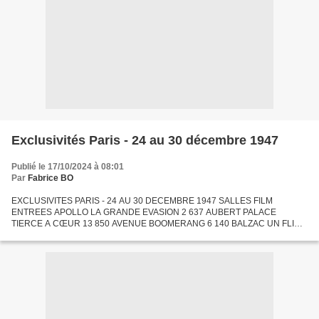
Exclusivités Paris - 24 au 30 décembre 1947
Publié le 17/10/2024 à 08:01
Par
Fabrice BO
EXCLUSIVITES PARIS - 24 AU 30 DECEMBRE 1947 SALLES FILM
ENTREES APOLLO LA GRANDE EVASION 2 637 AUBERT PALACE
TIERCE A CŒUR 13 850 AVENUE BOOMERANG 6 140 BALZAC UN FLIC 6
067 BIARRITZ MONSIEUR VINCENT 12 130 BONAPARTE HISTOIRE DE
FOUS 1 030 BOULVARDIA...