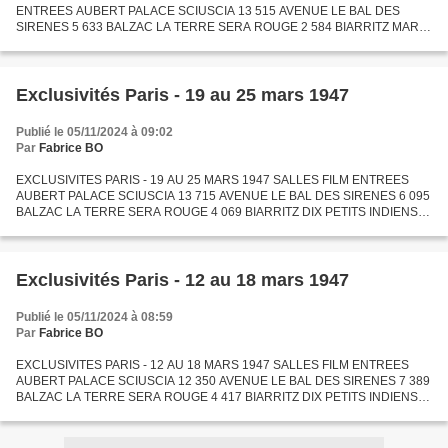
ENTREES AUBERT PALACE SCIUSCIA 13 515 AVENUE LE BAL DES
SIRENES 5 633 BALZAC LA TERRE SERA ROUGE 2 584 BIARRITZ MARIA
CANDELARIA 13 569 BONAPARTE QUATRE FLIRTS ET UN CŒUR 1 991
BROADWAY LAUREL...
Exclusivités Paris - 19 au 25 mars 1947
Publié le 05/11/2024 à 09:02
Par
Fabrice BO
EXCLUSIVITES PARIS - 19 AU 25 MARS 1947 SALLES FILM ENTREES
AUBERT PALACE SCIUSCIA 13 715 AVENUE LE BAL DES SIRENES 6 095
BALZAC LA TERRE SERA ROUGE 4 069 BIARRITZ DIX PETITS INDIENS 1
364 MARIA CANDELARIA 9 654 BONAPARTE QUATRE FLIRTS ET UN
CŒUR 2 569...
Exclusivités Paris - 12 au 18 mars 1947
Publié le 05/11/2024 à 08:59
Par
Fabrice BO
EXCLUSIVITES PARIS - 12 AU 18 MARS 1947 SALLES FILM ENTREES
AUBERT PALACE SCIUSCIA 12 350 AVENUE LE BAL DES SIRENES 7 389
BALZAC LA TERRE SERA ROUGE 4 417 BIARRITZ DIX PETITS INDIENS 7
616 BONAPARTE LA DERNIERE ENQUETE DE MR TOPPER 2 135
BROADWAY DILLINGER...