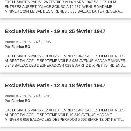
EXCLUSIVITES PARIS - 26 FEVRIER AU 4 MARS 1947 SALLES FILM
ENTREES AUBERT PALACE SCIUSCIA 12 237 AVENUE MADAME
MINIVER 1 294 LE BAL DES SIRENES 6 838 BALZAC LA TERRE SERA
ROUGE 7 068 BIARRITZ DIX PETITS INDIENS 9 495 BONAPARTE LA
SAUVAGESSE BLANCHE 2...
Exclusivités Paris - 19 au 25 février 1947
Publié le 20/10/2024 à 09:05
Par
Fabrice BO
EXCLUSIVITES PARIS - 19 AU 25 FEVRIER 1947 SALLES FILM ENTREES
AUBERT PALACE LE SEPTIEME VOILE 8 935 AVENUE MADAME MINIVER
5 348 BALZAC LES DESPERADOS 4 028 BIARRITZ DIX PETITS INDIENS
10 210 BONAPARTE LA SAUVAGESSE BLANCHE 2 406 BOULVARDIA LE
DEMON NOIR...
Exclusivités Paris - 12 au 18 février 1947
Publié le 20/10/2024 à 09:01
Par
Fabrice BO
EXCLUSIVITES PARIS - 12 AU 18 FEVRIER 1947 SALLES FILM ENTREES
AUBERT PALACE LE SEPTIEME VOILE 10 340 AVENUE MADAME
MINIVER 6 656 BALZAC LES DESPERADOS 5 693 BIARRITZ DIX PETITS
INDIENS 11 901 BONAPARTE SYMPHONIE MAGIQUE 2 141 BOULVARDIA
LE DEMON NOIR...