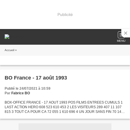
Publicité
MENU
Accueil
»
BO France - 17 août 1993
Publié le 24/07/2021 à 10:59
Par
Fabrice BO
BOX-OFFICE FRANCE - 17 AOUT 1993 POS FILMS ENTREES CUMULS 1
LAST ACTION HERO 608 523 610 453 2 LES VISITEURS 289 407 11 107
815 3 TOUT CA POUR CA 72 055 1 610 696 4 UN JOUR SANS FIN 70 143
292 373 5 LA LECON DE PIANO 66 648 2 164 409 6 BAMBI 60 448 10...