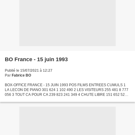
BO France - 15 juin 1993
Publié le 15/07/2021 à 12:27
Par
Fabrice BO
BOX-OFFICE FRANCE - 15 JUIN 1993 POS FILMS ENTREES CUMULS 1
LA LECON DE PIANO 301 624 1 102 490 2 LES VISITEURS 255 481 8 777
056 3 TOUT CA POUR CA 239 823 241 349 4 CHUTE LIBRE 151 652 523
879 5 PROPOSITION INDECENTE 131 769 975 657 6 MA SAISON
PREFEREE...