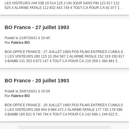
LES VISITEURS 249 538 10 514 125 2 UN JOUR SANS FIN 122 617 122
925 3 ALARME FATALE 112 832 443 749 4 TOUT CA POUR CA 91 077 1
452 058 5 SIDEKICKS 88 922 93 232 6 BAMBI 86 738 9 958 885 7 LA
LECON...
BO France - 27 juillet 1993
Publié le 21/07/2021 à 10:45
Par
Fabrice BO
BOX-OFFICE FRANCE - 27 JUILLET 1993 POS FILMS ENTREES CUMULS
1 LES VISITEURS 280 115 10 264 587 2 ALARME FATALE 152 319 330 917
3 BAMBI 131 353 9 872 147 4 TOUT CA POUR CA 116 359 1 360 981 5
LES TORTUES NINJA III 105 660 125 870 6 LA LECON DE PIANO 91...
BO France - 20 juillet 1993
Publié le 20/07/2021 à 10:59
Par
Fabrice BO
BOX-OFFICE FRANCE - 20 JUILLET 1993 POS FILMS ENTREES CUMULS
1 LES VISITEURS 268 954 9 984 472 2 ALARME FATALE 177 735 178 598
3 BAMBI 165 821 9 740 794 4 TOUT CA POUR CA 142 696 1 244 622 5
ROBOCOP 3 139 413 421 736 6 MADE IN AMERICA 113 252 933 076...