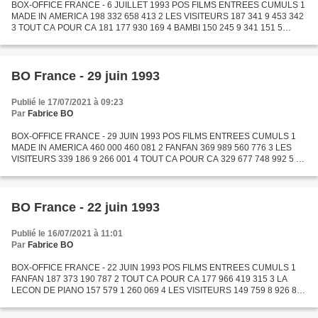
BOX-OFFICE FRANCE - 6 JUILLET 1993 POS FILMS ENTREES CUMULS 1
MADE IN AMERICA 198 332 658 413 2 LES VISITEURS 187 341 9 453 342
3 TOUT CA POUR CA 181 177 930 169 4 BAMBI 150 245 9 341 151 5
FANFAN 132 211 692 987 6 LA LECON DE PIANO 118 190 1 625 340...
BO France - 29 juin 1993
Publié le 17/07/2021 à 09:23
Par
Fabrice BO
BOX-OFFICE FRANCE - 29 JUIN 1993 POS FILMS ENTREES CUMULS 1
MADE IN AMERICA 460 000 460 081 2 FANFAN 369 989 560 776 3 LES
VISITEURS 339 186 9 266 001 4 TOUT CA POUR CA 329 677 748 992 5 LA
LECON DE PIANO 247 081 1 507 150 6 DRAGON, L'HISTOIRE DE
BRUCE...
BO France - 22 juin 1993
Publié le 16/07/2021 à 11:01
Par
Fabrice BO
BOX-OFFICE FRANCE - 22 JUIN 1993 POS FILMS ENTREES CUMULS 1
FANFAN 187 373 190 787 2 TOUT CA POUR CA 177 966 419 315 3 LA
LECON DE PIANO 157 579 1 260 069 4 LES VISITEURS 149 759 8 926 815
5 L'ENFANT LION 74 038 74 485 6 CHUTE LIBRE 67 689 591 568 7
BEAUCOUP...