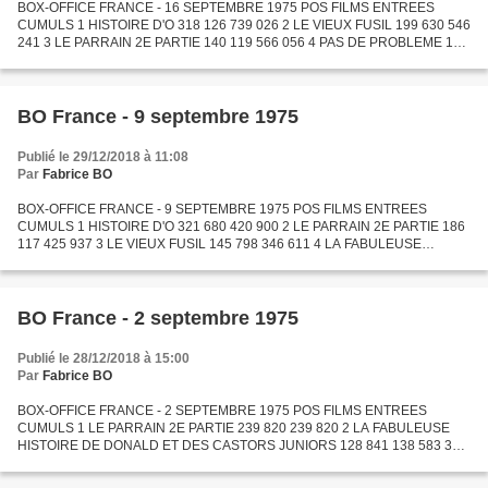
BOX-OFFICE FRANCE - 16 SEPTEMBRE 1975 POS FILMS ENTREES
CUMULS 1 HISTOIRE D'O 318 126 739 026 2 LE VIEUX FUSIL 199 630 546
241 3 LE PARRAIN 2E PARTIE 140 119 566 056 4 PAS DE PROBLEME 123
426 970 880 5 LA FABULEUSE HISTOIRE DE DONALD ET DES CASTORS
JUNIORS...
BO France - 9 septembre 1975
Publié le 29/12/2018 à 11:08
Par
Fabrice BO
BOX-OFFICE FRANCE - 9 SEPTEMBRE 1975 POS FILMS ENTREES
CUMULS 1 HISTOIRE D'O 321 680 420 900 2 LE PARRAIN 2E PARTIE 186
117 425 937 3 LE VIEUX FUSIL 145 798 346 611 4 LA FABULEUSE
HISTOIRE DE DONALD ET DES CASTORS JUNIORS 131 030 269 613 5
PAS DE PROBLEME...
BO France - 2 septembre 1975
Publié le 28/12/2018 à 15:00
Par
Fabrice BO
BOX-OFFICE FRANCE - 2 SEPTEMBRE 1975 POS FILMS ENTREES
CUMULS 1 LE PARRAIN 2E PARTIE 239 820 239 820 2 LA FABULEUSE
HISTOIRE DE DONALD ET DES CASTORS JUNIORS 128 841 138 583 3
LE VIEUX FUSIL 128 557 200 813 4 OPERATION LADY MARLENE 100 610
312 001 5 HISTOIRE...