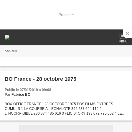
Publicité
MENU
Accueil
»
BO France - 28 octobre 1975
Publié le 07/01/2019 à 09:08
Par
Fabrice BO
BOX-OFFICE FRANCE - 28 OCTOBRE 1975 POS FILMS ENTREES
CUMULS 1 LA COURSE A L'ECHALOTE 342 237 694 112 2
L'INCORRIGIBLE 286 574 485 616 3 FLIC STORY 193 072 790 502 4 LE
VIEUX FUSIL 146 360 1 670 488 5 LE TELEPHONE ROSE 128 305 213 900
6 PARFUM DE FEMME...