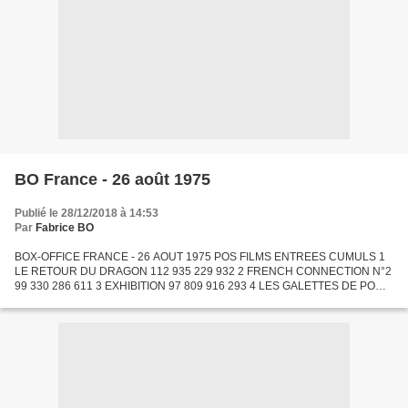
BO France - 26 août 1975
Publié le 28/12/2018 à 14:53
Par
Fabrice BO
BOX-OFFICE FRANCE - 26 AOUT 1975 POS FILMS ENTREES CUMULS 1
LE RETOUR DU DRAGON 112 935 229 932 2 FRENCH CONNECTION N°2
99 330 286 611 3 EXHIBITION 97 809 916 293 4 LES GALETTES DE PONT-
AVEN 85 094 85 094 5 LE BAGARREUR 84 546 154 675 6 OPERATION
LADY...