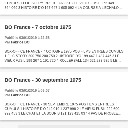
CUMULS 1 FLIC STORY 197 101 397 851 2 LE VIEUX FUSIL 172 349 1
364 069 3 HISTOIRE D'O 167 647 1 605 092 4 LA COURSE A L'ECHALOTE
119 770 119 770 5 ROLLERBALL 111 200 395 185 6 PARFUM DE FEMME
104 595...
BO France - 7 octobre 1975
Publié le 03/01/2019 à 22:58
Par
Fabrice BO
BOX-OFFICE FRANCE - 7 OCTOBRE 1975 POS FILMS ENTREES CUMULS
1 FLIC STORY 200 750 200 750 2 HISTOIRE D'O 199 447 1 437 445 3 LE
VIEUX FUSIL 199 267 1 191 720 4 ROLLERBALL 134 621 283 985 5 LE
CHAT ET LA SOURIS 105 767 530 804 6 PAS DE PROBLEME 99 220 1...
BO France - 30 septembre 1975
Publié le 03/01/2019 à 09:07
Par
Fabrice BO
BOX-OFFICE FRANCE - 30 SEPTEMBRE 1975 POS FILMS ENTREES
CUMULS 1 HISTOIRE D'O 242 019 1 237 998 2 LE VIEUX FUSIL 222 690
992 453 3 LE CHAT ET LA SOURIS 121 123 425 037 4 PAS DE PROBLEME
111 938 1 193 342 5 ROLLERBALL 99 709 149 364 6 LES GALETTES DE
PONT-AVEN...