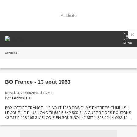
Publicité
MENU
Accueil
»
BO France - 13 août 1963
Publié le 20/08/2018 à 09:11
Par
Fabrice BO
BOX-OFFICE FRANCE - 13 AOUT 1963 POS FILMS ENTREES CUMULS 1
LE JOUR LE PLUS LONG 78 652 5 642 500 2 LA GUERRE DES BOUTONS
43 757 5 458 105 3 MELODIE EN SOUS-SOL 42 357 1 293 124 4 OSS 117
SE DECHAINE 39 700 236 839 5 LE LIT CONJUGAL 29 882 306 264 6
HATARI...