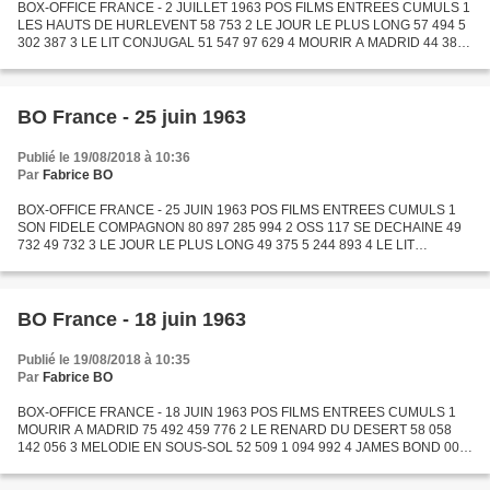
BOX-OFFICE FRANCE - 2 JUILLET 1963 POS FILMS ENTREES CUMULS 1
LES HAUTS DE HURLEVENT 58 753 2 LE JOUR LE PLUS LONG 57 494 5
302 387 3 LE LIT CONJUGAL 51 547 97 629 4 MOURIR A MADRID 44 383
542 926 5 UNE CORDE POUR TE PENDRE 36 809 84 612 6 OSS 117 SE...
BO France - 25 juin 1963
Publié le 19/08/2018 à 10:36
Par
Fabrice BO
BOX-OFFICE FRANCE - 25 JUIN 1963 POS FILMS ENTREES CUMULS 1
SON FIDELE COMPAGNON 80 897 285 994 2 OSS 117 SE DECHAINE 49
732 49 732 3 LE JOUR LE PLUS LONG 49 375 5 244 893 4 LE LIT
CONJUGAL 46 082 46 082 5 MOURIR A MADRID 38 767 498 543 6 LA
JUMENT VERTE...
BO France - 18 juin 1963
Publié le 19/08/2018 à 10:35
Par
Fabrice BO
BOX-OFFICE FRANCE - 18 JUIN 1963 POS FILMS ENTREES CUMULS 1
MOURIR A MADRID 75 492 459 776 2 LE RENARD DU DESERT 58 058
142 056 3 MELODIE EN SOUS-SOL 52 509 1 094 992 4 JAMES BOND 007
CONTRE DR NO 46 793 542 189 5 LA SOUPE AUX POULETS 41 749 48
326 6...