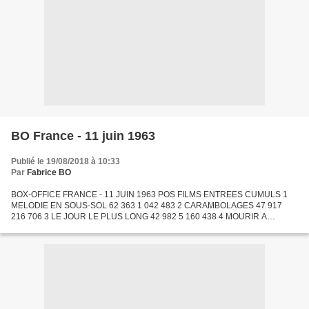
BO France - 11 juin 1963
Publié le 19/08/2018 à 10:33
Par
Fabrice BO
BOX-OFFICE FRANCE - 11 JUIN 1963 POS FILMS ENTREES CUMULS 1
MELODIE EN SOUS-SOL 62 363 1 042 483 2 CARAMBOLAGES 47 917
216 706 3 LE JOUR LE PLUS LONG 42 982 5 160 438 4 MOURIR A
MADRID 42 339 384 284 5 LE RENARD DU DESERT 39 482 83 998 6
QU'EST-IL ARRIVE...