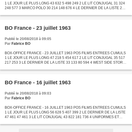
1 LE JOUR LE PLUS LONG 43 632 5 498 249 2 LE LIT CONJUGAL 31 324
248 577 3 MARCO POLO 30 214 148 676 4 LE DERNIER DE LA LISTE 28
019 108 613 5 LA GUERRE DES BOUTONS 23 380 5 392 877 6 DUEL AU...
BO France - 23 juillet 1963
Publié le 20/08/2018 à 09:05
Par
Fabrice BO
BOX-OFFICE FRANCE - 23 JUILLET 1963 POS FILMS ENTREES CUMULS
1 LE JOUR LE PLUS LONG 47 218 5 454 617 2 LE LIT CONJUGAL 35 517
217 253 3 LE DERNIER DE LA LISTE 33 133 80 594 4 WEST SIDE STORY
26 376 1 337 439 5 LES HAUTS DE HURLEVENT 25 357 6 DUEL AU
SOLEIL...
BO France - 16 juillet 1963
Publié le 20/08/2018 à 09:03
Par
Fabrice BO
BOX-OFFICE FRANCE - 16 JUILLET 1963 POS FILMS ENTREES CUMULS
1 LE JOUR LE PLUS LONG 56 628 5 407 399 2 LE DERNIER DE LA LISTE
47 461 47 461 3 LE LIT CONJUGAL 43 822 181 736 4 UNIFORMES ET
GRANDES MANŒUVRES 33 589 4 086 450 5 LES HAUTS DE
HURLEVENT 31...