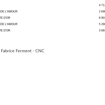
4 71
 DE L'AMOUR
2 69
TE D'OR
8 90
 DE L'AMOUR
5 28
TE D'OR
3 68
: Fabrice Ferment - CNC