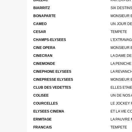
BIARRITZ
SIX DESTIN
BONAPARTE
MONSIEUR 
CAMEO
UN JOUR D
CESAR
TEMPETE
CHAMPS-ELYSEES
L'EXTRAVA
CINE OPERA
MONSIEUR 
CINECRAN
LA DAME D
CINEMONDE
LA PENICHE
CINEPHONE ELYSEES
LA REVANC
CINEPRESSE ELYSEES
MONSIEUR 
CLUB DES VEDETTES
ELLES ETAI
COLISEE
UN DE NOS 
COURCELLES
LE JOCKEY
ELYSEES CINEMA
ET LA VIE 
ERMITAGE
LA PAUVRE 
FRANCAIS
TEMPETE