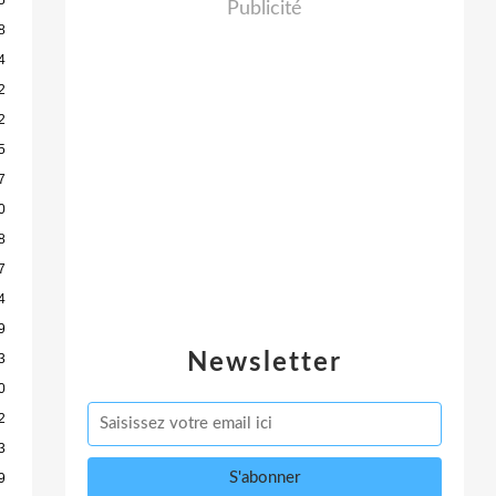
Publicité
8
4
2
2
5
7
0
8
7
4
9
Newsletter
3
0
2
3
9