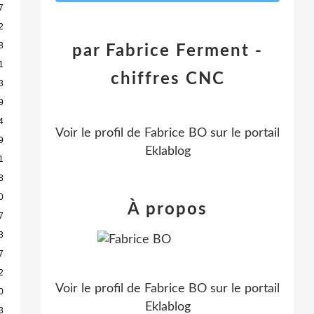
7
2
8
par Fabrice Ferment -
1
chiffres CNC
3
9
4
Voir le profil de
Fabrice BO
sur le portail
9
Eklablog
1
8
0
À propos
7
3
7
2
Voir le profil de
Fabrice BO
sur le portail
0
Eklablog
3