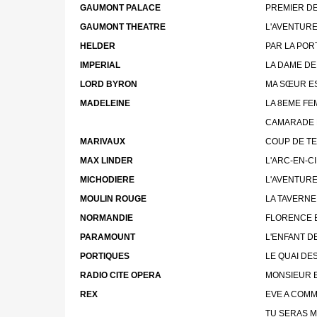
GAUMONT PALACE
PREMIER D
GAUMONT THEATRE
L'AVENTURE
HELDER
PAR LA POR
IMPERIAL
LA DAME D
LORD BYRON
MA SŒUR E
MADELEINE
LA 8EME FE
CAMARADE 
MARIVAUX
COUP DE T
MAX LINDER
L'ARC-EN-C
MICHODIERE
L'AVENTURE
MOULIN ROUGE
LA TAVERNE
NORMANDIE
FLORENCE 
PARAMOUNT
L'ENFANT D
PORTIQUES
LE QUAI DE
RADIO CITE OPERA
MONSIEUR 
REX
EVE A COM
TU SERAS M