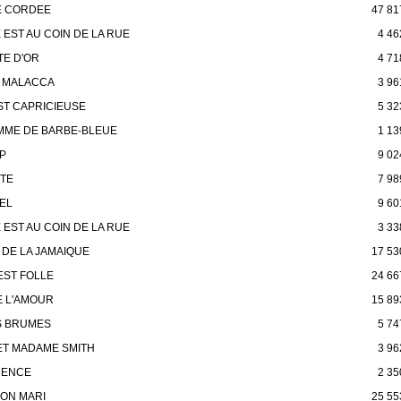
E CORDEE
47 81
 EST AU COIN DE LA RUE
4 46
TE D'OR
4 71
E MALACCA
3 96
ST CAPRICIEUSE
5 32
MME DE BARBE-BLEUE
1 13
P
9 02
ETE
7 98
IEL
9 60
 EST AU COIN DE LA RUE
3 33
 DE LA JAMAIQUE
17 53
EST FOLLE
24 66
E L'AMOUR
15 89
S BRUMES
5 74
ET MADAME SMITH
3 96
MENCE
2 35
ON MARI
25 55