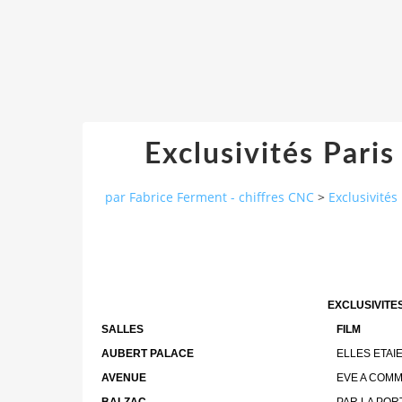
Exclusivités Pari
par Fabrice Ferment - chiffres CNC
>
Exclusivités
EXCLUSIVITES
SALLES
FILM
AUBERT PALACE
ELLES ETAI
AVENUE
EVE A COM
BALZAC
PAR LA POR