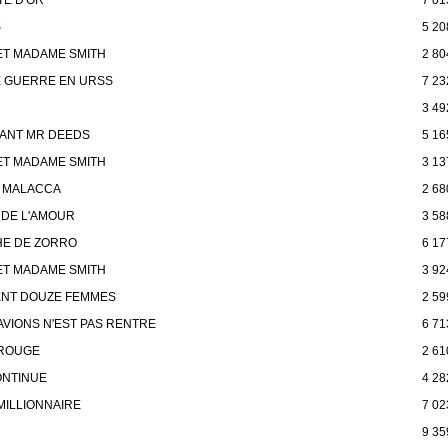
S
5 20
ET MADAME SMITH
2 80
E GUERRE EN URSS
7 23
3 49
GANT MR DEEDS
5 16
ET MADAME SMITH
3 13
E MALACCA
2 68
 DE L'AMOUR
3 58
HE DE ZORRO
6 17
ET MADAME SMITH
3 92
ENT DOUZE FEMMES
2 59
AVIONS N'EST PAS RENTRE
6 71
 ROUGE
2 61
CONTINUE
4 28
MILLIONNAIRE
7 02
9 35