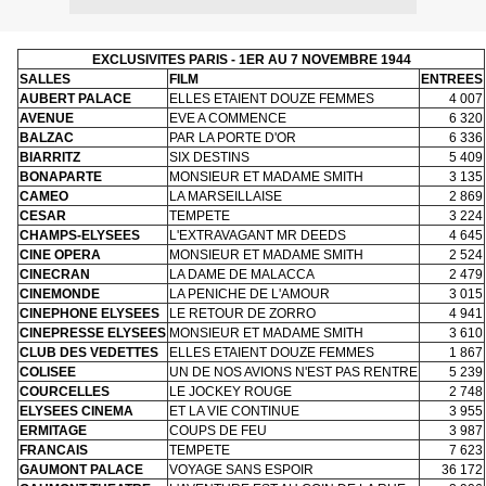
EXCLUSIVITES PARIS - 1ER AU 7 NOVEMBRE 1944
SALLES
FILM
ENTREES
AUBERT PALACE
ELLES ETAIENT DOUZE FEMMES
4 007
AVENUE
EVE A COMMENCE
6 320
BALZAC
PAR LA PORTE D'OR
6 336
BIARRITZ
SIX DESTINS
5 409
BONAPARTE
MONSIEUR ET MADAME SMITH
3 135
CAMEO
LA MARSEILLAISE
2 869
CESAR
TEMPETE
3 224
CHAMPS-ELYSEES
L'EXTRAVAGANT MR DEEDS
4 645
CINE OPERA
MONSIEUR ET MADAME SMITH
2 524
CINECRAN
LA DAME DE MALACCA
2 479
CINEMONDE
LA PENICHE DE L'AMOUR
3 015
CINEPHONE ELYSEES
LE RETOUR DE ZORRO
4 941
CINEPRESSE ELYSEES
MONSIEUR ET MADAME SMITH
3 610
CLUB DES VEDETTES
ELLES ETAIENT DOUZE FEMMES
1 867
COLISEE
UN DE NOS AVIONS N'EST PAS RENTRE
5 239
COURCELLES
LE JOCKEY ROUGE
2 748
ELYSEES CINEMA
ET LA VIE CONTINUE
3 955
ERMITAGE
COUPS DE FEU
3 987
FRANCAIS
TEMPETE
7 623
GAUMONT PALACE
VOYAGE SANS ESPOIR
36 172