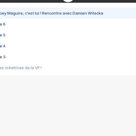
bey Maguire, c'est lui ! Rencontre avec Damien Witecka
e 6
e 5
e 4
e 3
s créatrices de la VF !
e 2
e 1
e Mektoub My Love arrive enfin ! Rencontre avec Shaïn Boumedine et Sal
i : après Toni en famille
elle réalise le bouleversant Dites lui que je l'aime
ais ! Rencontre autour de Vie privée de Rebecca Zlotowski