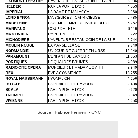
GAUMONT THEATRE
L'AVENTURE EST AU COIN DE LA RUE
3 906
HELDER
PAR LA PORTE D'OR
4 553
IMPERIAL
LA DAME DE MALACCA
3 160
LORD BYRON
MA SŒUR EST CAPRICIEUSE
5 485
MADELEINE
LA 8EME FEMME DE BARBE-BLEUE
6 752
MARIVAUX
COUP DE TETE
6 116
MAX LINDER
L'ARC-EN-CIEL
9 722
MICHODIERE
L'AVENTURE EST AU COIN DE LA RUE
2 744
MOULIN ROUGE
LA MARSEILLAISE
9 840
NORMANDIE
UN JOUR DE GUERRE EN URSS
13 140
PARAMOUNT
L'ENFANT DE L'AMOUR
11 653
PORTIQUES
LE QUAI DES BRUMES
4 989
RADIO CITE OPERA
MONSIEUR ET MADAME SMITH
2 949
REX
EVE A COMMENCE
18 255
ROYAL HAUSSMANN
PYGMALION
4 156
ROYALE
LA PENICHE DE L'AMOUR
2 408
SCALA
PAR LA PORTE D'OR
9 620
TRIOMPHE
LA PENICHE DE L'AMOUR
5 049
VIVIENNE
PAR LA PORTE D'OR
4 258
Source : Fabrice Ferment - CNC