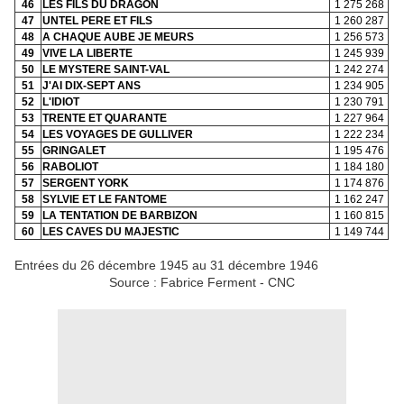
46
LES FILS DU DRAGON
1 275 268
47
UNTEL PERE ET FILS
1 260 287
48
A CHAQUE AUBE JE MEURS
1 256 573
49
VIVE LA LIBERTE
1 245 939
50
LE MYSTERE SAINT-VAL
1 242 274
51
J'AI DIX-SEPT ANS
1 234 905
52
L'IDIOT
1 230 791
53
TRENTE ET QUARANTE
1 227 964
54
LES VOYAGES DE GULLIVER
1 222 234
55
GRINGALET
1 195 476
56
RABOLIOT
1 184 180
57
SERGENT YORK
1 174 876
58
SYLVIE ET LE FANTOME
1 162 247
59
LA TENTATION DE BARBIZON
1 160 815
60
LES CAVES DU MAJESTIC
1 149 744
Entrées du 26 décembre 1945 au 31 décembre 1946
Source : Fabrice Ferment - CNC