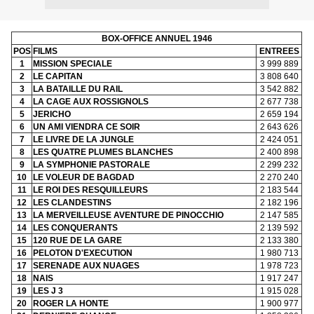
BOX-OFFICE ANNUEL 1946
POS
FILMS
ENTREES
1
MISSION SPECIALE
3 999 889
2
LE CAPITAN
3 808 640
3
LA BATAILLE DU RAIL
3 542 882
4
LA CAGE AUX ROSSIGNOLS
2 677 738
5
JERICHO
2 659 194
6
UN AMI VIENDRA CE SOIR
2 643 626
7
LE LIVRE DE LA JUNGLE
2 424 051
8
LES QUATRE PLUMES BLANCHES
2 400 898
9
LA SYMPHONIE PASTORALE
2 299 232
10
LE VOLEUR DE BAGDAD
2 270 240
11
LE ROI DES RESQUILLEURS
2 183 544
12
LES CLANDESTINS
2 182 196
13
LA MERVEILLEUSE AVENTURE DE PINOCCHIO
2 147 585
14
LES CONQUERANTS
2 139 592
15
120 RUE DE LA GARE
2 133 380
16
PELOTON D'EXECUTION
1 980 713
17
SERENADE AUX NUAGES
1 978 723
18
NAIS
1 917 247
19
LES J 3
1 915 028
20
ROGER LA HONTE
1 900 977