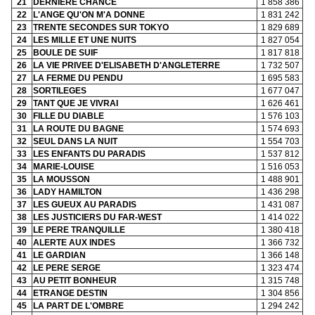
21
DERNIERE CHANCE
1 858 386
22
L'ANGE QU'ON M'A DONNE
1 831 242
23
TRENTE SECONDES SUR TOKYO
1 829 689
24
LES MILLE ET UNE NUITS
1 827 054
25
BOULE DE SUIF
1 817 818
26
LA VIE PRIVEE D'ELISABETH D'ANGLETERRE
1 732 507
27
LA FERME DU PENDU
1 695 583
28
SORTILEGES
1 677 047
29
TANT QUE JE VIVRAI
1 626 461
30
FILLE DU DIABLE
1 576 103
31
LA ROUTE DU BAGNE
1 574 693
32
SEUL DANS LA NUIT
1 554 703
33
LES ENFANTS DU PARADIS
1 537 812
34
MARIE-LOUISE
1 516 053
35
LA MOUSSON
1 488 901
36
LADY HAMILTON
1 436 298
37
LES GUEUX AU PARADIS
1 431 087
38
LES JUSTICIERS DU FAR-WEST
1 414 022
39
LE PERE TRANQUILLE
1 380 418
40
ALERTE AUX INDES
1 366 732
41
LE GARDIAN
1 366 148
42
LE PERE SERGE
1 323 474
43
AU PETIT BONHEUR
1 315 748
44
ETRANGE DESTIN
1 304 856
45
LA PART DE L'OMBRE
1 294 242