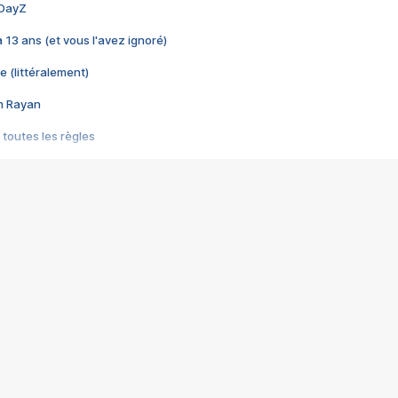
 DayZ
 a 13 ans (et vous l'avez ignoré)
e (littéralement)
im Rayan
 toutes les règles
s les jeux vidéo
us choquant de Rockstar ? - Le scandale BULLY
e plus moche de Steam
du RÊVE tourne au CAUCHEMAR
pendant 8 heures
it… à tort
umiliés par un jeu vidéo
ire - Final Fantasy 8