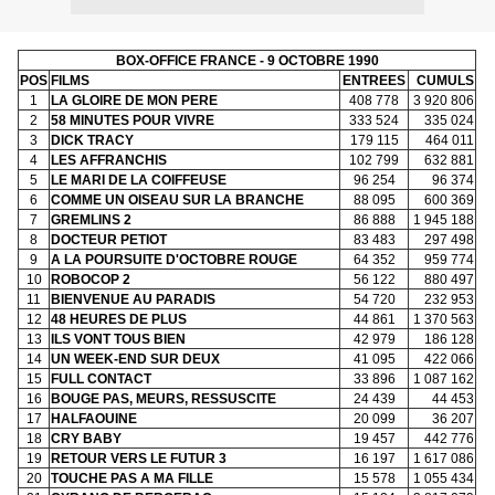
BOX-OFFICE FRANCE - 9 OCTOBRE 1990
POS
FILMS
ENTREES
CUMULS
1
LA GLOIRE DE MON PERE
408 778
3 920 806
2
58 MINUTES POUR VIVRE
333 524
335 024
3
DICK TRACY
179 115
464 011
4
LES AFFRANCHIS
102 799
632 881
5
LE MARI DE LA COIFFEUSE
96 254
96 374
6
COMME UN OISEAU SUR LA BRANCHE
88 095
600 369
7
GREMLINS 2
86 888
1 945 188
8
DOCTEUR PETIOT
83 483
297 498
9
A LA POURSUITE D'OCTOBRE ROUGE
64 352
959 774
10
ROBOCOP 2
56 122
880 497
11
BIENVENUE AU PARADIS
54 720
232 953
12
48 HEURES DE PLUS
44 861
1 370 563
13
ILS VONT TOUS BIEN
42 979
186 128
14
UN WEEK-END SUR DEUX
41 095
422 066
15
FULL CONTACT
33 896
1 087 162
16
BOUGE PAS, MEURS, RESSUSCITE
24 439
44 453
17
HALFAOUINE
20 099
36 207
18
CRY BABY
19 457
442 776
19
RETOUR VERS LE FUTUR 3
16 197
1 617 086
20
TOUCHE PAS A MA FILLE
15 578
1 055 434