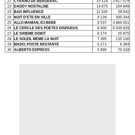
21
CYRANO DE BERGERAC
15 124
3 817 079
22
DADDY NOSTALGIE
14 675
104 849
23
BAD INFLUENCE
11 326
58 042
24
NUIT D'ETE EN VILLE
9 139
300 344
25
ALLO MAMAN, ICI BEBE
8 537
3 960 551
26
LE CERCLE DES POETES DISPARUS
8 400
6 436 929
27
LE SIXIEME DOIGT
8 174
25 975
28
LE SOLEIL MEME LA NUIT
7 395
135 106
29
MADO, POSTE RESTANTE
6 271
6 384
30
ALBERTO EXPRESS
5 890
70 318