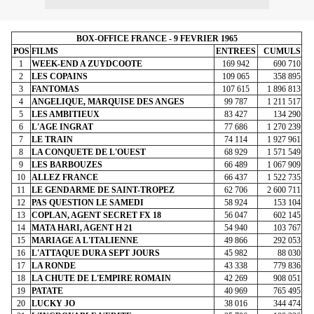
BOX-OFFICE FRANCE - 9 FEVRIER 1965
POS
FILMS
ENTREES
CUMULS
1
WEEK-END A ZUYDCOOTE
169 942
690 710
2
LES COPAINS
109 065
358 895
3
FANTOMAS
107 615
1 896 813
4
ANGELIQUE, MARQUISE DES ANGES
99 787
1 211 517
5
LES AMBITIEUX
83 427
134 290
6
L'AGE INGRAT
77 686
1 270 239
7
LE TRAIN
74 114
1 927 961
8
LA CONQUETE DE L'OUEST
68 929
1 571 549
9
LES BARBOUZES
66 489
1 067 909
10
ALLEZ FRANCE
66 437
1 522 735
11
LE GENDARME DE SAINT-TROPEZ
62 706
2 600 711
12
PAS QUESTION LE SAMEDI
58 924
153 104
13
COPLAN, AGENT SECRET FX 18
56 047
602 145
14
MATA HARI, AGENT H 21
54 940
103 767
15
MARIAGE A L'ITALIENNE
49 866
292 053
16
L'ATTAQUE DURA SEPT JOURS
45 982
88 030
17
LA RONDE
43 338
779 836
18
LA CHUTE DE L'EMPIRE ROMAIN
42 269
908 051
19
PATATE
40 969
765 495
20
LUCKY JO
38 016
344 474