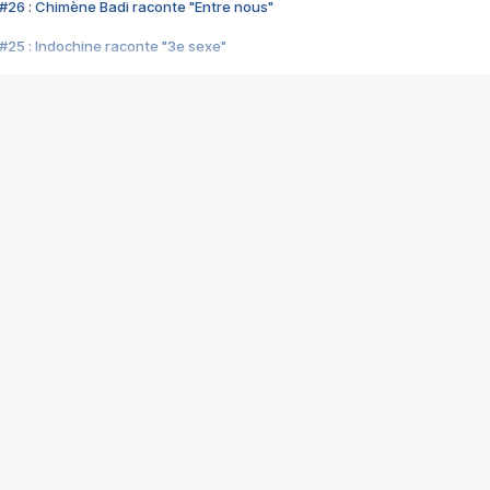
#26 : Chimène Badi raconte "Entre nous"
#25 : Indochine raconte "3e sexe"
#24 : Zaho raconte "C'est chelou"
#23 : Patrick Bruel raconte "Au café des délices"
#22 : Kyo raconte "Le chemin"
#21 : Nolwenn Leroy raconte "Cassé"
#20 : Patrick Hernandez raconte "Born to be alive"
#19 : Lorie raconte "Près de moi"
#18 : Michael Jones raconte "A nos actes manqués" (avec Jean-Jacque
#17 : Khaled raconte "Aïcha"
#16 : Corneille raconte "Parce qu'on vient de loin"
#15 : Indochine raconte "L'aventurier"
14 : Lorie raconte "Sur un air latino"