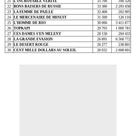
21
L'INCROYABLE VERITE
35 706
100 326
22
BONS BAISERS DE RUSSIE
33 386
2 293 458
23
LA FEMME DE PAILLE
32 408
202 995
24
LE MERCENAIRE DE MINUIT
31 500
126 110
25
L'HOMME DE RIO
30 066
3 411 877
26
TOPKAPI
29 705
1 000 781
27
CES DAMES S'EN MELENT
28 150
204 433
28
LA GRANDE EVASION
26 891
6 568 772
29
LE DESERT ROUGE
26 277
238 801
30
CENT MILLE DOLLARS AU SOLEIL
26 032
2 608 601