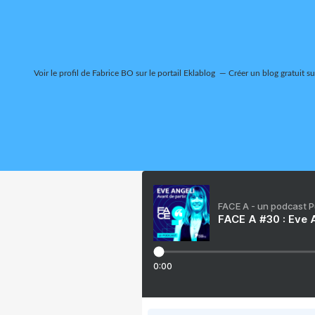
Voir le profil de
Fabrice BO
sur le portail Eklablog
Créer un blog gratuit s
FACE A - un podcast 
FACE A #30 : Eve A
0:00