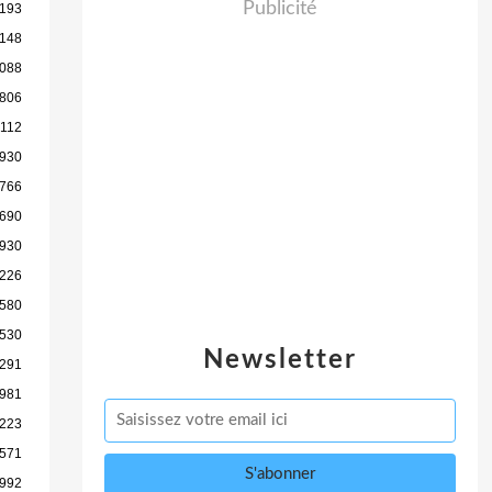
Publicité
 193
 148
 088
 806
 112
 930
 766
 690
 930
 226
 580
 530
Newsletter
 291
 981
 223
 571
 992