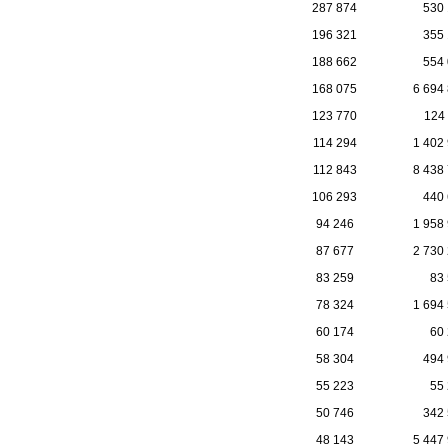
287 874
530
196 321
355
188 662
554
168 075
6 694
123 770
124
114 294
1 402
112 843
8 438
106 293
440
94 246
1 958
87 677
2 730
83 259
83
78 324
1 694
60 174
60
58 304
494
55 223
55
50 746
342
48 143
5 447