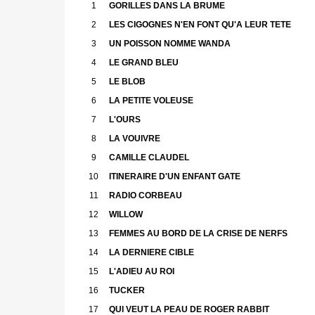
1
GORILLES DANS LA BRUME
2
LES CIGOGNES N'EN FONT QU'A LEUR TETE
3
UN POISSON NOMME WANDA
4
LE GRAND BLEU
5
LE BLOB
6
LA PETITE VOLEUSE
7
L'OURS
8
LA VOUIVRE
9
CAMILLE CLAUDEL
10
ITINERAIRE D'UN ENFANT GATE
11
RADIO CORBEAU
12
WILLOW
13
FEMMES AU BORD DE LA CRISE DE NERFS
14
LA DERNIERE CIBLE
15
L'ADIEU AU ROI
16
TUCKER
17
QUI VEUT LA PEAU DE ROGER RABBIT