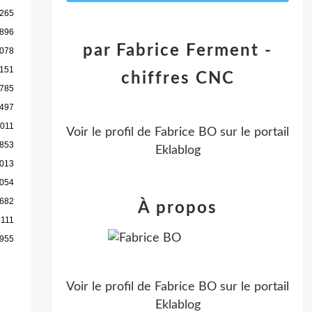
 265
 896
par Fabrice Ferment -
 078
 151
chiffres CNC
 785
 497
 011
Voir le profil de
Fabrice BO
sur le portail
 853
Eklablog
 013
 054
 682
À propos
 111
 955
Voir le profil de
Fabrice BO
sur le portail
Eklablog