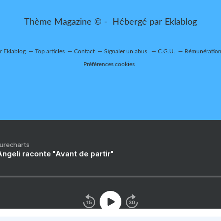
Thème Magazine © - Hébergé par
Eklablog
ur Eklablog
Top articles
Contact
Signaler un abus
C.G.U.
Rémunération 
Préférences cookies
Purecharts
ngeli raconte "Avant de partir"