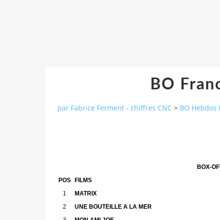
BO Franc
par Fabrice Ferment - chiffres CNC
>
BO Hebdos 
BOX-OFF
POS
FILMS
1
MATRIX
2
UNE BOUTEILLE A LA MER
3
MON AMI JOE