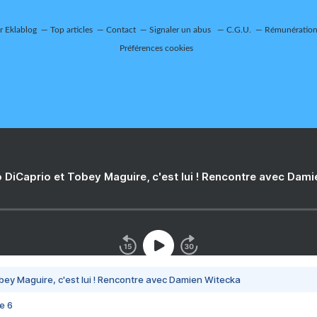
ur Eklablog
Top articles
Contact
Signaler un abus
C.G.U.
Rémunération 
Préférences cookies
 DiCaprio et Tobey Maguire, c'est lui ! Rencontre avec Dam
bey Maguire, c'est lui ! Rencontre avec Damien Witecka
e 6