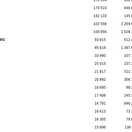
170 510
846 
142 133
145 
102 558
2 269 
100 856
1 528 
URS
93 915
512 
85 619
1 397 
33 990
107 
25 015
237 
21 817
511 
20 892
308 
18 695
99 
17 408
245 
16 791
846 
16 613
73 
16 305
79 
15 896
136 