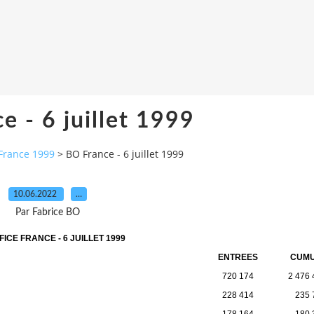
e - 6 juillet 1999
France 1999
>
BO France - 6 juillet 1999
10.06.2022
…
Par Fabrice BO
ICE FRANCE - 6 JUILLET 1999
ENTREES
CUM
720 174
2 476 
228 414
235 
178 164
180 