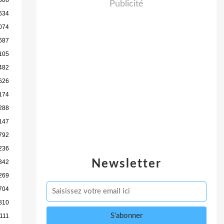
Publicité
634
074
687
105
482
626
174
288
147
792
236
Newsletter
342
269
704
810
111