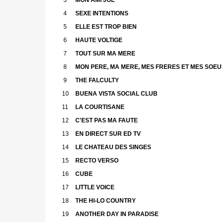
4
SEXE INTENTIONS
5
ELLE EST TROP BIEN
6
HAUTE VOLTIGE
7
TOUT SUR MA MERE
8
MON PERE, MA MERE, MES FRERES ET MES SOE
9
THE FALCULTY
10
BUENA VISTA SOCIAL CLUB
11
LA COURTISANE
12
C'EST PAS MA FAUTE
13
EN DIRECT SUR ED TV
14
LE CHATEAU DES SINGES
15
RECTO VERSO
16
CUBE
17
LITTLE VOICE
18
THE HI-LO COUNTRY
19
ANOTHER DAY IN PARADISE