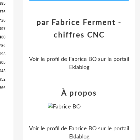
395
676
726
par Fabrice Ferment -
997
chiffres CNC
480
786
993
Voir le profil de
Fabrice BO
sur le portail
805
Eklablog
943
952
366
À propos
Voir le profil de
Fabrice BO
sur le portail
Eklablog