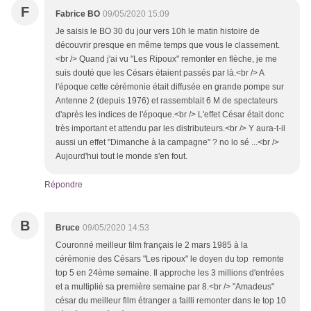
F
Fabrice BO
09/05/2020 15:09
Je saisis le BO 30 du jour vers 10h le matin histoire de
découvrir presque en même temps que vous le classement.
<br /> Quand j'ai vu "Les Ripoux" remonter en flèche, je me
suis douté que les Césars étaient passés par là.<br /> A
l'époque cette cérémonie était diffusée en grande pompe sur
Antenne 2 (depuis 1976) et rassemblait 6 M de spectateurs
d'après les indices de l'époque.<br /> L'effet César était donc
très important et attendu par les distributeurs.<br /> Y aura-t-il
aussi un effet "Dimanche à la campagne" ? no lo sé ...<br />
Aujourd'hui tout le monde s'en fout.
Répondre
B
Bruce
09/05/2020 14:53
Couronné meilleur film français le 2 mars 1985 à la
cérémonie des Césars "Les ripoux" le doyen du top remonte
top 5 en 24ème semaine. Il approche les 3 millions d'entrées
et a multiplié sa première semaine par 8.<br /> "Amadeus"
césar du meilleur film étranger a failli remonter dans le top 10