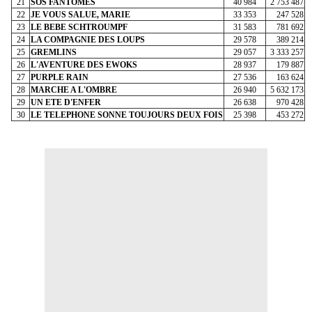
21
SOS FANTOMES
40 984
2 753 487
22
JE VOUS SALUE, MARIE
33 353
247 528
23
LE BEBE SCHTROUMPF
31 583
781 692
24
LA COMPAGNIE DES LOUPS
29 578
389 214
25
GREMLINS
29 057
3 333 257
26
L'AVENTURE DES EWOKS
28 937
179 887
27
PURPLE RAIN
27 536
163 624
28
MARCHE A L'OMBRE
26 940
5 632 173
29
UN ETE D'ENFER
26 638
970 428
30
LE TELEPHONE SONNE TOUJOURS DEUX FOIS
25 398
453 272