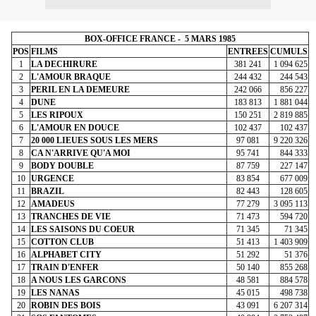
BOX-OFFICE FRANCE -
5 MARS 1985
POS
FILMS
ENTREES
CUMULS
1
LA DECHIRURE
381 241
1 094 625
2
L'AMOUR BRAQUE
244 432
244 543
3
PERIL EN LA DEMEURE
242 066
856 227
4
DUNE
183 813
1 881 044
5
LES RIPOUX
150 251
2 819 885
6
L'AMOUR EN DOUCE
102 437
102 437
7
20 000 LIEUES SOUS LES MERS
97 081
9 220 326
8
CA N'ARRIVE QU'A MOI
95 741
844 333
9
BODY DOUBLE
87 759
227 147
10
URGENCE
83 854
677 009
11
BRAZIL
82 443
128 605
12
AMADEUS
77 279
3 095 113
13
TRANCHES DE VIE
71 473
594 720
14
LES SAISONS DU COEUR
71 345
71 345
15
COTTON CLUB
51 413
1 403 909
16
ALPHABET CITY
51 292
51 376
17
TRAIN D'ENFER
50 140
855 268
18
A NOUS LES GARCONS
48 581
884 578
19
LES NANAS
45 015
498 738
20
ROBIN DES BOIS
43 091
6 207 314