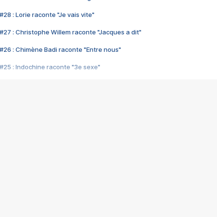
28 : Lorie raconte "Je vais vite"
#27 : Christophe Willem raconte "Jacques a dit"
#26 : Chimène Badi raconte "Entre nous"
#25 : Indochine raconte "3e sexe"
#24 : Zaho raconte "C'est chelou"
#23 : Patrick Bruel raconte "Au café des délices"
#22 : Kyo raconte "Le chemin"
#21 : Nolwenn Leroy raconte "Cassé"
#20 : Patrick Hernandez raconte "Born to be alive"
#19 : Lorie raconte "Près de moi"
#18 : Michael Jones raconte "A nos actes manqués" (avec Jean-Jacque
#17 : Khaled raconte "Aïcha"