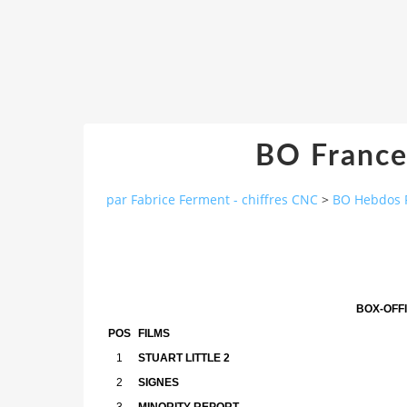
BO France
par Fabrice Ferment - chiffres CNC
>
BO Hebdos 
BOX-OFFI
POS
FILMS
1
STUART LITTLE 2
2
SIGNES
3
MINORITY REPORT