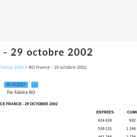
 - 29 octobre 2002
France 2002
>
BO France - 29 octobre 2002
20.10.2023
…
Par Fabrice BO
CE FRANCE - 29 OCTOBRE 2002
ENTREES
CUM
624 639
932
539 131
1 246
461 766
2 738