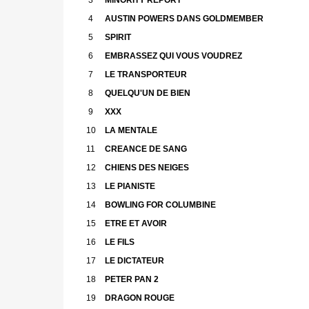
4
AUSTIN POWERS DANS GOLDMEMBER
5
SPIRIT
6
EMBRASSEZ QUI VOUS VOUDREZ
7
LE TRANSPORTEUR
8
QUELQU'UN DE BIEN
9
XXX
10
LA MENTALE
11
CREANCE DE SANG
12
CHIENS DES NEIGES
13
LE PIANISTE
14
BOWLING FOR COLUMBINE
15
ETRE ET AVOIR
16
LE FILS
17
LE DICTATEUR
18
PETER PAN 2
19
DRAGON ROUGE