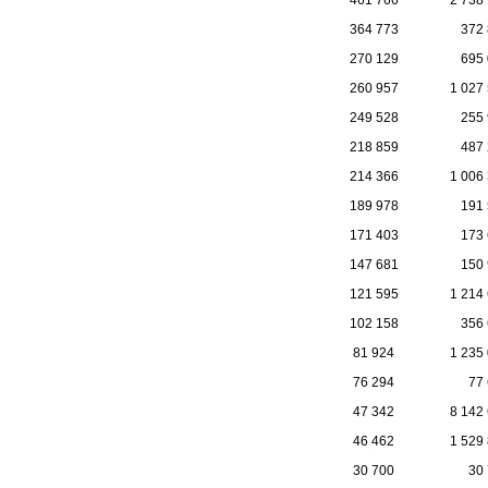
364 773
372
270 129
695
260 957
1 027
249 528
255
218 859
487
214 366
1 006
189 978
191
171 403
173
147 681
150
121 595
1 214
102 158
356
81 924
1 235
76 294
77
47 342
8 142
46 462
1 529
30 700
30