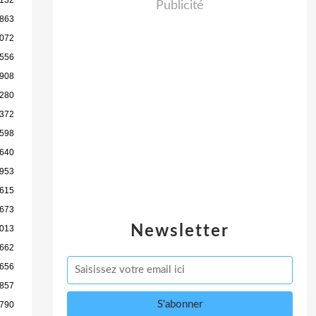
Publicité
 863
 072
 556
 908
 280
 372
 598
 640
 953
 615
 673
Newsletter
 013
 662
 656
 857
 790