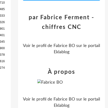
 710
 485
 333
par Fabrice Ferment -
 326
chiffres CNC
 901
 401
 345
Voir le profil de
Fabrice BO
sur le portail
 900
Eklablog
 378
 616
 274
À propos
Voir le profil de
Fabrice BO
sur le portail
Eklablog