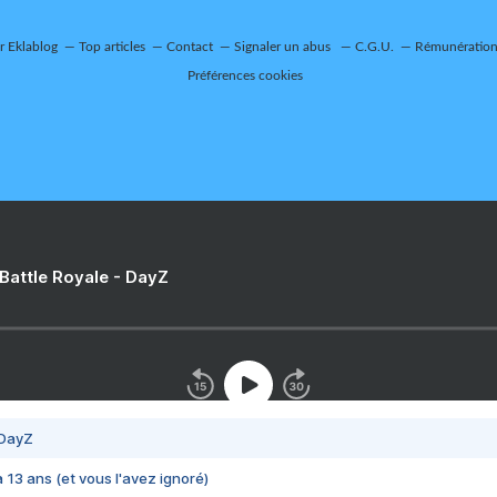
ur Eklablog
Top articles
Contact
Signaler un abus
C.G.U.
Rémunération 
Préférences cookies
 Battle Royale - DayZ
 DayZ
 a 13 ans (et vous l'avez ignoré)