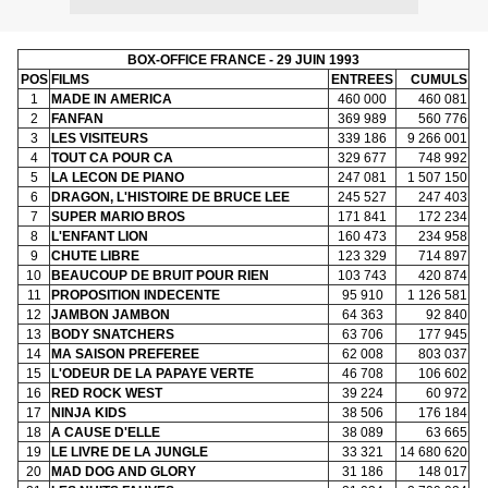
BOX-OFFICE FRANCE - 29 JUIN 1993
POS
FILMS
ENTREES
CUMULS
1
MADE IN AMERICA
460 000
460 081
2
FANFAN
369 989
560 776
3
LES VISITEURS
339 186
9 266 001
4
TOUT CA POUR CA
329 677
748 992
5
LA LECON DE PIANO
247 081
1 507 150
6
DRAGON, L'HISTOIRE DE BRUCE LEE
245 527
247 403
7
SUPER MARIO BROS
171 841
172 234
8
L'ENFANT LION
160 473
234 958
9
CHUTE LIBRE
123 329
714 897
10
BEAUCOUP DE BRUIT POUR RIEN
103 743
420 874
11
PROPOSITION INDECENTE
95 910
1 126 581
12
JAMBON JAMBON
64 363
92 840
13
BODY SNATCHERS
63 706
177 945
14
MA SAISON PREFEREE
62 008
803 037
15
L'ODEUR DE LA PAPAYE VERTE
46 708
106 602
16
RED ROCK WEST
39 224
60 972
17
NINJA KIDS
38 506
176 184
18
A CAUSE D'ELLE
38 089
63 665
19
LE LIVRE DE LA JUNGLE
33 321
14 680 620
20
MAD DOG AND GLORY
31 186
148 017