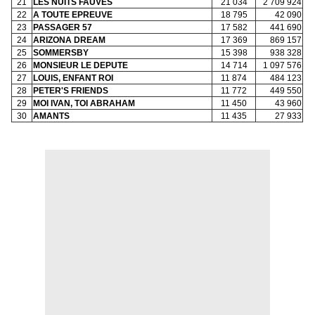
21
LES NUITS FAUVES
21 034
2 709 924
22
A TOUTE EPREUVE
18 795
42 090
23
PASSAGER 57
17 582
441 690
24
ARIZONA DREAM
17 369
869 157
25
SOMMERSBY
15 398
938 328
26
MONSIEUR LE DEPUTE
14 714
1 097 576
27
LOUIS, ENFANT ROI
11 874
484 123
28
PETER'S FRIENDS
11 772
449 550
29
MOI IVAN, TOI ABRAHAM
11 450
43 960
30
AMANTS
11 435
27 933