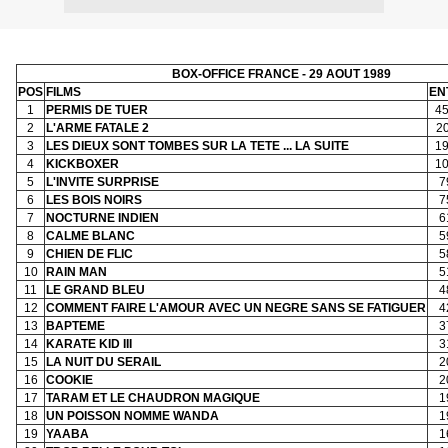
BOX-OFFICE FRANCE - 29 AOUT 1989
POS
FILMS
EN
1
PERMIS DE TUER
45
2
L'ARME FATALE 2
2
3
LES DIEUX SONT TOMBES SUR LA TETE ... LA SUITE
19
4
KICKBOXER
10
5
L'INVITE SURPRISE
7
6
LES BOIS NOIRS
7
7
NOCTURNE INDIEN
6
8
CALME BLANC
5
9
CHIEN DE FLIC
5
10
RAIN MAN
5
11
LE GRAND BLEU
4
12
COMMENT FAIRE L'AMOUR AVEC UN NEGRE SANS SE FATIGUER
4
13
BAPTEME
3
14
KARATE KID III
3
15
LA NUIT DU SERAIL
2
16
COOKIE
2
17
TARAM ET LE CHAUDRON MAGIQUE
1
18
UN POISSON NOMME WANDA
1
19
YAABA
1