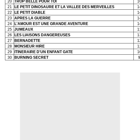
20
TROP BELLE POUR TOI
1
21
LE PETIT DINOSAURE ET LA VALLEE DES MERVEILLES
1
22
LE PETIT DIABLE
1
23
APRES LA GUERRE
1
24
L'AMOUR EST UNE GRANDE AVENTURE
1
25
JUMEAUX
1
26
LES LIAISONS DANGEREUSES
1
27
BERNADETTE
1
28
MONSIEUR HIRE
1
29
ITINERAIRE D'UN ENFANT GATE
1
30
BURNING SECRET