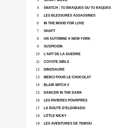
4
SNATCH : TU BRAQUES OU TU RAQUES
5
LES BLESSURES ASSASSINES
6
IN THE MOOD FOR LOVE
7
SHAFT
8
UN AUTOMNE A NEW-YORK
9
SUSPICION
10
L'ART DE LA GUERRE
11
COYOTE GIRLS
12
DINOSAURE
13
MERCI POUR LE CHOCOLAT
14
BLAIR WITCH 2
15
DANCER IN THE DARK
16
LES RIVIERES POURPRES
17
LA ROUTE D'ELDORADO
18
LITTLE NICKY
19
LES AVENTURES DE TIGROU