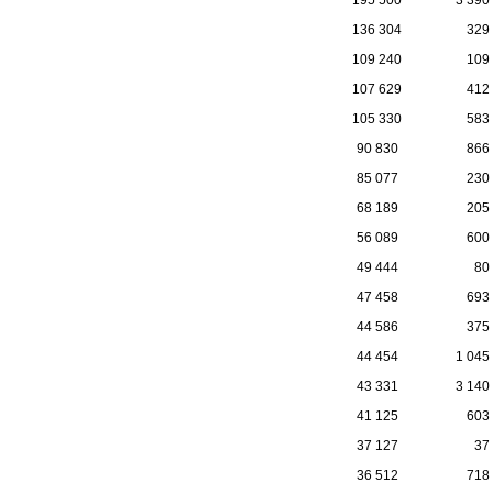
136 304
329
109 240
109
107 629
412
105 330
583
90 830
866
85 077
230
68 189
205
56 089
600
49 444
80
47 458
693
44 586
375
44 454
1 045
43 331
3 140
41 125
603
37 127
37
36 512
718