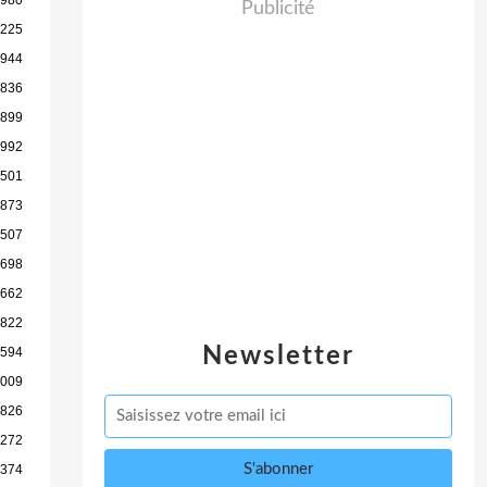
Publicité
 225
 944
 836
 899
 992
 501
 873
 507
 698
 662
 822
Newsletter
 594
 009
 826
 272
 374