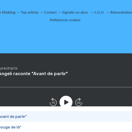
ur Eklablog
Top articles
Contact
Signaler un abus
C.G.U.
Rémunération 
Préférences cookies
Purecharts
ngeli raconte "Avant de partir"
vant de partir"
Bouge de là"