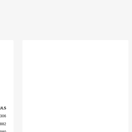
ULS
 306
 882
 980