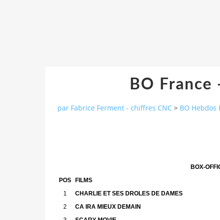
BO France 
par Fabrice Ferment - chiffres CNC
>
BO Hebdos 
BOX-OFFI
POS
FILMS
1
CHARLIE ET SES DROLES DE DAMES
2
CA IRA MIEUX DEMAIN
3
SCARY MOVIE