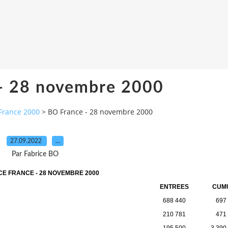
- 28 novembre 2000
France 2000
>
BO France - 28 novembre 2000
27.09.2022
…
Par Fabrice BO
CE FRANCE - 28 NOVEMBRE 2000
ENTREES
CUM
688 440
697
210 781
471
195 500
3 390