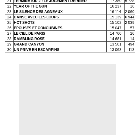
21
TERMINATOR 2 : LE JUGEMENT DERNIER
17 380
5 728
22
YEAR OF THE GUN
16 237
16
23
LE SILENCE DES AGNEAUX
16 114
2 060
24
DANSE AVEC LES LOUPS
15 139
6 944
25
HOT SHOTS
15 102
2 039
26
EPOUSES ET CONCUBINES
15 047
57
27
LE CIEL DE PARIS
14 760
26
28
RAMBLING ROSE
14 681
14
29
GRAND CANYON
13 501
494
30
UN PRIVE EN ESCARPINS
13 063
113