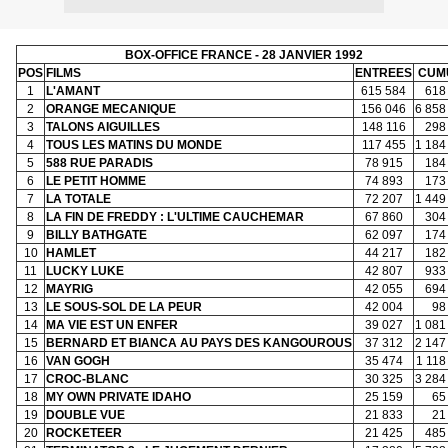
BOX-OFFICE FRANCE - 28 JANVIER 1992
POS
FILMS
ENTREES
CUM
1
L'AMANT
615 584
618
2
ORANGE MECANIQUE
156 046
6 858
3
TALONS AIGUILLES
148 116
298
4
TOUS LES MATINS DU MONDE
117 455
1 184
5
588 RUE PARADIS
78 915
184
6
LE PETIT HOMME
74 893
173
7
LA TOTALE
72 207
1 449
8
LA FIN DE FREDDY : L'ULTIME CAUCHEMAR
67 860
304
9
BILLY BATHGATE
62 097
174
10
HAMLET
44 217
182
11
LUCKY LUKE
42 807
933
12
MAYRIG
42 055
694
13
LE SOUS-SOL DE LA PEUR
42 004
98
14
MA VIE EST UN ENFER
39 027
1 081
15
BERNARD ET BIANCA AU PAYS DES KANGOUROUS
37 312
2 147
16
VAN GOGH
35 474
1 118
17
CROC-BLANC
30 325
3 284
18
MY OWN PRIVATE IDAHO
25 159
65
19
DOUBLE VUE
21 833
21
20
ROCKETEER
21 425
485