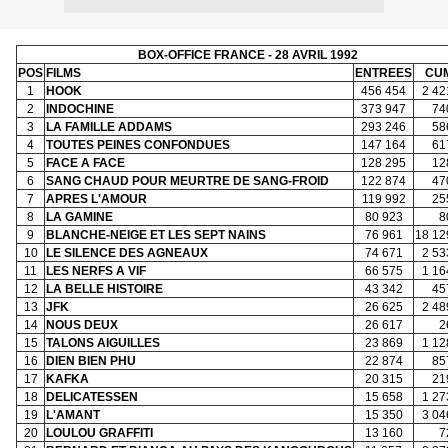
BOX-OFFICE FRANCE - 28 AVRIL 1992
POS
FILMS
ENTREES
CU
1
HOOK
456 454
2 42
2
INDOCHINE
373 947
74
3
LA FAMILLE ADDAMS
293 246
58
4
TOUTES PEINES CONFONDUES
147 164
61
5
FACE A FACE
128 295
12
6
SANG CHAUD POUR MEURTRE DE SANG-FROID
122 874
47
7
APRES L'AMOUR
119 992
25
8
LA GAMINE
80 923
8
9
BLANCHE-NEIGE ET LES SEPT NAINS
76 961
18 12
10
LE SILENCE DES AGNEAUX
74 671
2 53
11
LES NERFS A VIF
66 575
1 16
12
LA BELLE HISTOIRE
43 342
45
13
JFK
26 625
2 48
14
NOUS DEUX
26 617
2
15
TALONS AIGUILLES
23 869
1 12
16
DIEN BIEN PHU
22 874
85
17
KAFKA
20 315
21
18
DELICATESSEN
15 658
1 27
19
L'AMANT
15 350
3 04
20
LOULOU GRAFFITI
13 160
7