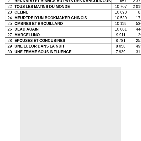
21
BERNARD ET BIANCA AU PAYS DES KANGOUROUS
11 657
2 37
22
TOUS LES MATINS DU MONDE
10 707
2 01
23
CELINE
10 693
8
24
MEURTRE D'UN BOOKMAKER CHINOIS
10 539
17
25
OMBRES ET BROUILLARD
10 119
53
26
DEAD AGAIN
10 001
44
27
MARCELLINO
9 911
2
28
EPOUSES ET CONCUBINES
8 781
25
29
UNE LUEUR DANS LA NUIT
8 058
49
30
UNE FEMME SOUS INFLUENCE
7 939
31