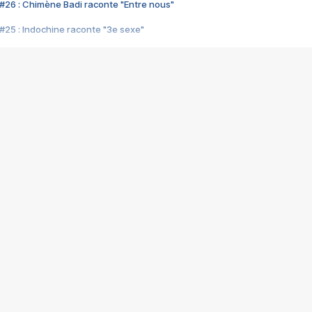
#26 : Chimène Badi raconte "Entre nous"
#25 : Indochine raconte "3e sexe"
#24 : Zaho raconte "C'est chelou"
#23 : Patrick Bruel raconte "Au café des délices"
#22 : Kyo raconte "Le chemin"
#21 : Nolwenn Leroy raconte "Cassé"
#20 : Patrick Hernandez raconte "Born to be alive"
#19 : Lorie raconte "Près de moi"
#18 : Michael Jones raconte "A nos actes manqués" (avec Jean-Jacque
#17 : Khaled raconte "Aïcha"
#16 : Corneille raconte "Parce qu'on vient de loin"
#15 : Indochine raconte "L'aventurier"
14 : Lorie raconte "Sur un air latino"