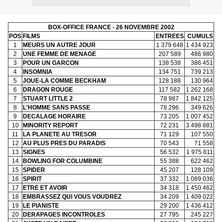
BOX-OFFICE FRANCE - 26 NOVEMBRE 2002
POS
FILMS
ENTREES
CUMULS
1
MEURS UN AUTRE JOUR
1 379 648
1 434 923
2
UNE FEMME DE MENAGE
207 589
486 980
3
POUR UN GARCON
138 538
386 451
4
INSOMNIA
134 751
739 213
5
JOUE-LA COMME BECKHAM
128 188
130 964
6
DRAGON ROUGE
117 582
1 262 168
7
STUART LITTLE 2
78 987
1 842 125
8
L'HOMME SANS PASSE
78 296
349 626
9
DECALAGE HORAIRE
73 205
1 007 452
10
MINORITY REPORT
72 231
3 498 881
11
LA PLANETE AU TRESOR
71 129
107 550
12
AU PLUS PRES DU PARADIS
70 543
71 558
13
SIGNES
56 532
1 975 811
14
BOWLING FOR COLUMBINE
55 388
622 462
15
SPIDER
45 207
128 109
16
SPIRIT
37 332
1 089 036
17
ETRE ET AVOIR
34 318
1 450 462
18
EMBRASSEZ QUI VOUS VOUDREZ
34 209
1 409 022
19
LE PIANISTE
29 200
1 436 412
20
DERAPAGES INCONTROLES
27 795
245 227