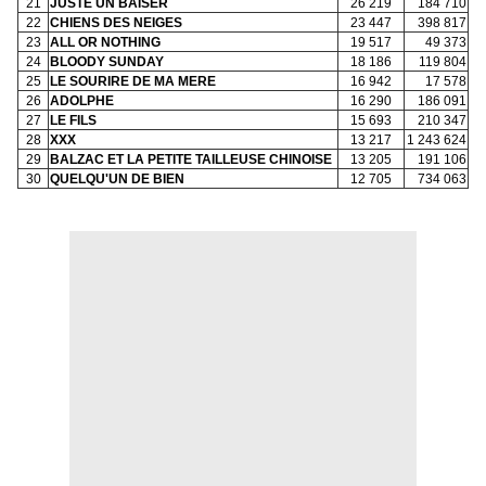
21
JUSTE UN BAISER
26 219
184 710
22
CHIENS DES NEIGES
23 447
398 817
23
ALL OR NOTHING
19 517
49 373
24
BLOODY SUNDAY
18 186
119 804
25
LE SOURIRE DE MA MERE
16 942
17 578
26
ADOLPHE
16 290
186 091
27
LE FILS
15 693
210 347
28
XXX
13 217
1 243 624
29
BALZAC ET LA PETITE TAILLEUSE CHINOISE
13 205
191 106
30
QUELQU'UN DE BIEN
12 705
734 063