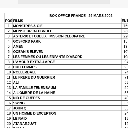
BOX-OFFICE FRANCE - 26 MARS 2002
POS
FILMS
EN
1
MONSTRES & CIE
75
2
MONSIEUR BATIGNOLE
23
3
ASTERIX ET OBELIX : MISSION CLEOPATRE
22
4
GOSFORD PARK
15
5
AMEN
13
6
OCEAN'S ELEVEN
10
7
LES FEMMES OU LES ENFANTS D'ABORD
10
8
L'AMOUR EXTRA-LARGE
9
9
HUIT FEMMES
9
10
ROLLERBALL
7
11
LE FRERE DU GUERRIER
7
12
ALI
5
13
LA FAMILLE TENENBAUM
5
14
A L'OMBRE DE LA HAINE
5
15
NID DE GUEPES
4
16
SWING
3
17
JOHN Q
3
18
UN HOMME D'EXCEPTION
2
19
LE RAID
1
20
ATANARJUAT
1