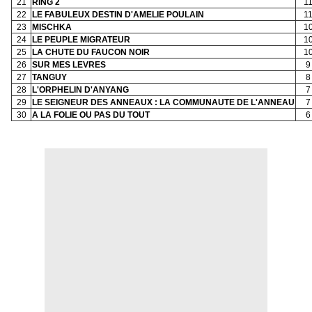
21
RING 2
1
22
LE FABULEUX DESTIN D'AMELIE POULAIN
1
23
MISCHKA
1
24
LE PEUPLE MIGRATEUR
1
25
LA CHUTE DU FAUCON NOIR
1
26
SUR MES LEVRES
9
27
TANGUY
8
28
L'ORPHELIN D'ANYANG
7
29
LE SEIGNEUR DES ANNEAUX : LA COMMUNAUTE DE L'ANNEAU
7
30
A LA FOLIE OU PAS DU TOUT
6