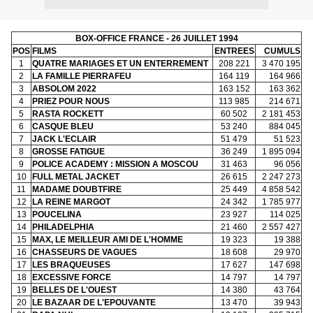
BOX-OFFICE FRANCE - 26 JUILLET 1994
POS
FILMS
ENTREES
CUMULS
1
QUATRE MARIAGES ET UN ENTERREMENT
208 221
3 470 195
2
LA FAMILLE PIERRAFEU
164 119
164 966
3
ABSOLOM 2022
163 152
163 362
4
PRIEZ POUR NOUS
113 985
214 671
5
RASTA ROCKETT
60 502
2 181 453
6
CASQUE BLEU
53 240
884 045
7
JACK L'ECLAIR
51 479
51 523
8
GROSSE FATIGUE
36 249
1 895 094
9
POLICE ACADEMY : MISSION A MOSCOU
31 463
96 056
10
FULL METAL JACKET
26 615
2 247 273
11
MADAME DOUBTFIRE
25 449
4 858 542
12
LA REINE MARGOT
24 342
1 785 977
13
POUCELINA
23 927
114 025
14
PHILADELPHIA
21 460
2 557 427
15
MAX, LE MEILLEUR AMI DE L'HOMME
19 323
19 388
16
CHASSEURS DE VAGUES
18 608
29 970
17
LES BRAQUEUSES
17 627
147 698
18
EXCESSIVE FORCE
14 797
14 797
19
BELLES DE L'OUEST
14 380
43 764
20
LE BAZAAR DE L'EPOUVANTE
13 470
39 943