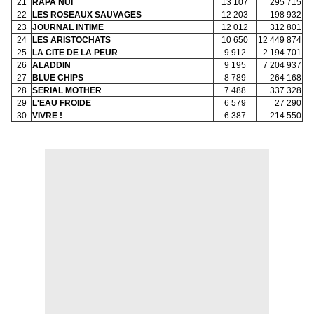
21
RAPA NUI
13 107
295 715
22
LES ROSEAUX SAUVAGES
12 203
198 932
23
JOURNAL INTIME
12 012
312 801
24
LES ARISTOCHATS
10 650
12 449 874
25
LA CITE DE LA PEUR
9 912
2 194 701
26
ALADDIN
9 195
7 204 937
27
BLUE CHIPS
8 789
264 168
28
SERIAL MOTHER
7 488
337 328
29
L'EAU FROIDE
6 579
27 290
30
VIVRE !
6 387
214 550