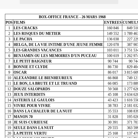
BOX-OFFICE FRANCE - 26 MARS 1968
POS
FILMS
ENTREES
CUMUL
1
LES CRACKS
160 846
849 51
2
LES RISQUES DU METIER
149 552
1 789 46
3
LE PACHA
136 038
227 22
4
HELGA, DE LA VIE INTIME D'UNE JEUNE FEMME
120 078
387 90
5
LES GRANDES VACANCES
103 011
3 751 53
6
BENJAMIN OU LES MEMOIRES D'UN PUCEAU
100 619
1 262 97
7
LE PETIT BAIGNEUR
90 744
90 74
8
BONNIE ET CLYDE
86 730
829 40
9
OSCAR
86 017
3 815 60
10
ALEXANDRE LE BIENHEUREUX
66 868
749 12
11
LE BON, LA BRUTE ET LE TRUAND
66 085
173 88
12
DOUZE SALOPARDS
59 568
1 277 62
13
JEUX INTERDITS
45 108
3 634 62
14
ASTERIX LE GAULOIS
43 423
1 616 55
15
VIVRE POUR VIVRE
38 783
2 181 03
16
DANS LA CHALEUR DE LA NUIT
35 553
108 83
17
MANON 70
31 828
195 02
18
JE SUIS CURIEUSE
30 391
371 70
19
SEULE DANS LA NUIT
29 555
363 59
20
LA PETITE VERTU
25 168
137 47