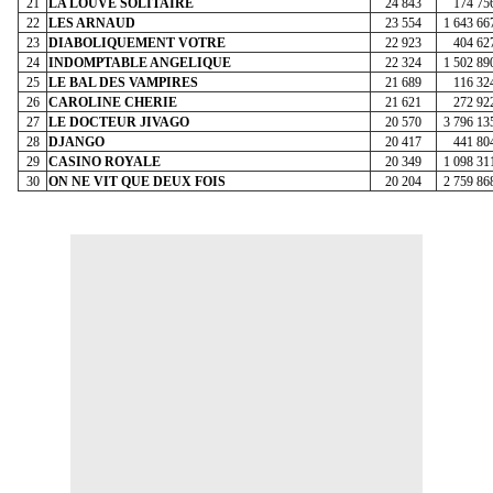
21
LA LOUVE SOLITAIRE
24 843
174 75
22
LES ARNAUD
23 554
1 643 66
23
DIABOLIQUEMENT VOTRE
22 923
404 62
24
INDOMPTABLE ANGELIQUE
22 324
1 502 89
25
LE BAL DES VAMPIRES
21 689
116 32
26
CAROLINE CHERIE
21 621
272 92
27
LE DOCTEUR JIVAGO
20 570
3 796 13
28
DJANGO
20 417
441 80
29
CASINO ROYALE
20 349
1 098 31
30
ON NE VIT QUE DEUX FOIS
20 204
2 759 86