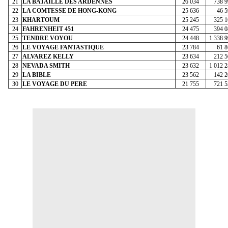
21
LA BATAILLE DES ARDENNES
26 034
738 9
22
LA COMTESSE DE HONG-KONG
25 636
46 5
23
KHARTOUM
25 245
325 1
24
FAHRENHEIT 451
24 475
394 0
25
TENDRE VOYOU
24 448
1 338 
26
LE VOYAGE FANTASTIQUE
23 784
61 8
27
ALVAREZ KELLY
23 634
212 5
28
NEVADA SMITH
23 632
1 012 
29
LA BIBLE
23 562
142 2
30
LE VOYAGE DU PERE
21 755
721 5