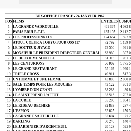
BOX-OFFICE FRANCE - 24 JANVIER 1967
POS
FILMS
ENTREES
CUMU
1
LA GRANDE VADROUILLE
491 374
4 082 
2
PARIS BRULE-T-IL
135 105
2 112 
3
LES PROFESSIONNELS
124 664
597 9
4
ATOUT COEUR A TOKYO POUR OSS 117
72 792
1 139 
5
LE DOCTEUR JIVAGO
72 550
921 6
6
MONSIEUR LE PRESIDENT DIRECTEUR GENERAL
63 980
397 0
7
LE DEUXIEME SOUFFLE
61 315
931 3
8
LES CENTURIONS
56 909
1 775 
9
LE GRAND RESTAURANT
55 167
1 929 
10
TRIPLE CROSS
49 911
517 3
11
UN HOMME ET UNE FEMME
43 885
2 880 
12
SALE TEMPS POUR LES MOUCHES
43 122
361 3
13
L'OMBRE D'UN GEANT
38 283
89 8
14
LE SAINT PREND L'AFFUT
35 515
707 0
15
LA CUREE
35 280
1 834 
16
LE RIDEAU DECHIRE
32 833
287 4
17
L'ESPION
32 825
159 3
18
LA GRANDE SAUTERELLE
32 604
75 2
19
DARLING
30 240
140 4
20
LE JARDINIER D'ARGENTEUIL
29 128
525 9