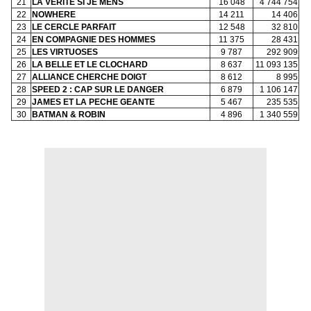
21
LA VERITE SI JE MENS
16 048
4 744 754
22
NOWHERE
14 211
14 406
23
LE CERCLE PARFAIT
12 548
32 810
24
EN COMPAGNIE DES HOMMES
11 375
28 431
25
LES VIRTUOSES
9 787
292 909
26
LA BELLE ET LE CLOCHARD
8 637
11 093 135
27
ALLIANCE CHERCHE DOIGT
8 612
8 995
28
SPEED 2 : CAP SUR LE DANGER
6 879
1 106 147
29
JAMES ET LA PECHE GEANTE
5 467
235 535
30
BATMAN & ROBIN
4 896
1 340 559