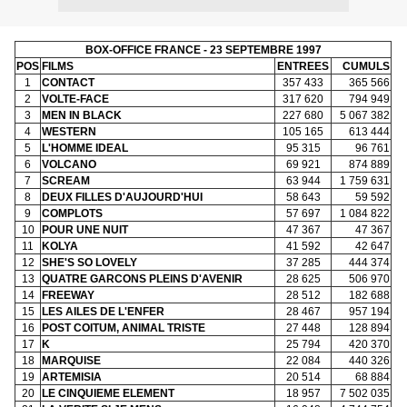
BOX-OFFICE FRANCE - 23 SEPTEMBRE 1997
POS
FILMS
ENTREES
CUMULS
1
CONTACT
357 433
365 566
2
VOLTE-FACE
317 620
794 949
3
MEN IN BLACK
227 680
5 067 382
4
WESTERN
105 165
613 444
5
L'HOMME IDEAL
95 315
96 761
6
VOLCANO
69 921
874 889
7
SCREAM
63 944
1 759 631
8
DEUX FILLES D'AUJOURD'HUI
58 643
59 592
9
COMPLOTS
57 697
1 084 822
10
POUR UNE NUIT
47 367
47 367
11
KOLYA
41 592
42 647
12
SHE'S SO LOVELY
37 285
444 374
13
QUATRE GARCONS PLEINS D'AVENIR
28 625
506 970
14
FREEWAY
28 512
182 688
15
LES AILES DE L'ENFER
28 467
957 194
16
POST COITUM, ANIMAL TRISTE
27 448
128 894
17
K
25 794
420 370
18
MARQUISE
22 084
440 326
19
ARTEMISIA
20 514
68 884
20
LE CINQUIEME ELEMENT
18 957
7 502 035