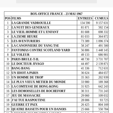
BOX-OFFICE FRANCE - 23 MAI 1967
POS
FILMS
ENTREES
CUMULS
1
LA GRANDE VADROUILLE
134 590
9 157 631
2
LA NUIT DES GENERAUX
81 871
592 154
3
LE VIEIL HOMME ET L'ENFANT
81 608
698 332
4
LA 25EME HEURE
81 033
364 872
5
LES AVENTURIERS
73 389
1 096 374
6
LA CANONNIERE DU YANG TSE
58 247
491 500
7
FANTOMAS CONTRE SCOTLAND YARD
56 886
1 448 145
8
LE VOLEUR
49 133
686 901
9
PARIS BRULE-T-IL
48 730
3 731 707
10
LE DOCTEUR JIVAGO
44 497
2 139 871
11
BANG BANG
41 336
712 631
12
UN IDIOT A PARIS
36 624
484 657
13
UN HOMME DE TROP
35 363
202 939
14
LE PLUS VIEUX METIER DU MONDE
33 980
189 368
15
LA COMTESSE DE HONG-KONG
31 925
642 243
16
LES DEMOISELLES DE ROCHEFORT
30 311
731 243
17
JEU DE MASSACRE
29 060
109 032
18
J'AI TUE RASPOUTINE
28 006
93 725
19
GUERRE ET PAIX
26 425
804 169
20
QUATRE BASSETS POUR UN DANOIS
25 666
550 784