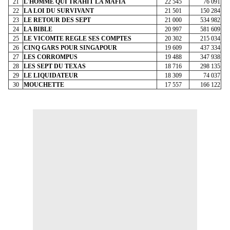
21
L'HOMME QUI TRAHIT LA MAFIA
22 545
76 091
22
LA LOI DU SURVIVANT
21 501
150 284
23
LE RETOUR DES SEPT
21 000
534 982
24
LA BIBLE
20 997
581 609
25
LE VICOMTE REGLE SES COMPTES
20 302
215 034
26
CINQ GARS POUR SINGAPOUR
19 609
437 334
27
LES CORROMPUS
19 488
347 938
28
LES SEPT DU TEXAS
18 716
298 135
29
LE LIQUIDATEUR
18 309
74 037
30
MOUCHETTE
17 557
166 122